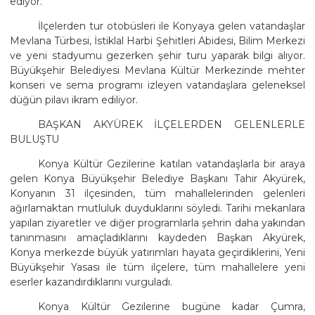
ediyor.
İlçelerden tur otobüsleri ile Konyaya gelen vatandaşlar
Mevlana Türbesi, İstiklal Harbi Şehitleri Abidesi, Bilim Merkezi
ve yeni stadyumu gezerken şehir turu yaparak bilgi alıyor.
Büyükşehir Belediyesi Mevlana Kültür Merkezinde mehter
konseri ve sema programı izleyen vatandaşlara geleneksel
düğün pilavı ikram ediliyor.
BAŞKAN AKYÜREK İLÇELERDEN GELENLERLE
BULUŞTU
Konya Kültür Gezilerine katılan vatandaşlarla bir araya
gelen Konya Büyükşehir Belediye Başkanı Tahir Akyürek,
Konyanın 31 ilçesinden, tüm mahallelerinden gelenleri
ağırlamaktan mutluluk duyduklarını söyledi. Tarihi mekanlara
yapılan ziyaretler ve diğer programlarla şehrin daha yakından
tanınmasını amaçladıklarını kaydeden Başkan Akyürek,
Konya merkezde büyük yatırımları hayata geçirdiklerini, Yeni
Büyükşehir Yasası ile tüm ilçelere, tüm mahallelere yeni
eserler kazandırdıklarını vurguladı.
Konya Kültür Gezilerine bugüne kadar Çumra,