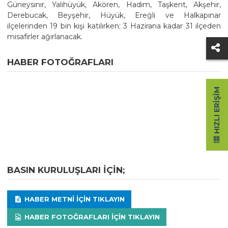
Güneysınır, Yalıhüyük, Akören, Hadim, Taşkent, Akşehir,
Derebucak, Beyşehir, Hüyük, Ereğli ve Halkapınar
ilçelerinden 19 bin kişi katılırken; 3 Hazirana kadar 31 ilçeden
misafirler ağırlanacak.
HABER FOTOĞRAFLARI
HIZLI ERIŞIM
BASIN KURULUŞLARI IÇIN;
HABER METNI IÇIN TIKLAYIN
HABER FOTOĞRAFLARI IÇIN TIKLAYIN