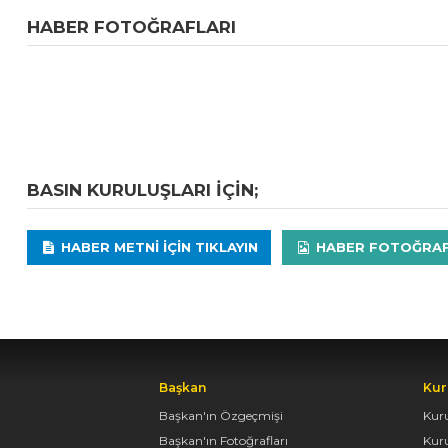
HABER FOTOĞRAFLARI
BASIN KURULUŞLARI IÇIN;
HABER METNI IÇIN TIKLAYIN
HABER FOTOĞRAFLA
Başkan
Kur
Başkan'ın Özgeçmişi
Kur
Başkan'ın Fotoğrafları
Kur