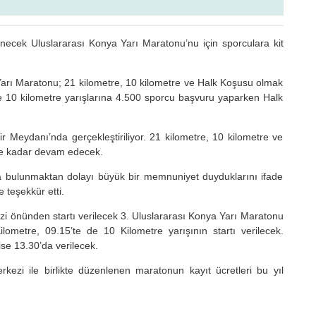
necek Uluslararası Konya Yarı Maratonu’nu için sporculara kit
Yarı Maratonu; 21 kilometre, 10 kilometre ve Halk Koşusu olmak
 ve 10 kilometre yarışlarına 4.500 sporcu başvuru yaparken Halk
ir Meydanı’nda gerçekleştiriliyor. 21 kilometre, 10 kilometre ve
’ye kadar devam edecek.
’da bulunmaktan dolayı büyük bir memnuniyet duyduklarını ifade
teşekkür etti.
i önünden startı verilecek 3. Uluslararası Konya Yarı Maratonu
lometre, 09.15’te de 10 Kilometre yarışının startı verilecek.
ise 13.30’da verilecek.
 ile birlikte düzenlenen maratonun kayıt ücretleri bu yıl