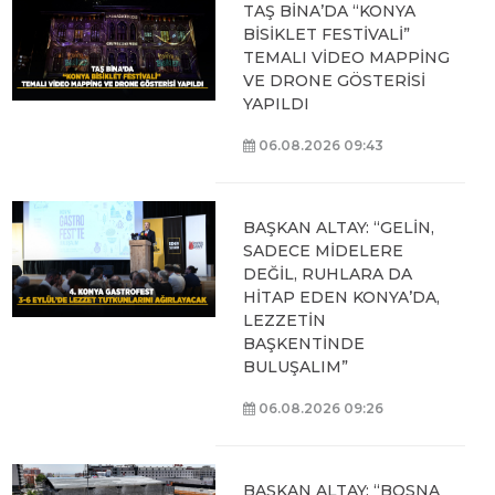
TAŞ BİNA’DA “KONYA
BİSİKLET FESTİVALİ”
TEMALI VİDEO MAPPİNG
VE DRONE GÖSTERİSİ
YAPILDI
06.08.2026 09:43
BAŞKAN ALTAY: “GELİN,
SADECE MİDELERE
DEĞİL, RUHLARA DA
HİTAP EDEN KONYA’DA,
LEZZETİN
BAŞKENTİNDE
BULUŞALIM”
06.08.2026 09:26
BAŞKAN ALTAY: “BOSNA