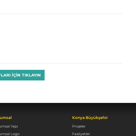
RI IÇIN TIKLAYIN
umsal
Konya Büyükşehir
umsal Yapı
Projeler
umsal Logo
Faaliyetler