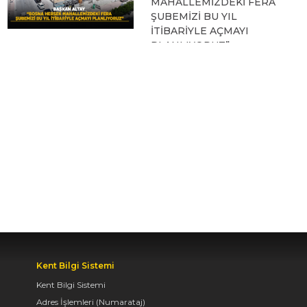
MAHALLEMİZDEKİ FERA
ŞUBEMİZİ BU YIL
İTİBARİYLE AÇMAYI
PLANLIYORUZ”
09.08.2026 12:45
KONYA BİSİKLET
FESTİVALİ’NİN AÇILIŞI
COŞKUYLA
GERÇEKLEŞTİ
08.08.2026 12:50
AVRUPA BİSİKLET
BAŞKENTİ KONYA'DA
Kent Bilgi Sistemi
BİSİKLET FESTİVALİ
HEYECANI BAŞLADI
Kent Bilgi Sistemi
Adres İşlemleri (Numarataj)