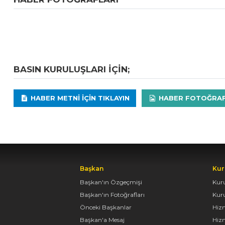
BASIN KURULUŞLARI IÇIN;
HABER METNI IÇIN TIKLAYIN
HABER FOTOĞRAFLA
Başkan
Kur
Başkan'ın Özgeçmişi
Kur
Başkan'ın Fotoğrafları
Kur
Önceki Başkanlar
Hiz
Başkan'a Mesaj
Hizm