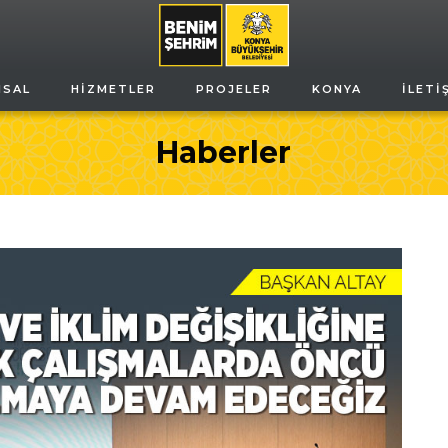
MSAL
HIZMETLER
PROJELER
KONYA
İLETI
Haberler