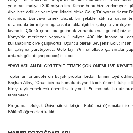
yatırımın maliyeti 300 milyon lira. Kimse bunu bize zorlamıyor, 
diye bize ödül de vermiyor. İkincisi Meke Gölü; ‘Dünyanın Nazar B
durumda. Dünyaya örnek olacak bir şekilde atık su arıtma t
etrafındaki bir milyon ağacı sulamakla ilgili bir çalışma yürütüyor
kıymetli. Çünkü şehre su getirmek zorundasınız, getirdiğiniz
Konya’da merkezde yaşayan 1 milyon 400 bin insana su getirm
kullanabiliriz diye çalışıyoruz. Üçüncü olarak Beyşehir Gölü; insan k
bir çalışma yürütüyoruz. Göle kıyı 76 mahallede çalışmalar yap
arıtarak göle deşarj edeceğiz” dedi.
“PAYLAŞILAN BİLGİYİ TEYİT ETMEK ÇOK ÖNEMLİ VE KIYMET
Toplumun önündeki en büyük problemlerden birinin teyit edilm
Başkan Altay, “Onun için bu konuda duyarlılık çok önemli, takip etti
bilgiyi teyit etmek çok önemli ve kıymetli. Bu manada bu tür pr
tamamladı.
Programa; Selçuk Üniversitesi İletişim Fakültesi öğrencileri i
Bölümü öğrencileri katıldı.
HABER FOTOĞRAFLARI