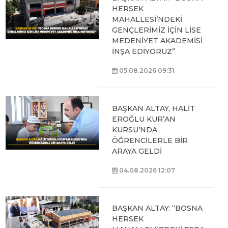
HERSEK
MAHALLESİ’NDEKİ
GENÇLERİMİZ İÇİN LİSE
MEDENİYET AKADEMİSİ
İNŞA EDİYORUZ”
05.08.2026 09:31
BAŞKAN ALTAY, HALİT
EROĞLU KUR’AN
KURSU’NDA
ÖĞRENCİLERLE BİR
ARAYA GELDİ
04.08.2026 12:07
BAŞKAN ALTAY: “BOSNA
HERSEK