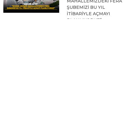
MAHALLEMİZDEKİ FERA
ŞUBEMİZİ BU YIL
İTİBARİYLE AÇMAYI
PLANLIYORUZ”
09.08.2026 12:45
KONYA BİSİKLET
FESTİVALİ’NİN AÇILIŞI
COŞKUYLA
GERÇEKLEŞTİ
08.08.2026 12:50
AVRUPA BİSİKLET
BAŞKENTİ KONYA'DA
BİSİKLET FESTİVALİ
HEYECANI BAŞLADI