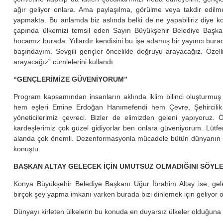
ağır geliyor onlara. Ama paylaşılma, görülme veya takdir edilm
yapmakta. Bu anlamda biz aslında belki de ne yapabiliriz diye k
çapında ülkemizi temsil eden Sayın Büyükşehir Belediye Başkanı
hocamız burada. Yıllardır kendisini bu işe adamış bir yayıncı bur
başındayım. Sevgili gençler öncelikle doğruyu arayacağız. Öze
arayacağız” cümlelerini kullandı.
“GENÇLERİMİZE GÜVENİYORUM”
Program kapsamından insanların aklında iklim bilinci oluştur
hem eşleri Emine Erdoğan Hanımefendi hem Çevre, Şehircilik
yöneticilerimiz çevreci. Bizler de elimizden geleni yapıyoruz.
kardeşlerimiz çok güzel gidiyorlar ben onlara güveniyorum. Lüt
alanda çok önemli. Dezenformasyonla mücadele bütün dünyanın sor
konuştu.
BAŞKAN ALTAY GELECEK İÇİN UMUTSUZ OLMADIĞINI SÖYLE
Konya Büyükşehir Belediye Başkanı Uğur İbrahim Altay ise, gel
birçok şey yapma imkanı varken burada bizi dinlemek için geliyor o
Dünyayı kirleten ülkelerin bu konuda en duyarsız ülkeler olduğun