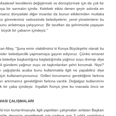
. Maalesef kendilerini değiştirmek ve dönüştürmek için de çok bir
ünya bir sarmalın içinde. Kelebek etkisi denen şeyin aslında en
orsanız dünyadaki diğer insanlar da bunun etkilerinden mutlaka
ası görevlerimiz neticesinde belediyelerin, yerel yönetimlerin bu
unu anlatmaya çalışıyoruz. Bir taraftan da şehrimizde yaşayan
ye büyük bir çabanın içindeyiz.”
an Altay, “Şuna emin olabilirsiniz ki Konya Büyükşehir olarak bu
opüler belediyecilik yapmamaya gayret ediyoruz. Çünkü emanet
a belediye başkanlığına başladığımda yağmur suyu drenajı diye
i gündemi yağmur suyu ve taşkınlardan şehri korumak. Niye?
rı yağışlarda acaba bunu kullanmakla ilgili ne yapabiliriz diye
 için kullanamıyorsunuz. Gölleri korumamız gerektiğinin farkına
arı artırmamız gerektiğinin farkına vardık. Doğalgaz kullanımını
üyük bir çaba içindeyiz. İnşallah Konya yine bu manada öncü ve
MASI ÇALIŞMALARI
nün kurtarılmasıyla ilgili yaptıkları çalışmaları anlatan Başkan
 göle deşarjını engellemek için sadece son 3 yılda yaptığımız