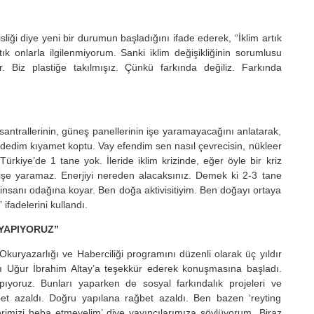
i diye yeni bir durumun başladığını ifade ederek, “İklim artık
tık onlarla ilgilenmiyorum. Sanki iklim değişikliğinin sorumlusu
. Biz plastiğe takılmışız. Çünkü farkında değiliz. Farkında
santrallerinin, güneş panellerinin işe yaramayacağını anlatarak,
z dedim kıyamet koptu. Vay efendim sen nasıl çevrecisin, nükleer
ürkiye’de 1 tane yok. İleride iklim krizinde, eğer öyle bir kriz
r işe yaramaz. Enerjiyi nereden alacaksınız. Demek ki 2-3 tane
 insanı odağına koyar. Ben doğa aktivisitiyim. Ben doğayı ortaya
 ifadelerini kullandı.
 YAPIYORUZ”
uryazarlığı ve Haberciliği programını düzenli olarak üç yıldır
ı Uğur İbrahim Altay’a teşekkür ederek konuşmasına başladı.
ıyoruz. Bunları yaparken de sosyal farkındalık projeleri ve
bet azaldı. Doğru yapılana rağbet azaldı. Ben bazen ‘reyting
erimizi heba etmeyelim’ diye yayıncılarımıza söylüyorum. Biraz