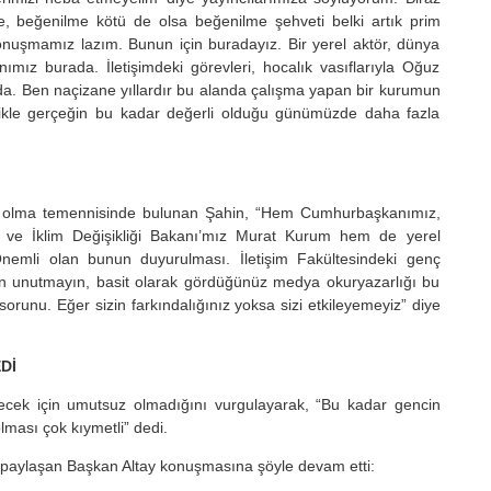
e, beğenilme kötü de olsa beğenilme şehveti belki artık prim
onuşmamız lazım. Bunun için buradayız. Bir yerel aktör, dünya
mız burada. İletişimdeki görevleri, hocalık vasıflarıyla Oğuz
ada. Ben naçizane yıllardır bu alanda çalışma yapan bir kurumun
llikle gerçeğin bu kadar değerli olduğu günümüzde daha fazla
muş olma temennisinde bulunan Şahin, “Hem Cumhurbaşkanımız,
 ve İklim Değişikliği Bakanı’mız Murat Kurum hem de yerel
 Önemli olan bunun duyurulması. İletişim Fakültesindeki genç
fen unutmayın, basit olarak gördüğünüz medya okuryazarlığı bu
unu. Eğer sizin farkındalığınız yoksa sizi etkileyemeyiz” diye
Dİ
ecek için umutsuz olmadığını vurgulayarak, “Bu kadar gencin
lması çok kıymetli” dedi.
a paylaşan Başkan Altay konuşmasına şöyle devam etti: