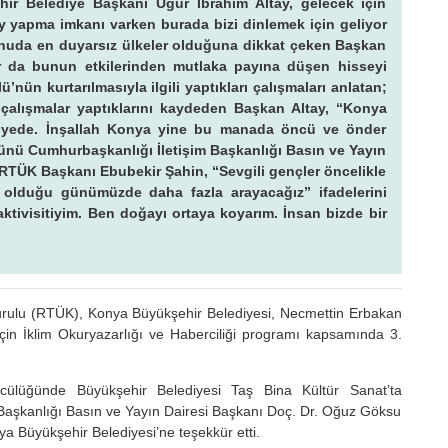
hir Belediye Başkanı Uğur İbrahim Altay, gelecek için
y yapma imkanı varken burada bizi dinlemek için geliyor
konuda en duyarsız ülkeler olduğuna dikkat çeken Başkan
ar da bunun etkilerinden mutlaka payına düşen hisseyi
nün kurtarılmasıyla ilgili yaptıkları çalışmaları anlatan;
çalışmalar yaptıklarını kaydeden Başkan Altay, “Konya
viyede. İnşallah Konya yine bu manada öncü ve önder
ğünü Cumhurbaşkanlığı İletişim Başkanlığı Basın ve Yayın
RTÜK Başkanı Ebubekir Şahin, “Sevgili gençler öncelikle
i olduğu günümüzde daha fazla arayacağız” ifadelerini
tivisitiyim. Ben doğayı ortaya koyarım. İnsan bizde bir
Kurulu (RTÜK), Konya Büyükşehir Belediyesi, Necmettin Erbakan
r İçin İklim Okuryazarlığı ve Haberciliği programı kapsamında 3.
cülüğünde Büyükşehir Belediyesi Taş Bina Kültür Sanat’ta
aşkanlığı Basın ve Yayın Dairesi Başkanı Doç. Dr. Oğuz Göksu
a Büyükşehir Belediyesi’ne teşekkür etti.