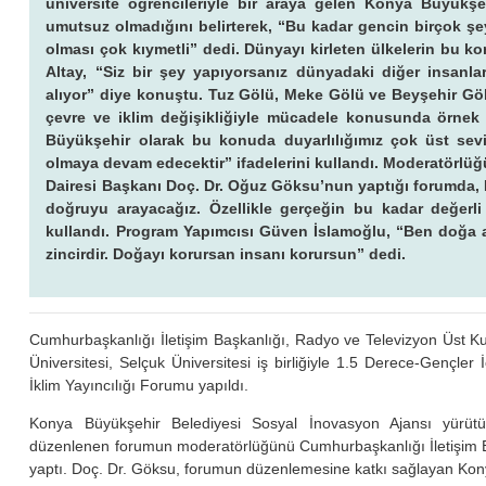
üniversite öğrencileriyle bir araya gelen Konya Büyükşe
umutsuz olmadığını belirterek, “Bu kadar gencin birçok şe
olması çok kıymetli” dedi. Dünyayı kirleten ülkelerin bu 
Altay, “Siz bir şey yapıyorsanız dünyadaki diğer insanl
alıyor” diye konuştu. Tuz Gölü, Meke Gölü ve Beyşehir Gölü’
çevre ve iklim değişikliğiyle mücadele konusunda örnek 
Büyükşehir olarak bu konuda duyarlılığımız çok üst se
olmaya devam edecektir” ifadelerini kullandı. Moderatörlü
Dairesi Başkanı Doç. Dr. Oğuz Göksu’nun yaptığı forumda, 
doğruyu arayacağız. Özellikle gerçeğin bu kadar değerl
kullandı. Program Yapımcısı Güven İslamoğlu, “Ben doğa ak
zincirdir. Doğayı korursan insanı korursun” dedi.
Cumhurbaşkanlığı İletişim Başkanlığı, Radyo ve Televizyon Üst 
Üniversitesi, Selçuk Üniversitesi iş birliğiyle 1.5 Derece-Gençle
İklim Yayıncılığı Forumu yapıldı.
Konya Büyükşehir Belediyesi Sosyal İnovasyon Ajansı yürütü
düzenlenen forumun moderatörlüğünü Cumhurbaşkanlığı İletişim B
yaptı. Doç. Dr. Göksu, forumun düzenlemesine katkı sağlayan Kony