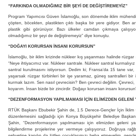
“FARKINDA OLMADIĞIMIZ BİR ŞEYİ DE DEĞİŞTİREMEYİZ”
Program Yapımcısı Güven İslamoğlu, son dönemde iklim mühendisliğ
çöpten, böcekten, plastikten çıktı başka bir yere gidiyor. Ben ar
plastik gibi görünüyor. Bazı ülkeler camdan çıkmaya çalışıyor
olmadığımız bir şeyi de değiştiremeyiz” diye konuştu.
“DOĞAYI KORURSAN İNSANI KORURSUN”
İslamoğlu, bir iklim krizinde nükleer kış yaşanması halinde rüzgar 
“Neye ihtiyacımız var. Nükleer santrale. Nükleer santral kurmalıyı
santral kurulmasını istiyorsun. Dedim ki; Fransa’da 15 tane var, T
yaşarsak rüzgar türbinleri bir işe yaramaz, güneş santralleri bi
kurmak lazım. Sen nasıl çevrecisin? Ben çevreci değilim. Çevreci,
koyarım. İnsan bizde bir zincirdir. Doğayı korursan insanı korursun”
“DEZENFORMASYON YAPILMAMASI İÇİN ELİMİZDEN GELENİ
RTÜK Başkanı Ebubekir Şahin de, 1.5 Derece-Gençler İçin İklim Ok
düzenlemesini sağladığı için Konya Büyükşehir Belediye Başkan
Şahin, “Dezenformasyon yapılmaması için elimizden geleni yap
bilgilendirme projelerine yer vermeye çalışıyoruz. Doğruya rağ
şehvetine kapılıp da lütfen çocuklarımızı heba etmeyelim, gençl