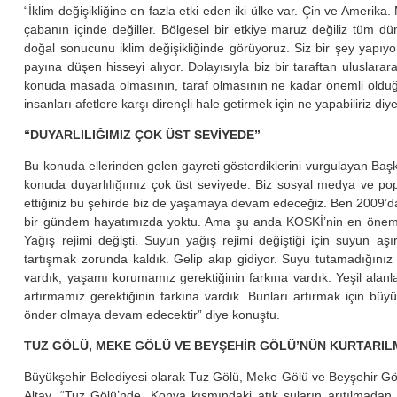
“İklim değişikliğine en fazla etki eden iki ülke var. Çin ve Amerika
çabanın içinde değiller. Bölgesel bir etkiye maruz değiliz tüm d
doğal sonucunu iklim değişikliğinde görüyoruz. Siz bir şey yapıy
payına düşen hisseyi alıyor. Dolayısıyla biz bir taraftan uluslarar
konuda masada olmasının, taraf olmasının ne kadar önemli olduğ
insanları afetlere karşı dirençli hale getirmek için ne yapabiliriz di
“DUYARLILIĞIMIZ ÇOK ÜST SEVİYEDE”
Bu konuda ellerinden gelen gayreti gösterdiklerini vurgulayan Başk
konuda duyarlılığımız çok üst seviyede. Biz sosyal medya ve p
ettiğiniz bu şehirde biz de yaşamaya devam edeceğiz. Ben 2009’d
bir gündem hayatımızda yoktu. Ama şu anda KOSKİ’nin en öneml
Yağış rejimi değişti. Suyun yağış rejimi değiştiği için suyun aşı
tartışmak zorunda kaldık. Gelip akıp gidiyor. Suyu tutamadığınız
vardık, yaşamı korumamız gerektiğinin farkına vardık. Yeşil alanl
artırmamız gerektiğinin farkına vardık. Bunları artırmak için b
önder olmaya devam edecektir” diye konuştu.
TUZ GÖLÜ, MEKE GÖLÜ VE BEYŞEHİR GÖLÜ’NÜN KURTARIL
Büyükşehir Belediyesi olarak Tuz Gölü, Meke Gölü ve Beyşehir Gölü’
Altay, “Tuz Gölü’nde, Konya kısmındaki atık suların arıtılmadan