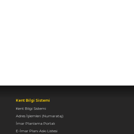
BAŞKAN ALTAY, HALİT
EROĞLU KUR’AN
KURSU’NDA
ÖĞRENCİLERLE BİR
ARAYA GELDİ
04.08.2026 12:07
Kent Bilgi Sistemi
Kent Bilgi Sistemi
Adres İşlemleri (Numarataj)
İmar Planlama Portalı
E-İmar Planı Askı Listesi