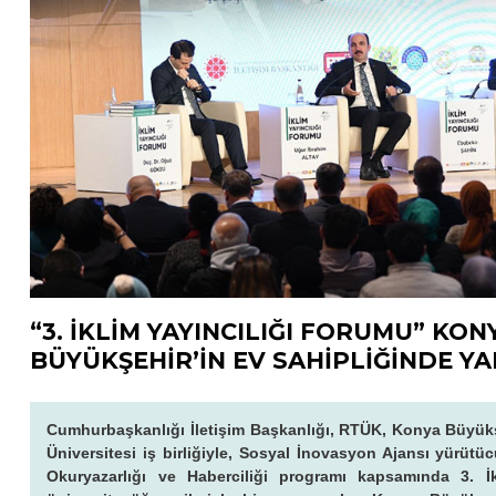
“3. İKLİM YAYINCILIĞI FORUMU” KON
BÜYÜKŞEHİR’İN EV SAHİPLİĞİNDE YA
Cumhurbaşkanlığı İletişim Başkanlığı, RTÜK, Konya Büyükş
Üniversitesi iş birliğiyle, Sosyal İnovasyon Ajansı yürütü
Okuryazarlığı ve Haberciliği programı kapsamında 3. İ