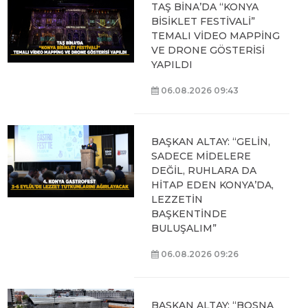
TAŞ BİNA’DA “KONYA
BİSİKLET FESTİVALİ”
TEMALI VİDEO MAPPİNG
VE DRONE GÖSTERİSİ
YAPILDI
06.08.2026 09:43
BAŞKAN ALTAY: “GELİN,
SADECE MİDELERE
DEĞİL, RUHLARA DA
HİTAP EDEN KONYA’DA,
LEZZETİN
BAŞKENTİNDE
BULUŞALIM”
06.08.2026 09:26
BAŞKAN ALTAY: “BOSNA