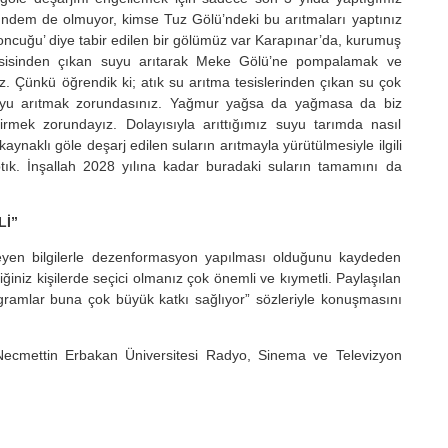
gündem de olmuyor, kimse Tuz Gölü’ndeki bu arıtmaları yaptınız
oncuğu’ diye tabir edilen bir gölümüz var Karapınar’da, kurumuş
esisinden çıkan suyu arıtarak Meke Gölü’ne pompalamak ve
uz. Çünkü öğrendik ki; atık su arıtma tesislerinden çıkan su çok
 suyu arıtmak zorundasınız. Yağmur yağsa da yağmasa da biz
ek zorundayız. Dolayısıyla arıttığımız suyu tarımda nasıl
aynaklı göle deşarj edilen suların arıtmayla yürütülmesiyle ilgili
tık. İnşallah 2028 yılına kadar buradaki suların tamamını da
Lİ”
eyen bilgilerle dezenformasyon yapılması olduğunu kaydeden
ğiniz kişilerde seçici olmanız çok önemli ve kıymetli. Paylaşılan
ogramlar buna çok büyük katkı sağlıyor” sözleriyle konuşmasını
le Necmettin Erbakan Üniversitesi Radyo, Sinema ve Televizyon