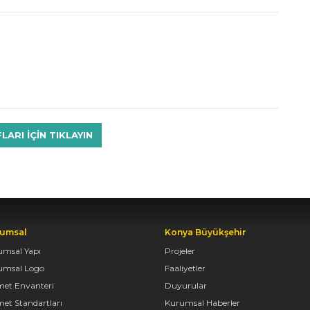
RI IÇIN TIKLAYIN
umsal
Konya Büyükşehir
umsal Yapı
Projeler
umsal Logo
Faaliyetler
met Envanteri
Duyurular
et Standartları
Kurumsal Haberler