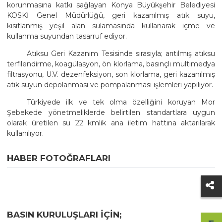
korunmasına katkı sağlayan Konya Büyükşehir Belediyesi
KOSKİ Genel Müdürlüğü, geri kazanılmış atık suyu,
kısıtlanmış yeşil alan sulamasında kullanarak içme ve
kullanma suyundan tasarruf ediyor.
Atıksu Geri Kazanım Tesisinde sırasıyla; arıtılmış atıksu
terfilendirme, koagülasyon, ön klorlama, basınçlı multimedya
filtrasyonu, U.V. dezenfeksiyon, son klorlama, geri kazanılmış
atık suyun depolanması ve pompalanması işlemleri yapılıyor.
Türkiyede ilk ve tek olma özelliğini koruyan Mor
Şebekede yönetmeliklerde belirtilen standartlara uygun
olarak üretilen su 22 kmlik ana iletim hattına aktarılarak
kullanılıyor.
HABER FOTOĞRAFLARI
BASIN KURULUŞLARI IÇIN;