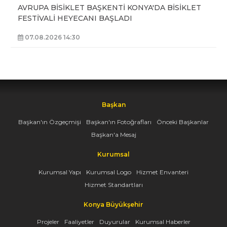
AVRUPA BİSİKLET BAŞKENTİ KONYA'DA BİSİKLET
FESTİVALİ HEYECANI BAŞLADI
07.08.2026 14:30
Başkan
Başkan'ın Özgeçmişi
Başkan'ın Fotoğrafları
Önceki Başkanlar
Başkan'a Mesaj
Kurumsal
Kurumsal Yapı
Kurumsal Logo
Hizmet Envanteri
Hizmet Standartları
Konya Büyükşehir
Projeler
Faaliyetler
Duyurular
Kurumsal Haberler