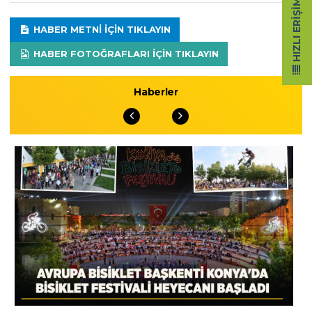
HIZLI ERIŞIM
HABER METNI IÇIN TIKLAYIN
HABER FOTOĞRAFLARI IÇIN TIKLAYIN
Haberler