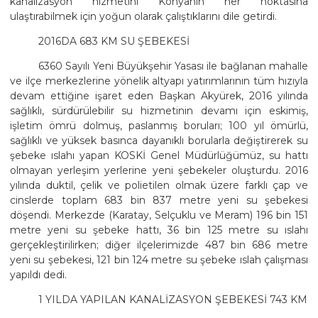
kanalizasyon hizmetini Konyanın her noktasına
ulaştırabilmek için yoğun olarak çalıştıklarını dile getirdi.
2016DA 683 KM SU ŞEBEKESİ
6360 Sayılı Yeni Büyükşehir Yasası ile bağlanan mahalle
ve ilçe merkezlerine yönelik altyapı yatırımlarının tüm hızıyla
devam ettiğine işaret eden Başkan Akyürek, 2016 yılında
sağlıklı, sürdürülebilir su hizmetinin devamı için eskimiş,
işletim ömrü dolmuş, paslanmış boruları; 100 yıl ömürlü,
sağlıklı ve yüksek basınca dayanıklı borularla değiştirerek su
şebeke ıslahı yapan KOSKİ Genel Müdürlüğümüz, su hattı
olmayan yerleşim yerlerine yeni şebekeler oluşturdu. 2016
yılında duktil, çelik ve polietilen olmak üzere farklı çap ve
cinslerde toplam 683 bin 837 metre yeni su şebekesi
döşendi. Merkezde (Karatay, Selçuklu ve Meram) 196 bin 151
metre yeni su şebeke hattı, 36 bin 125 metre su ıslahı
gerçekleştirilirken; diğer ilçelerimizde 487 bin 686 metre
yeni su şebekesi, 121 bin 124 metre su şebeke ıslah çalışması
yapıldı dedi.
1 YILDA YAPILAN KANALİZASYON ŞEBEKESİ 743 KM