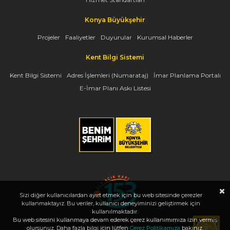
Konya Büyükşehir
Projeler
Faaliyetler
Duyurular
Kurumsal Haberler
Kent Bilgi Sistemi
Kent Bilgi Sistemi
Adres İşlemleri (Numarataj)
İmar Planlama Portalı
E-İmar Planı Askı Listesi
Sizi diğer kullanıcılardan ayırt etmek için bu web sitesinde çerezler
kullanmaktayız. Bu veriler, kullanıcı deneyiminizi geliştirmek için
kullanılmaktadır.
Bu web sitesini kullanmaya devam ederek çerez kullanımımıza izin vermiş
Copyright 2026, www.konya.bel.tr - Tüm Hakları Saklıdır - Bilgi İşlem Dairesi
Başkanlığı
olursunuz. Daha fazla bilgi için lütfen
Çerez Politikamıza
bakınız.