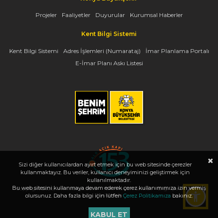
Projeler
Faaliyetler
Duyurular
Kurumsal Haberler
Kent Bilgi Sistemi
Kent Bilgi Sistemi
Adres İşlemleri (Numarataj)
İmar Planlama Portalı
E-İmar Planı Askı Listesi
Sizi diğer kullanıcılardan ayırt etmek için bu web sitesinde çerezler
kullanmaktayız. Bu veriler, kullanıcı deneyiminizi geliştirmek için
kullanılmaktadır.
Bu web sitesini kullanmaya devam ederek çerez kullanımımıza izin vermiş
Copyright 2026, www.konya.bel.tr - Tüm Hakları Saklıdır - Bilgi İşlem Dairesi
Başkanlığı
olursunuz. Daha fazla bilgi için lütfen
Çerez Politikamıza
bakınız.
KABUL ET