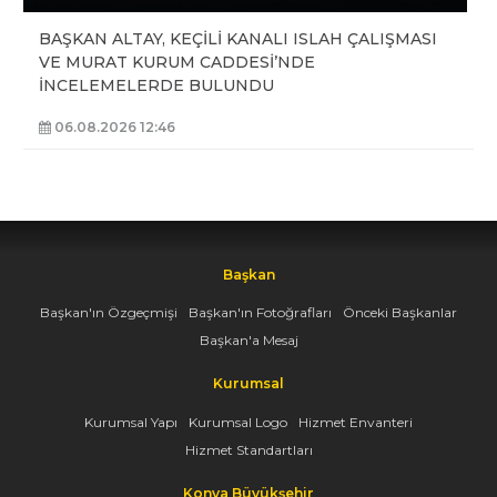
BAŞKAN ALTAY, KEÇİLİ KANALI ISLAH ÇALIŞMASI
VE MURAT KURUM CADDESİ’NDE
İNCELEMELERDE BULUNDU
06.08.2026 12:46
Başkan
Başkan'ın Özgeçmişi
Başkan'ın Fotoğrafları
Önceki Başkanlar
Başkan'a Mesaj
Kurumsal
Kurumsal Yapı
Kurumsal Logo
Hizmet Envanteri
Hizmet Standartları
Konya Büyükşehir