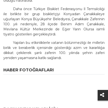
olduğu hatırlatıldı.
Daha önce Türkiye Bisiklet Federasyonu İl Temsilciliği
ile birlikte bir grup bisikletçiyi Konyadan Çanakkaleye
uğurlayan Konya Büyükşehir Belediyesi, Çanakkale Zaferinin
100. yılı nedeniyle, 28 ilçede Benim Adım Çanakkale,
Mevlana Kültür Merkezinde de Eğer Yarın Olursa isimli
tiyatro gösterileri gerçekleştirdi.
Yapılan bu etkinliklerle vatanın bölünmezliği ile milletin
birlik ve beraberlik içerisinde gösterdiği azim ve kararlılığa
dikkat çekilerek şanlı zaferin 100. yılında şehrin zaferi
yeniden yaşamasına katkı sağlandı.
HABER FOTOĞRAFLARI