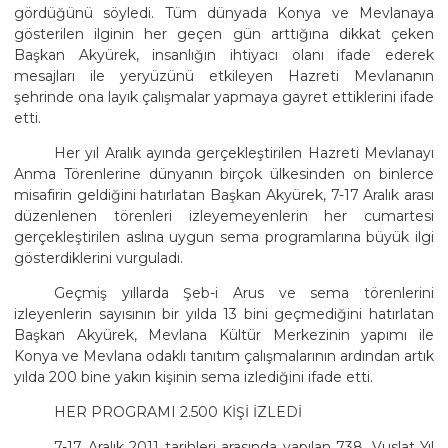
gördüğünü söyledi. Tüm dünyada Konya ve Mevlanaya
gösterilen ilginin her geçen gün arttığına dikkat çeken
Başkan Akyürek, insanlığın ihtiyacı olanı ifade ederek
mesajları ile yeryüzünü etkileyen Hazreti Mevlananın
şehrinde ona layık çalışmalar yapmaya gayret ettiklerini ifade
etti.
Her yıl Aralık ayında gerçekleştirilen Hazreti Mevlanayı
Anma Törenlerine dünyanın birçok ülkesinden on binlerce
misafirin geldiğini hatırlatan Başkan Akyürek, 7-17 Aralık arası
düzenlenen törenleri izleyemeyenlerin her cumartesi
gerçekleştirilen aslına uygun sema programlarına büyük ilgi
gösterdiklerini vurguladı.
Geçmiş yıllarda Şeb-i Arus ve sema törenlerini
izleyenlerin sayısının bir yılda 13 bini geçmediğini hatırlatan
Başkan Akyürek, Mevlana Kültür Merkezinin yapımı ile
Konya ve Mevlana odaklı tanıtım çalışmalarının ardından artık
yılda 200 bine yakın kişinin sema izlediğini ifade etti.
HER PROGRAMI 2.500 KİŞİ İZLEDİ
7-17 Aralık 2011 tarihleri arasında yapılan 738. Vuslat Yıl