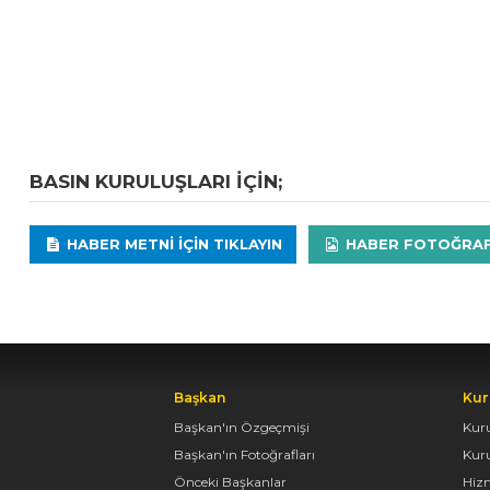
BASIN KURULUŞLARI IÇIN;
HABER METNI IÇIN TIKLAYIN
HABER FOTOĞRAFLA
Başkan
Kur
Başkan'ın Özgeçmişi
Kur
Başkan'ın Fotoğrafları
Kur
Önceki Başkanlar
Hiz