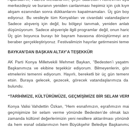
merkezdeyiz ve buranın yeniden canlanması hepimiz için çok kıym
akşam ezanından sonra dükkanlarını kapatmamaları. Üç gün boyu
ediyoruz. Bu vesileyle tüm Konyalıları ve civardaki vatandaşları
Sadece alışveriş için değil, bu bölgeyi tanımak, yeniden anla
düşünüyorum. Sadece alışverişle ilgili programlar değil, onun haric
Üç gün boyunca burayı bir bayram havasına dönüştürmeyi arzu 
beraber gerçekleştiriyoruz. Festivalimizin hayırlar getirmesini teme
BAYKAN’DAN BAŞKAN ALTAY’A TEŞEKKÜR
AK Parti Konya Milletvekili Mehmet Baykan, “Bedesten’i yaşat
Başkanımıza ve ekibine teşekkür ediyorum. Bilmeyenlerin, gö
etmelerini temenni ediyorum. Hayırlı, bereketli bir üç gün teme
etsin. Buraya gelecek, gezecek, görecek vatandaşlarımıza da h
bulundu.
“TARİHİMİZE, KÜLTÜRÜMÜZE, GEÇMİŞİMİZE BİR SELAM VE
Konya Valisi Vahdettin Özkan, “Hem esnafımızın, eşrafımızın mai
geçmişimize bir selam verme yönünde Bedesten’de olmak lazım
zamanda kültürel değerlerimizin yeni nesillere aktarılması yönünd
da hem esnaf odalarımızın hem Büyükşehir Belediye Başkanımızın