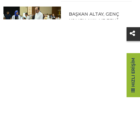
05.08.2026 09:31
BAŞKAN ALTAY, HALİT
EROĞLU KUR’AN
KURSU’NDA
ÖĞRENCİLERLE BİR
ARAYA GELDİ
HIZLI ERIŞIM
04.08.2026 12:07
BAŞKAN ALTAY TÜM
KONYALILARI BİSİKLET
FESTİVALİ’NE DAVET
ETTİ
04.08.2026 11:16