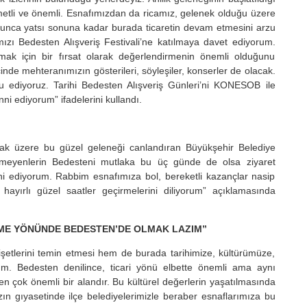
etli ve önemli. Esnafımızdan da ricamız, gelenek olduğu üzere
nca yatsı sonuna kadar burada ticaretin devam etmesini arzu
mızı Bedesten Alışveriş Festivali’ne katılmaya davet ediyorum.
tmak için bir fırsat olarak değerlendirmenin önemli olduğunu
inde mehteranımızın gösterileri, söyleşiler, konserler de olacak.
ediyoruz. Tarihi Bedesten Alışveriş Günleri’ni KONESOB ile
nni ediyorum” ifadelerini kullandı.
mak üzere bu güzel geleneği canlandıran Büyükşehir Belediye
rmeyenlerin Bedesteni mutlaka bu üç günde de olsa ziyaret
nni ediyorum. Rabbim esnafımıza bol, bereketli kazançlar nasip
ayırlı güzel saatler geçirmelerini diliyorum” açıklamasında
RME YÖNÜNDE BEDESTEN’DE OLMAK LAZIM”
şetlerini temin etmesi hem de burada tarihimize, kültürümüze,
. Bedesten denilince, ticari yönü elbette önemli ama aynı
en çok önemli bir alandır. Bu kültürel değerlerin yaşatılmasında
 gıyasetinde ilçe belediyelerimizle beraber esnaflarımıza bu