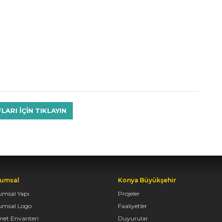
RI IÇIN TIKLAYIN
umsal
Konya Büyükşehir
umsal Yapı
Projeler
umsal Logo
Faaliyetler
met Envanteri
Duyurular