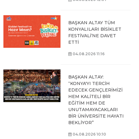
06.08.2026 15:06
BAŞKAN ALTAY, KEÇİLİ
KANALI ISLAH
ÇALIŞMASI VE MURAT
KURUM CADDESİ’NDE
İNCELEMELERDE
BULUNDU
06.08.2026 12:46
TAŞ BİNA’DA “KONYA
BİSİKLET FESTİVALİ”
TEMALI VİDEO MAPPİNG
VE DRONE GÖSTERİSİ
YAPILDI