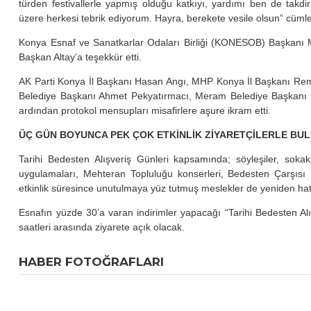
türden festivallerle yapmış olduğu katkıyı, yardımı ben de takd
üzere herkesi tebrik ediyorum. Hayra, berekete vesile olsun” cümlel
Konya Esnaf ve Sanatkarlar Odaları Birliği (KONESOB) Başkanı M
Başkan Altay’a teşekkür etti.
AK Parti Konya İl Başkanı Hasan Angı, MHP Konya İl Başkanı Rem
Belediye Başkanı Ahmet Pekyatırmacı, Meram Belediye Başkanı Mus
ardından protokol mensupları misafirlere aşure ikram etti.
ÜÇ GÜN BOYUNCA PEK ÇOK ETKİNLİK ZİYARETÇİLERLE BU
Tarihi Bedesten Alışveriş Günleri kapsamında; söyleşiler, sokak 
uygulamaları, Mehteran Topluluğu konserleri, Bedesten Çarşısı F
etkinlik süresince unutulmaya yüz tutmuş meslekler de yeniden hatı
Esnafın yüzde 30’a varan indirimler yapacağı “Tarihi Bedesten A
saatleri arasında ziyarete açık olacak.
HABER FOTOĞRAFLARI