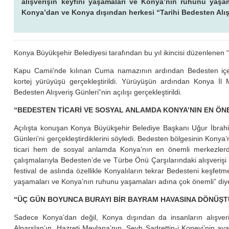
alışverişin keyfini yaşamaları ve Konya’nın ruhunu yaşam
Konya’dan ve Konya dışından herkesi “Tarihi Bedesten Alışv
Konya Büyükşehir Belediyesi tarafından bu yıl ikincisi düzenlenen “
Kapu Camii’nde kılınan Cuma namazının ardından Bedesten içer
kortej yürüyüşü gerçekleştirildi. Yürüyüşün ardından Konya İl 
Bedesten Alışveriş Günleri”nin açılışı gerçekleştirildi.
“BEDESTEN TİCARİ VE SOSYAL ANLAMDA KONYA’NIN EN Ö
Açılışta konuşan Konya Büyükşehir Belediye Başkanı Uğur İbrahim
Günleri’ni gerçekleştirdiklerini söyledi. Bedesten bölgesinin Kon
ticari hem de sosyal anlamda Konya’nın en önemli merkezlerde
çalışmalarıyla Bedesten’de ve Türbe Önü Çarşılarındaki alışveri
festival de aslında özellikle Konyalıların tekrar Bedesteni keşfetmel
yaşamaları ve Konya’nın ruhunu yaşamaları adına çok önemli” diy
“ÜÇ GÜN BOYUNCA BURAYI BİR BAYRAM HAVASINA DÖNÜŞT
Sadece Konya’dan değil, Konya dışından da insanların alışveri
Alparslan’ın, Hazreti Mevlana’nın, Şeyh Sadrettin-i Konevi’nin ayak