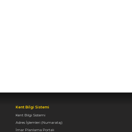
BAŞKAN ALTAY UMRE
ÖDÜLLÜ SİYER
YARIŞMASINI KAZANAN
ÖĞRENCİLER VE
AİLELERİYLE BULUŞTU
03.08.2026 14:09
Kent Bilgi Sistemi
Kent Bilgi Sistemi
Adres İşlemleri (Numarataj)
İmar Planlama Portalı