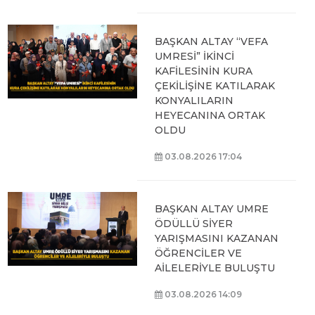
06.08.2026 09:43
BAŞKAN ALTAY: “GELİN,
SADECE MİDELERE
DEĞİL, RUHLARA DA
HİTAP EDEN KONYA’DA,
LEZZETİN
BAŞKENTİNDE
BULUŞALIM”
06.08.2026 09:26
BAŞKAN ALTAY: “BOSNA
HERSEK
MAHALLESİ’NDEKİ
GENÇLERİMİZ İÇİN LİSE
MEDENİYET AKADEMİSİ
İNŞA EDİYORUZ”