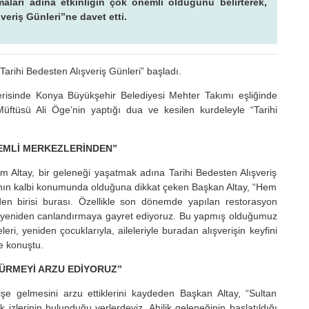
aları adına etkinliğin çok önemli olduğunu belirterek,
eriş Günleri”ne davet etti.
Tarihi Bedesten Alışveriş Günleri” başladı.
isinde Konya Büyükşehir Belediyesi Mehter Takımı eşliğinde
Müftüsü Ali Öge’nin yaptığı dua ve kesilen kurdeleyle “Tarihi
NEMLİ MERKEZLERİNDEN”
 Altay, bir geleneği yaşatmak adına Tarihi Bedesten Alışveriş
ya’nın kalbi konumunda olduğuna dikkat çeken Başkan Altay, “Hem
n birisi burası. Özellikle son dönemde yapılan restorasyon
şi yeniden canlandırmaya gayret ediyoruz. Bu yapmış olduğumuz
eri, yeniden çocuklarıyla, aileleriyle buradan alışverişin keyfini
e konuştu.
ÜRMEYİ ARZU EDİYORUZ”
şe gelmesini arzu ettiklerini kaydeden Başkan Altay, “Sultan
 izlerinin bulunduğu yerlerdeyiz. Ahilik geleneğinin başlatıldığı