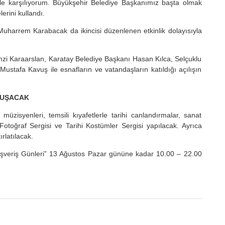
irle karşılıyorum. Büyükşehir Belediye Başkanımız başta olmak
erini kullandı.
uharrem Karabacak da ikincisi düzenlenen etkinlik dolayısıyla
zi Karaarslan, Karatay Belediye Başkanı Hasan Kılca, Selçuklu
tafa Kavuş ile esnafların ve vatandaşların katıldığı açılışın
LUŞACAK
müzisyenleri, temsili kıyafetlerle tarihi canlandırmalar, sanat
otoğraf Sergisi ve Tarihi Kostümler Sergisi yapılacak. Ayrıca
rlatılacak.
lışveriş Günleri” 13 Ağustos Pazar gününe kadar 10.00 – 22.00