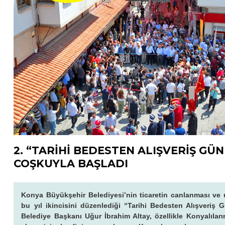
2. “TARİHİ BEDESTEN ALIŞVERİŞ GÜ
COŞKUYLA BAŞLADI
Konya Büyükşehir Belediyesi’nin ticaretin canlanması ve 
bu yıl ikincisini düzenlediği “Tarihi Bedesten Alışveriş
Belediye Başkanı Uğur İbrahim Altay, özellikle Konyalıların