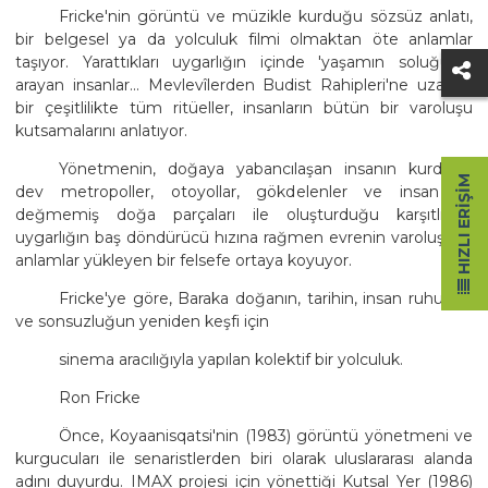
Fricke'nin görüntü ve müzikle kurduğu sözsüz anlatı,
bir belgesel ya da yolculuk filmi olmaktan öte anlamlar
taşıyor. Yarattıkları uygarlığın içinde 'yaşamın soluğu'nu
arayan insanlar... Mevlevîlerden Budist Rahipleri'ne uzanan
bir çeşitlilikte tüm ritüeller, insanların bütün bir varoluşu
kutsamalarını anlatıyor.
Yönetmenin, doğaya yabancılaşan insanın kurduğu
HIZLI ERIŞIM
dev metropoller, otoyollar, gökdelenler ve insan eli
değmemiş doğa parçaları ile oluşturduğu karşıtlıklar,
uygarlığın baş döndürücü hızına rağmen evrenin varoluşuna
anlamlar yükleyen bir felsefe ortaya koyuyor.
Fricke'ye göre, Baraka doğanın, tarihin, insan ruhunun
ve sonsuzluğun yeniden keşfi için
sinema aracılığıyla yapılan kolektif bir yolculuk.
Ron Fricke
Önce, Koyaanisqatsi'nin (1983) görüntü yönetmeni ve
kurgucuları ile senaristlerden biri olarak uluslararası alanda
adını duyurdu. IMAX projesi için yönettiği Kutsal Yer (1986)