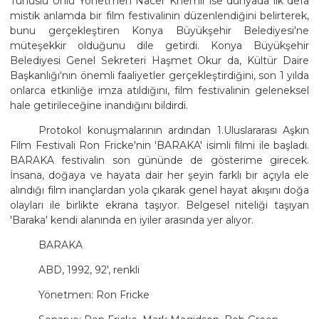
Tunuslu Ünlü Yönetmen Nacer Khemir ise dünyada ilk defa
mistik anlamda bir film festivalinin düzenlendiğini belirterek,
bunu gerçekleştiren Konya Büyükşehir Belediyesi'ne
müteşekkir olduğunu dile getirdi. Konya Büyükşehir
Belediyesi Genel Sekreteri Haşmet Okur da, Kültür Daire
Başkanlığı'nın önemli faaliyetler gerçekleştirdiğini, son 1 yılda
onlarca etkinliğe imza atıldığını, film festivalinin geleneksel
hale getirileceğine inandığını bildirdi.
Protokol konuşmalarının ardından 1.Uluslararası Aşkın
Film Festivali Ron Fricke'nin 'BARAKA' isimli filmi ile başladı.
BARAKA festivalin son gününde de gösterime girecek.
İnsana, doğaya ve hayata dair her şeyin farklı bir açıyla ele
alındığı film inançlardan yola çıkarak genel hayat akışını doğa
olayları ile birlikte ekrana taşıyor. Belgesel niteliği taşıyan
'Baraka' kendi alanında en iyiler arasında yer alıyor.
BARAKA
ABD, 1992, 92', renkli
Yönetmen: Ron Fricke