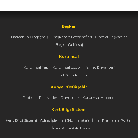
Başkan
Başkan'ın Özgeçmişi
Başkan'ın Fotoğrafları
Önceki Başkanlar
Başkan'a Mesaj
Kurumsal
Kurumsal Yapı
Kurumsal Logo
Hizmet Envanteri
Hizmet Standartları
Konya Büyükşehir
Projeler
Faaliyetler
Duyurular
Kurumsal Haberler
Kent Bilgi Sistemi
Kent Bilgi Sistemi
Adres İşlemleri (Numarataj)
İmar Planlama Portalı
E-İmar Planı Askı Listesi