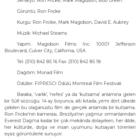
Senaryo: Ron Fricke, Mark Magidson, Bob Green
Görüntü: Ron Fricke
Kurgu: Ron Fricke, Mark Magidson, David E. Aubrey
Müzik: Michael Stearns
Yapım: Magidson Films Inc. 10001 Jefferson
Boulevard, Culver City, California, USA
Tel: (310) 842 85 16 Fax: (310) 842 85 18
Dağıtım: Monad Film
Ödüller: FIPRESCI Ödülü Montreal Film Festivali
Baraka, 'varlık', 'nefes' ya da 'kutsama' anlamına gelen
bir Sûfi sözcüğü. 14 ay boyunca, altı kıtada, yirmi dört ülkede
çekilen bu olağanüstü film de gerçek anlamda bir kutsama.
Ron Fricke'nin kamerası, Brezilya'nın yağmur ormanlarından
Everest Dağı'na kadar bir çok mekânda dolaşırken, her dilde,
her kültürde, doğa ve insan uyumunu kutsayan törenleri
eşsiz görüntülerle sunuyor.