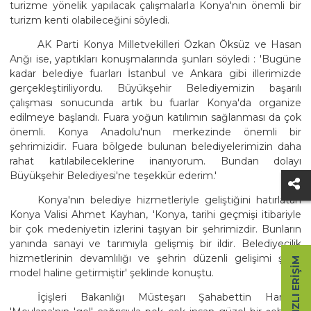
turizme yönelik yapılacak çalışmalarla Konya'nın önemli bir
turizm kenti olabileceğini söyledi.
AK Parti Konya Milletvekilleri Özkan Öksüz ve Hasan
Anğı ise, yaptıkları konuşmalarında şunları söyledi : 'Bugüne
kadar belediye fuarları İstanbul ve Ankara gibi illerimizde
gerçekleştiriliyordu. Büyükşehir Belediyemizin başarılı
çalışması sonucunda artık bu fuarlar Konya'da organize
edilmeye başlandı. Fuara yoğun katılımın sağlanması da çok
önemli. Konya Anadolu'nun merkezinde önemli bir
şehrimizidir. Fuara bölgede bulunan belediyelerimizin daha
rahat katılabileceklerine inanıyorum. Bundan dolayı
Büyükşehir Belediyesi'ne teşekkür ederim.'
Konya'nın belediye hizmetleriyle geliştiğini hatırlatan
Konya Valisi Ahmet Kayhan, 'Konya, tarihi geçmişi itibariyle
bir çok medeniyetin izlerini taşıyan bir şehrimizdir. Bunların
yanında sanayi ve tarımıyla gelişmiş bir ildir. Belediyecilik
hizmetlerinin devamlılığı ve şehrin düzenli gelişimi şehri
HIZLI ERIŞIM
model haline getirmiştir' şeklinde konuştu.
İçişleri Bakanlığı Müsteşarı Şahabettin Harput,