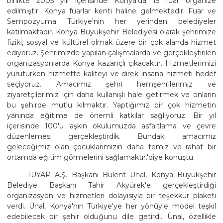
birlikte 2005 yılı içerisinde Konya'da 15 fuar organize
edilmiştir. Konya fuarlar kenti haline gelmektedir. Fuar ve
Sempozyuma Türkiye'nin her yerinden belediyeler
katılmaktadır. Konya Büyükşehir Belediyesi olarak şehrimize
fiziki, sosyal ve kültürel olmak üzere bir çok alanda hizmet
ediyoruz. Şehrimizde yapılan çalışmalarda ve gerçekleştirilen
organizasyonlarda Konya kazançlı çıkacaktır. Hizmetlerimizi
yürütürken hizmette kaliteyi ve direk insana hizmeti hedef
seçiyoruz. Amacımız şehri hemşehrilerimiz ve
ziyaretçilerimiz için daha kullanışlı hale getirmek ve onların
bu şehirde mutlu kılmaktır. Yaptığımız bir çok hizmetin
yanında eğitime de önemli katkılar sağlıyoruz. Bir yıl
içerisinde 100'ü aşkın okulumuzda asfaltlama ve çevre
düzenlemesi gerçekleştirdik. Bundaki amacımız
geleceğimiz olan çocuklarımızın daha temiz ve rahat bir
ortamda eğitim görmelerini sağlamaktır.'diye konuştu.
TÜYAP A.Ş. Başkanı Bülent Ünal, Konya Büyükşehir
Belediye Başkanı Tahir Akyürek'e gerçekleştirdiği
organizasyon ve hizmetleri dolayısıyla bir teşekkür plaketi
verdi. Ünal, Konya'nın Türkiye'ye her yönüyle model teşkil
edebilecek bir şehir olduğunu dile getirdi. Ünal, özellikle