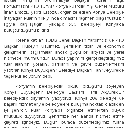
İstiklal Marşı'nın okunmasıyla başlayan törenin açış
konuşmasını KTO TÜYAP Konya Fuarcılık A.Ş. Genel Müdürü
İlhan Ersözlü yaptı. Ersözlü, organize edilen Konya Belediye
İhtiyaçları Fuarı'nın ilk yılında olmasına rağmen olağanüstü bir
ilgiyle karşılaştığını, yaklaşık 300 belediyeyi Konya'da
buluşturduğunu bildirdi.
Törene katılan TOBB Genel Başkan Yardımcısı ve KTO
Başkanı Hüseyin Üzülmez, 'Şehirlerin ticari ve ekonomik
gelişimlerini sağlamaları ancak güçlü bir altyapı ve yerel
hizmetle mümkündür. Burada yapımını gerçekleştirdiğimiz
fuar alanının yollarını, parklarını ve çevre düzenlemesini
yaptıran Konya Büyükşehir Belediye Başkanı Tahir Akyürek'e
teşekkür ediyorum'dedi.
Konya'nın belediyecilik okulu olduğunu söyleyen
Konya Büyükşehir Belediye Başkanı Tahir Akyürek'Bir
belediyecilik bayramını yapıyoruz. Konya 206 belediye ve
başarılı hizmetleriyle belediyelere buluşma noktası olacak en
iyi şehirdir. Fuarı Konya'da organize etmekten büyük
mutluluk duyuyoruz. Şehrimize her alanda hizmet etme
gayreti içindeyiz. Bugün burada düzenlediğimiz fuarla