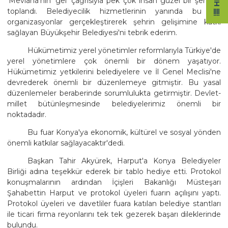
'Mevlana'nın 'gel' çağrısıyla pek çok insan güzel bir şehirde
toplandı. Belediyecilik hizmetlerinin yanında bu tür
organizasyonlar gerçekleştirerek şehrin gelişimine katkı
sağlayan Büyükşehir Belediyesi'ni tebrik ederim.
Hükümetimiz yerel yönetimler reformlarıyla Türkiye'de
yerel yönetimlere çok önemli bir dönem yaşatıyor.
Hükümetimiz yetkilerini belediyelere ve İl Genel Meclisi'ne
devrederek önemli bir düzenlemeye gitmiştir. Bu yasal
düzenlemeler beraberinde sorumlulukta getirmiştir. Devlet-
millet bütünleşmesinde belediyelerimiz önemli bir
noktadadır.
Bu fuar Konya'ya ekonomik, kültürel ve sosyal yönden
önemli katkılar sağlayacaktır'dedi.
Başkan Tahir Akyürek, Harput'a Konya Belediyeler
Birliği adına teşekkür ederek bir tablo hediye etti. Protokol
konuşmalarının ardından İçişleri Bakanlığı Müsteşarı
Şahabettin Harput ve protokol üyeleri fuarın açılışını yaptı.
Protokol üyeleri ve davetliler fuara katılan belediye stantları
ile ticari firma reyonlarını tek tek gezerek başarı dileklerinde
bulundu.