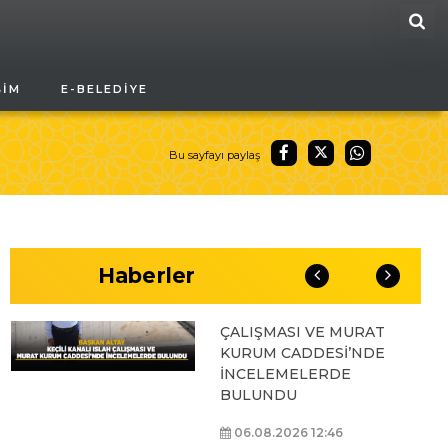
ARA
BAŞKAN ALTAY, GENÇ
ŞIM
E-BELEDIYE
KOMEK AKIL VE ZEKÂ
OYUNLARI’NIN FİNAL
TURUNDA
ÖĞRENCİLERİN
Bu sayfayı paylaş
HEYECANINI PAYLAŞTI
06.08.2026 15:06
Haberler
BAŞKAN ALTAY, KEÇİLİ
KANALI ISLAH
ÇALIŞMASI VE MURAT
KURUM CADDESİ’NDE
İNCELEMELERDE
BULUNDU
06.08.2026 12:46