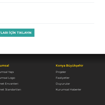
RI IÇIN TIKLAYIN
umsal
Konya Büyükşehir
umsal Yapı
Projeler
umsal Logo
Faaliyetler
met Envanteri
Duyurular
et Standartları
Kurumsal Haberler