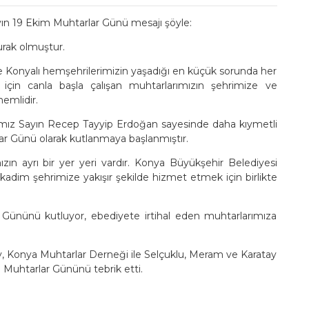
ın 19 Ekim Muhtarlar Günü mesajı şöyle:
 durak olmuştur.
 Konyalı hemşehrilerimizin yaşadığı en küçük sorunda her
 için canla başla çalışan muhtarlarımızın şehrimize ve
emlidir.
nımız Sayın Recep Tayyip Erdoğan sayesinde daha kıymetli
lar Günü olarak kutlanmaya başlanmıştır.
zın ayrı bir yer yeri vardır. Konya Büyükşehir Belediyesi
r, kadim şehrimize yakışır şekilde hizmet etmek için birlikte
Gününü kutluyor, ebediyete irtihal eden muhtarlarımıza
, Konya Muhtarlar Derneği ile Selçuklu, Meram ve Karatay
 Muhtarlar Gününü tebrik etti.