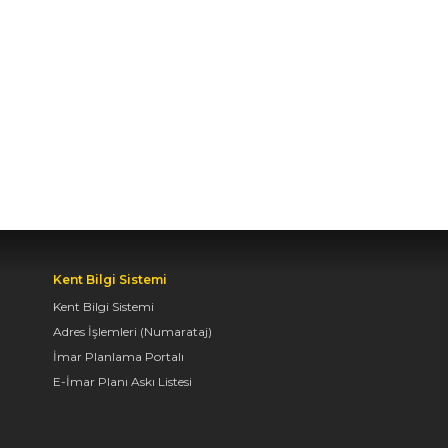
BAŞKAN ALTAY TÜM
KONYALILARI BİSİKLET
FESTİVALİ’NE DAVET
ETTİ
04.08.2026 11:16
BAŞKAN ALTAY:
“KONYA'YI TERCİH
EDECEK GENÇLERİMİZİ
HEM KALİTELİ BİR
EĞİTİM HEM DE
Kent Bilgi Sistemi
UNUTAMAYACAKLARI
Kent Bilgi Sistemi
BİR ÜNİVERSİTE HAYATI
BEKLİYOR”
Adres İşlemleri (Numarataj)
İmar Planlama Portalı
04.08.2026 10:10
E-İmar Planı Askı Listesi
AVRUPA BİSİKLET