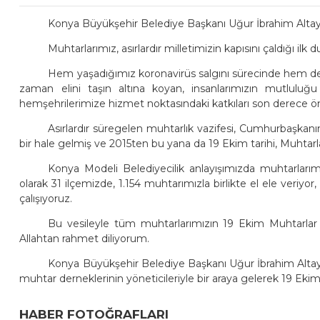
Konya Büyükşehir Belediye Başkanı Uğur İbrahim Altay
Muhtarlarımız, asırlardır milletimizin kapısını çaldığı ilk
Hem yaşadığımız koronavirüs salgını sürecinde hem de
zaman elini taşın altına koyan, insanlarımızın mutluluğu
hemşehrilerimize hizmet noktasındaki katkıları son derece ön
Asırlardır süregelen muhtarlık vazifesi, Cumhurbaşka
bir hale gelmiş ve 2015ten bu yana da 19 Ekim tarihi, Muhtar
Konya Modeli Belediyecilik anlayışımızda muhtarlarımı
olarak 31 ilçemizde, 1.154 muhtarımızla birlikte el ele veriyo
çalışıyoruz.
Bu vesileyle tüm muhtarlarımızın 19 Ekim Muhtarlar 
Allahtan rahmet diliyorum.
Konya Büyükşehir Belediye Başkanı Uğur İbrahim Altay
muhtar derneklerinin yöneticileriyle bir araya gelerek 19 Ekim
HABER FOTOĞRAFLARI