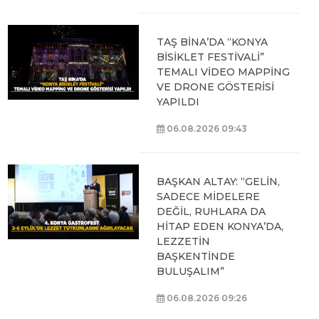
TAŞ BİNA’DA “KONYA
BİSİKLET FESTİVALİ”
TEMALI VİDEO MAPPİNG
VE DRONE GÖSTERİSİ
YAPILDI
06.08.2026 09:43
BAŞKAN ALTAY: “GELİN,
SADECE MİDELERE
DEĞİL, RUHLARA DA
HİTAP EDEN KONYA’DA,
LEZZETİN
BAŞKENTİNDE
BULUŞALIM”
06.08.2026 09:26