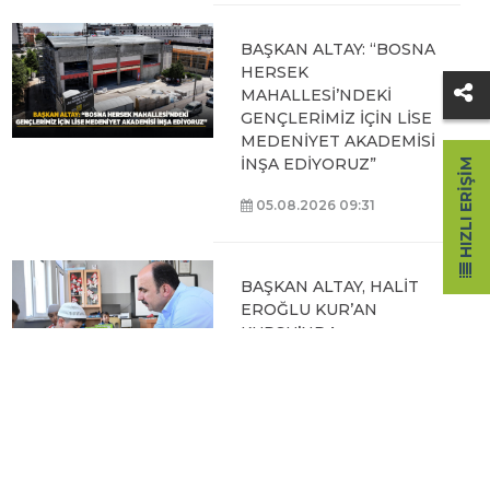
BAŞKAN ALTAY: “BOSNA
HERSEK
MAHALLESİ’NDEKİ
GENÇLERİMİZ İÇİN LİSE
MEDENİYET AKADEMİSİ
İNŞA EDİYORUZ”
HIZLI ERIŞIM
05.08.2026 09:31
BAŞKAN ALTAY, HALİT
EROĞLU KUR’AN
KURSU’NDA
ÖĞRENCİLERLE BİR
ARAYA GELDİ
04.08.2026 12:07