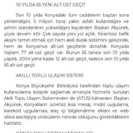
10 YILDA 65 YENİ ALT-ÜST GEÇİT
Son 10 yılda Konyadaki tüm caddelerin baştan sona
yenilendiğini, 5 milyon tona yakın asfalt kullanıldığını ve
şehrin standardının yükseldiğini kaydeden Başkan Akyürek,
şöyle devam etti: Çok sayıda yeni yol açtık. Kesintisiz trafik
akışını temin etmek için hem akıllı durak sistemini geliştirdik,
hem de Konyamızı alt-üst geçitlerle donattık. Konyada
toplam 77 alt-üst geçit var. Bunun 65 tanesi son 10 yılda
yapıldı. 2004 yılına kadar 12 alt-üst geçit, sadece son 10 yılda
65 alt-üst geçit.
AKILLI TOPLU ULAŞIM SİSTEMİ
Konya Büyükşehir Belediyesi tarafından toplu ulaşım
kullanıcılarına kolaylık sağlamak amacıyla hizmete sunulan
Akıllı Toplu Ulaşım Sisteminden de (ATUS) bahseden Başkan
Akyürek, Konyalıların ücretsiz kısa mesaj, mobil uygulama,
karekod uygulaması, araç içi bilgilendirme ekranı ve web
sitesi aracılığıyla otobüslerin nerede olduğunu görebildiklerini
hatırlattı.