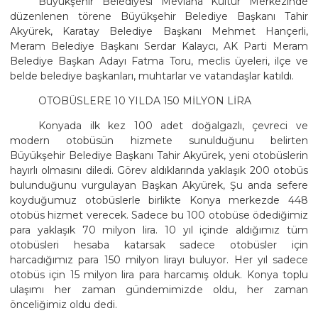
Büyükşehir Belediyesi Mevlana Kültür Merkezinde
düzenlenen törene Büyükşehir Belediye Başkanı Tahir
Akyürek, Karatay Belediye Başkanı Mehmet Hançerli,
Meram Belediye Başkanı Serdar Kalaycı, AK Parti Meram
Belediye Başkan Adayı Fatma Toru, meclis üyeleri, ilçe ve
belde belediye başkanları, muhtarlar ve vatandaşlar katıldı.
OTOBÜSLERE 10 YILDA 150 MİLYON LİRA
Konyada ilk kez 100 adet doğalgazlı, çevreci ve
modern otobüsün hizmete sunulduğunu belirten
Büyükşehir Belediye Başkanı Tahir Akyürek, yeni otobüslerin
hayırlı olmasını diledi. Görev aldıklarında yaklaşık 200 otobüs
bulunduğunu vurgulayan Başkan Akyürek, Şu anda sefere
koyduğumuz otobüslerle birlikte Konya merkezde 448
otobüs hizmet verecek. Sadece bu 100 otobüse ödediğimiz
para yaklaşık 70 milyon lira. 10 yıl içinde aldığımız tüm
otobüsleri hesaba katarsak sadece otobüsler için
harcadığımız para 150 milyon lirayı buluyor. Her yıl sadece
otobüs için 15 milyon lira para harcamış olduk. Konya toplu
ulaşımı her zaman gündemimizde oldu, her zaman
önceliğimiz oldu dedi.