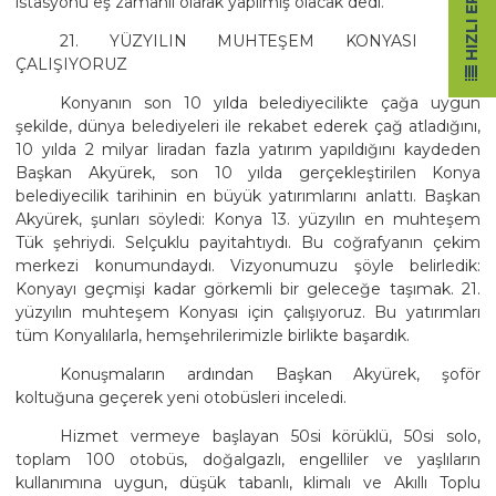
HIZLI ERIŞIM
istasyonu eş zamanlı olarak yapılmış olacak dedi.
21. YÜZYILIN MUHTEŞEM KONYASI İÇİN
ÇALIŞIYORUZ
Konyanın son 10 yılda belediyecilikte çağa uygun
şekilde, dünya belediyeleri ile rekabet ederek çağ atladığını,
10 yılda 2 milyar liradan fazla yatırım yapıldığını kaydeden
Başkan Akyürek, son 10 yılda gerçekleştirilen Konya
belediyecilik tarihinin en büyük yatırımlarını anlattı. Başkan
Akyürek, şunları söyledi: Konya 13. yüzyılın en muhteşem
Tük şehriydi. Selçuklu payitahtıydı. Bu coğrafyanın çekim
merkezi konumundaydı. Vizyonumuzu şöyle belirledik:
Konyayı geçmişi kadar görkemli bir geleceğe taşımak. 21.
yüzyılın muhteşem Konyası için çalışıyoruz. Bu yatırımları
tüm Konyalılarla, hemşehrilerimizle birlikte başardık.
Konuşmaların ardından Başkan Akyürek, şoför
koltuğuna geçerek yeni otobüsleri inceledi.
Hizmet vermeye başlayan 50si körüklü, 50si solo,
toplam 100 otobüs, doğalgazlı, engelliler ve yaşlıların
kullanımına uygun, düşük tabanlı, klimalı ve Akıllı Toplu