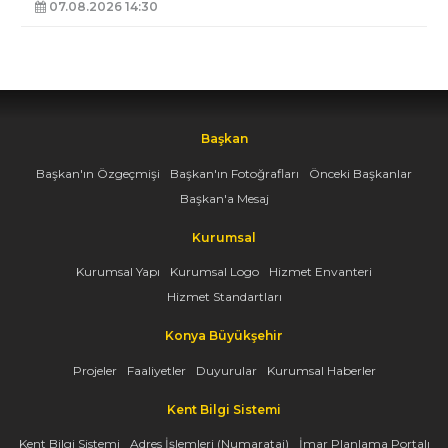
07.08.2026 14:30
Başkan
Başkan'ın Özgeçmişi
Başkan'ın Fotoğrafları
Önceki Başkanlar
Başkan'a Mesaj
Kurumsal
Kurumsal Yapı
Kurumsal Logo
Hizmet Envanteri
Hizmet Standartları
Konya Büyükşehir
Projeler
Faaliyetler
Duyurular
Kurumsal Haberler
Kent Bilgi Sistemi
Kent Bilgi Sistemi
Adres İşlemleri (Numarataj)
İmar Planlama Portalı