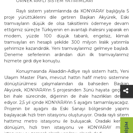
ÖRNEK RAYLI SİSTEM YATIRIMLARI
Raylı sistem yatırımlarında da KONYARAY başlığıyla 5
proje yürüttüklerini dile getiren Başkan Akyürek, Eski
tramvayların düşük de olsa taksitlerini ödemeye devam
ettiğimiz süreçte Türkiyenin en avantajlı ihalesini yaparak en
modern, yüzde 100 düşük tabanlı, engelsiz, klimalı
tramvayları en hesaplı şekilde 300 milyon liralık yatırımla
şehrimize kazandırdık. Yeni tramvaylarımız gelmeye başladı.
Deneme seferlerinin ardından dün ilk tramvaylarımız
hizmete girdi diye konuştu.
Konuşmasında Alaaddin-Adliye raylı sistem hattı, Yeni
Ulaşım Master Planı, mevcut hattın hafif metro sistemine
dönüştürülmesi çalışmalarından da bahseden Başkan
Akyürek, KONYARAYın 5 projesinden 3ünü hayata geçirdik,
biri ihale sürecinde, diğerinin de ihale hazırlıkları devam
ediyor. 2,5 yıl içinde KONYARAYın 5 ayağını tamamlayacağız.
Projenin bir ayağını da Eski Sanayi bölgesinde yapımı
başlayacak hızlı tren istasyonu oluşturuyor. Orada raylı sitem
hattımız metro istasyonu ile buluşacak. Oradaki kentsel
dönüşüm, hızlı tren istasyonu ve KONYARAY metro