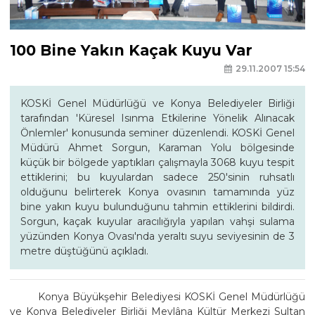
100 Bine Yakın Kaçak Kuyu Var
29.11.2007 15:54
KOSKİ Genel Müdürlüğü ve Konya Belediyeler Birliği
tarafından 'Küresel Isınma Etkilerine Yönelik Alınacak
Önlemler' konusunda seminer düzenlendi. KOSKİ Genel
Müdürü Ahmet Sorgun, Karaman Yolu bölgesinde
küçük bir bölgede yaptıkları çalışmayla 3068 kuyu tespit
ettiklerini; bu kuyulardan sadece 250'sinin ruhsatlı
olduğunu belirterek Konya ovasının tamamında yüz
bine yakın kuyu bulunduğunu tahmin ettiklerini bildirdi.
Sorgun, kaçak kuyular aracılığıyla yapılan vahşi sulama
yüzünden Konya Ovası'nda yeraltı suyu seviyesinin de 3
metre düştüğünü açıkladı.
Konya Büyükşehir Belediyesi KOSKİ Genel Müdürlüğü
ve Konya Belediyeler Birliği Mevlâna Kültür Merkezi Sultan