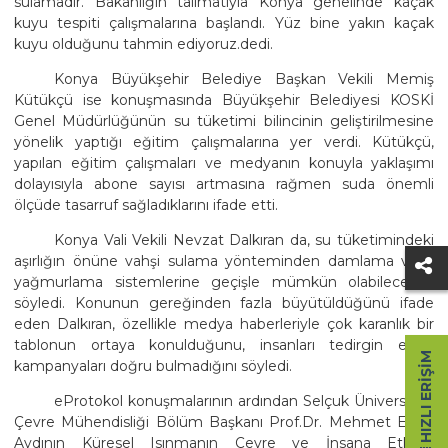
sulamadır. Bakanlığın talimatıyla Konya genelinde kaçak
kuyu tespiti çalışmalarına başlandı. Yüz bine yakın kaçak
kuyu olduğunu tahmin ediyoruz.dedi.
Konya Büyükşehir Belediye Başkan Vekili Memiş
Kütükçü ise konuşmasında Büyükşehir Belediyesi KOSKİ
Genel Müdürlüğünün su tüketimi bilincinin geliştirilmesine
yönelik yaptığı eğitim çalışmalarına yer verdi. Kütükçü,
yapılan eğitim çalışmaları ve medyanın konuyla yaklaşımı
dolayısıyla abone sayısı artmasına rağmen suda önemli
ölçüde tasarruf sağladıklarını ifade etti.
Konya Vali Vekili Nevzat Dalkıran da, su tüketimindeki
aşırlığın önüne vahşi sulama yönteminden damlama veya
yağmurlama sistemlerine geçişle mümkün olabileceğini
söyledi. Konunun gereğinden fazla büyütüldüğünü ifade
eden Dalkıran, özellikle medya haberleriyle çok karanlık bir
tablonun ortaya konulduğunu, insanları tedirgin eden
HIZLI ERIŞIM
kampanyaları doğru bulmadığını söyledi.
eProtokol konuşmalarının ardından Selçuk Üniversitesi
Çevre Mühendisliği Bölüm Başkanı Prof.Dr. Mehmet Emin
Aydının Küresel Isınmanın Çevre ve İnsana Etkileri