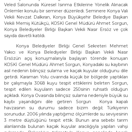
Veled Salonunda Küresel Isınma Etkilerine Yönelik Alınacak
Önlemler konulu bir seminer düzenledi. Seminere Konya Vali
Vekili Nevzat Dalkıran, Konya Büyükşehir Belediye Başkan
Vekili Memiş Kütükçü, KOSKİ Genel Müdürü Ahmet Sorgun,
Konya Belediyeler Birliği Başkan Vekili Nasır Ersöz ve çok
sayıda davetli katıldı.
Konya Belediyeler Birliği Genel Sekreteri Mehmet
Yakıcı ve Konya Belediyeler Birliği Başkan Vekili Nasır
Ersözün açış konuşmalarıyla başlayan törende konuşan
KOSKİ Genel Müdürü Ahmet Sorgun, Konyadaki su kaybının
asıl nedenin bilinçsiz sulama ve kaçak kuyular olduğunu dile
getirdi. Karaman Yolu civarında küçük bir bölgede yaptıkları
bir çalışmayla 3068 kuyu tespit ettiklerini belirten Sorgun,
tespit edilen kuyuların sadece 250sinin ruhsatlı olduğun
açıkladı. Konya Ovasında bilinçsiz sulama nedeniyle büyük su
kaybı yaşandığını dile getiren Sorgun  Konya kapalı
havzasının su durumu sadece bizim değil; Türkiyenin
sorunudur. 2006 yılında yaptığımız ölçümlerde su seviyesinin
3 metre düştüğünü tespit ettik. Bunun ana sebebi tarım
alanlarında bulunan kaçak kuyular aracılığıyla yapılan vahşi