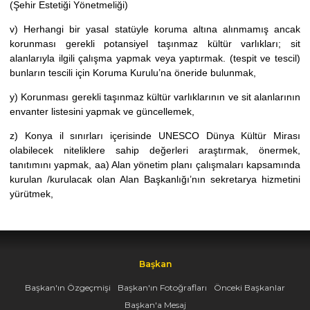
(Şehir Estetiği Yönetmeliği)
v) Herhangi bir yasal statüyle koruma altına alınmamış ancak
korunması gerekli potansiyel taşınmaz kültür varlıkları; sit
alanlarıyla ilgili çalışma yapmak veya yaptırmak. (tespit ve tescil)
bunların tescili için Koruma Kurulu’na öneride bulunmak,
y) Korunması gerekli taşınmaz kültür varlıklarının ve sit alanlarının
envanter listesini yapmak ve güncellemek,
z) Konya il sınırları içerisinde UNESCO Dünya Kültür Mirası
olabilecek niteliklere sahip değerleri araştırmak, önermek,
tanıtımını yapmak, aa) Alan yönetim planı çalışmaları kapsamında
kurulan /kurulacak olan Alan Başkanlığı’nın sekretarya hizmetini
yürütmek,
Başkan
Başkan'ın Özgeçmişi
Başkan'ın Fotoğrafları
Önceki Başkanlar
Başkan'a Mesaj