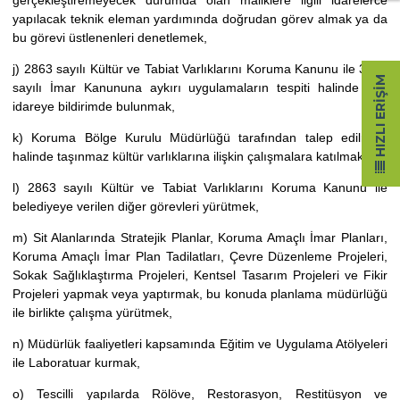
yapılacak teknik eleman yardımında doğrudan görev almak ya da
bu görevi üstlenenleri denetlemek,
j) 2863 sayılı Kültür ve Tabiat Varlıklarını Koruma Kanunu ile 3194
HIZLI ERIŞIM
sayılı İmar Kanununa aykırı uygulamaların tespiti halinde ilgili
idareye bildirimde bulunmak,
k) Koruma Bölge Kurulu Müdürlüğü tarafından talep edilmesi
halinde taşınmaz kültür varlıklarına ilişkin çalışmalara katılmak,
l) 2863 sayılı Kültür ve Tabiat Varlıklarını Koruma Kanunu ile
belediyeye verilen diğer görevleri yürütmek,
m) Sit Alanlarında Stratejik Planlar, Koruma Amaçlı İmar Planları,
Koruma Amaçlı İmar Plan Tadilatları, Çevre Düzenleme Projeleri,
Sokak Sağlıklaştırma Projeleri, Kentsel Tasarım Projeleri ve Fikir
Projeleri yapmak veya yaptırmak, bu konuda planlama müdürlüğü
ile birlikte çalışma yürütmek,
n) Müdürlük faaliyetleri kapsamında Eğitim ve Uygulama Atölyeleri
ile Laboratuar kurmak,
o) Tescilli yapılarda Rölöve, Restorasyon, Restitüsyon ve