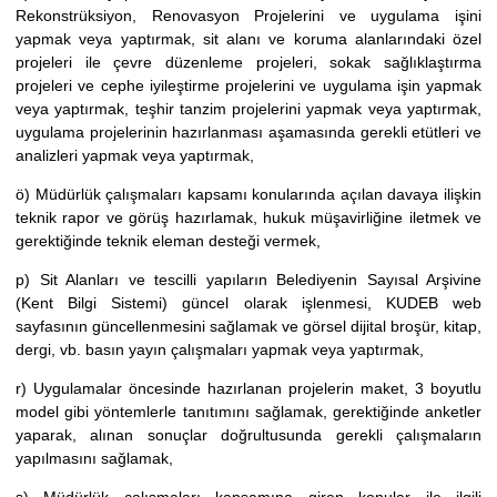
Rekonstrüksiyon, Renovasyon Projelerini ve uygulama işini
yapmak veya yaptırmak, sit alanı ve koruma alanlarındaki özel
projeleri ile çevre düzenleme projeleri, sokak sağlıklaştırma
projeleri ve cephe iyileştirme projelerini ve uygulama işin yapmak
veya yaptırmak, teşhir tanzim projelerini yapmak veya yaptırmak,
uygulama projelerinin hazırlanması aşamasında gerekli etütleri ve
analizleri yapmak veya yaptırmak,
ö) Müdürlük çalışmaları kapsamı konularında açılan davaya ilişkin
teknik rapor ve görüş hazırlamak, hukuk müşavirliğine iletmek ve
gerektiğinde teknik eleman desteği vermek,
p) Sit Alanları ve tescilli yapıların Belediyenin Sayısal Arşivine
(Kent Bilgi Sistemi) güncel olarak işlenmesi, KUDEB web
sayfasının güncellenmesini sağlamak ve görsel dijital broşür, kitap,
dergi, vb. basın yayın çalışmaları yapmak veya yaptırmak,
r) Uygulamalar öncesinde hazırlanan projelerin maket, 3 boyutlu
model gibi yöntemlerle tanıtımını sağlamak, gerektiğinde anketler
yaparak, alınan sonuçlar doğrultusunda gerekli çalışmaların
yapılmasını sağlamak,
s) Müdürlük çalışmaları kapsamına giren konular ile ilgili