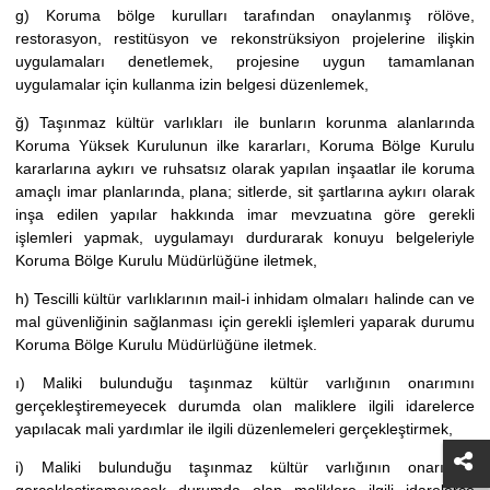
g) Koruma bölge kurulları tarafından onaylanmış rölöve,
restorasyon, restitüsyon ve rekonstrüksiyon projelerine ilişkin
uygulamaları denetlemek, projesine uygun tamamlanan
uygulamalar için kullanma izin belgesi düzenlemek,
ğ) Taşınmaz kültür varlıkları ile bunların korunma alanlarında
Koruma Yüksek Kurulunun ilke kararları, Koruma Bölge Kurulu
kararlarına aykırı ve ruhsatsız olarak yapılan inşaatlar ile koruma
amaçlı imar planlarında, plana; sitlerde, sit şartlarına aykırı olarak
inşa edilen yapılar hakkında imar mevzuatına göre gerekli
işlemleri yapmak, uygulamayı durdurarak konuyu belgeleriyle
Koruma Bölge Kurulu Müdürlüğüne iletmek,
h) Tescilli kültür varlıklarının mail-i inhidam olmaları halinde can ve
mal güvenliğinin sağlanması için gerekli işlemleri yaparak durumu
Koruma Bölge Kurulu Müdürlüğüne iletmek.
ı) Maliki bulunduğu taşınmaz kültür varlığının onarımını
gerçekleştiremeyecek durumda olan maliklere ilgili idarelerce
yapılacak mali yardımlar ile ilgili düzenlemeleri gerçekleştirmek,
i) Maliki bulunduğu taşınmaz kültür varlığının onarımını
gerçekleştiremeyecek durumda olan maliklere ilgili idarelerce