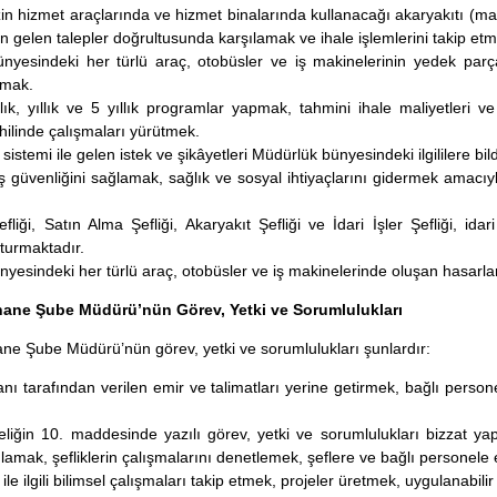
in hizmet araçlarında ve hizmet binalarında kullanacağı akaryakıtı (ma
en gelen talepler doğrultusunda karşılamak ve ihale işlemlerini takip et
ünyesindeki her türlü araç, otobüsler ve iş makinelerinin yedek pa
pmak.
ık, yıllık ve 5 yıllık programlar yapmak, tahmini ihale maliyetleri v
ilinde çalışmaları yürütmek.
istemi ile gelen istek ve şikâyetleri Müdürlük bünyesindeki ilgililere bil
iş güvenliğini sağlamak, sağlık ve sosyal ihtiyaçlarını gidermek amacı
efliği, Satın Alma Şefliği, Akaryakıt Şefliği ve İdari İşler Şefliği,
şturmaktadır.
nyesindeki her türlü araç, otobüsler ve iş makinelerinde oluşan hasarlar
hane Şube Müdürü’nün Görev, Yetki ve Sorumlulukları
ne Şube Müdürü’nün görev, yetki ve sorumlulukları şunlardır:
nı tarafından verilen emir ve talimatları yerine getirmek, bağlı personel
iğin 10. maddesinde yazılı görev, yetki ve sorumlulukları bizzat yapm
lamak, şefliklerin çalışmalarını denetlemek, şeflere ve bağlı personele
ile ilgili bilimsel çalışmaları takip etmek, projeler üretmek, uygulanabil