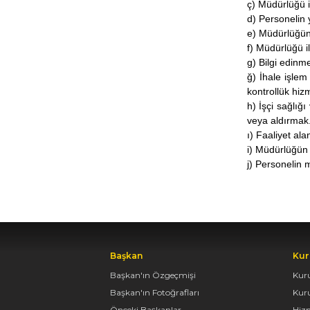
ç) Müdürlüğü i
d) Personelin 
e) Müdürlüğün 
f) Müdürlüğü il
g) Bilgi edinm
ğ) İhale işlem
kontrollük hiz
h) İşçi sağlığ
veya aldırmak
ı) Faaliyet al
i) Müdürlüğün 
j) Personelin 
Başkan
Kur
Başkan'ın Özgeçmişi
Kur
Başkan'ın Fotoğrafları
Kur
Önceki Başkanlar
Hiz