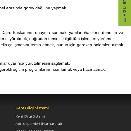
HIZLI ERIŞIM
onel arasında görev dağılımı yapmak.
k, Daire Başkanının onayına sunmak, yapılan ihalelerin denetim ve
erini yürütmek, doğrudan temin ile ilgili tüm işlemleri yürütmek.
onelin çalışmasını temin etmek, bunun için gereken önlemleri almak
mlar uyarınca yürütülmesini sağlamak.
 gerekli eğitim programlarını hazırlamak veya hazırlatmak.
Kent Bilgi Sistemi
Kent Bilgi Sistemi
Adres İşlemleri (Numarataj)
İmar Planlama Portalı