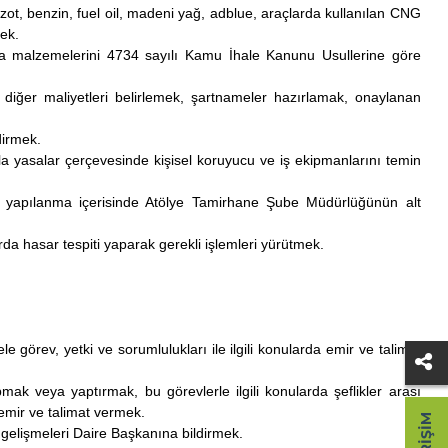
zot, benzin, fuel oil, madeni yağ, adblue, araçlarda kullanılan CNG
mek.
rça malzemelerini 4734 sayılı Kamu İhale Kanunu Usullerine göre
e diğer maliyetleri belirlemek, şartnameler hazırlamak, onaylanan
dirmek.
yla yasalar çerçevesinde kişisel koruyucu ve iş ekipmanlarını temin
 idari yapılanma içerisinde Atölye Tamirhane Şube Müdürlüğünün alt
da hasar tespiti yaparak gerekli işlemleri yürütmek.
e görev, yetki ve sorumlulukları ile ilgili konularda emir ve talimat
ak veya yaptırmak, bu görevlerle ilgili konularda şeflikler arası
 emir ve talimat vermek.
ir gelişmeleri Daire Başkanına bildirmek.