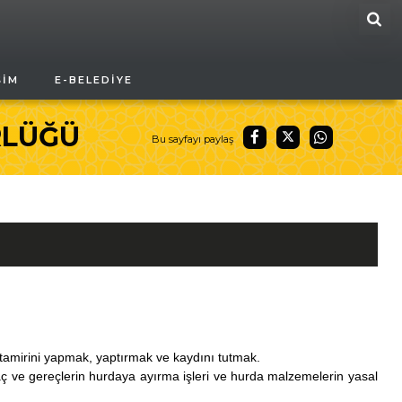
ARA
ŞIM
E-BELEDIYE
RLÜĞÜ
Bu sayfayı paylaş
 tamirini yapmak, yaptırmak ve kaydını tutmak.
ç ve gereçlerin hurdaya ayırma işleri ve hurda malzemelerin yasal