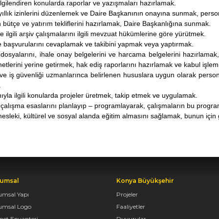
lgilendiren konularda raporlar ve yazışmaları hazırlamak.
yıllık izinlerini düzenlemek ve Daire Başkanının onayına sunmak, pers
bütçe ve yatırım tekliflerini hazırlamak, Daire Başkanlığına sunmak.
e ilgili arşiv çalışmalarını ilgili mevzuat hükümlerine göre yürütmek.
e başvurularını cevaplamak ve takibini yapmak veya yaptırmak.
 dosyalarını, ihale onay belgelerini ve harcama belgelerini hazırlama
metlerini yerine getirmek, hak ediş raporlarını hazırlamak ve kabul işleml
ı ve iş güvenliği uzmanlarınca belirlenen hususlara uygun olarak pers
.
anıyla ilgili konularda projeler üretmek, takip etmek ve uygulamak.
çalışma esaslarını planlayıp – programlayarak, çalışmaların bu progra
mesleki, kültürel ve sosyal alanda eğitim almasını sağlamak, bunun için
umsal
Konya Büyükşehir
umsal Yapı
Projeler
umsal Logo
Faaliyetler
met Envanteri
Duyurular