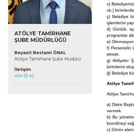
c) Belediyemiz
vb.) birimlerd
ç) Belediye b
işlemlerini ya
d) Günlük, ayl
ATÖLYE TAMİRHANE
programlar dâh
ŞUBE MÜDÜRLÜĞÜ
e) Otomasyon s
f) Personelin 
Beyazit Bestami ÖNAL
etmek.
Atölye Tamirhane Şube Müdürü
g) Atölyeler Ş
birimlerini olu
İletişim
ğ) Belediye bü
444 55 42
Atölye Tamir
Atölye Tamirha
a) Daire Başka
vermek.
b) Bu yönetmel
koordineyi sağ
c) Görev alanı 