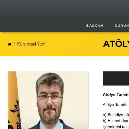
BAŞKAN
KURU
ATÖL
Kurumsal Yapı
Atölye Tamir
Atölye Tamirha
a) Belediye bü
b) Hizmet dış
işlemlerini tak