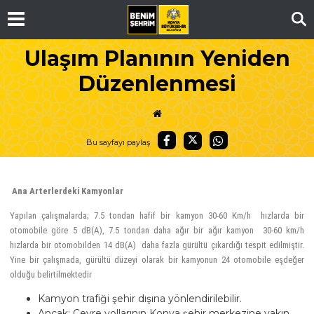
Ar
Ulaşım Planının Yeniden
Düzenlenmesi
Bu sayfayı paylaş
Ana Arterlerdeki Kamyonlar
Yapılan çalışmalarda; 7.5 tondan hafif bir kamyon 30-60 Km/h hızlarda bir
otomobile göre 5 dB(A), 7.5 tondan daha ağır bir ağır kamyon 30-60 km/h
hızlarda bir otomobilden 14 dB(A) daha fazla gürültü çıkardığı tespit edilmiştir.
Yine bir çalışmada, gürültü düzeyi olarak bir kamyonun 24 otomobile eşdeğer
olduğu belirtilmektedir
Kamyon trafiği şehir dışına yönlendirilebilir.
Ancak; Çevre yollarının Konya şehir merkezine yakın