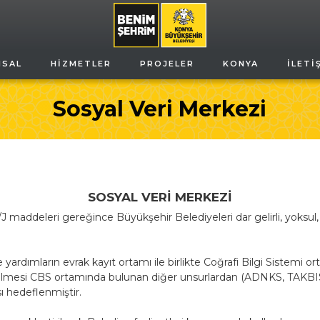
MSAL
HIZMETLER
PROJELER
KONYA
İLETI
Sosyal Veri Merkezi
SOSYAL VERİ MERKEZİ
ddeleri gereğince Büyükşehir Belediyeleri dar gelirli, yoksul, 
mların evrak kayıt ortamı ile birlikte Coğrafi Bilgi Sistemi or
t edilmesi CBS ortamında bulunan diğer unsurlardan (ADNKS, TAKB
sı hedeflenmiştir.