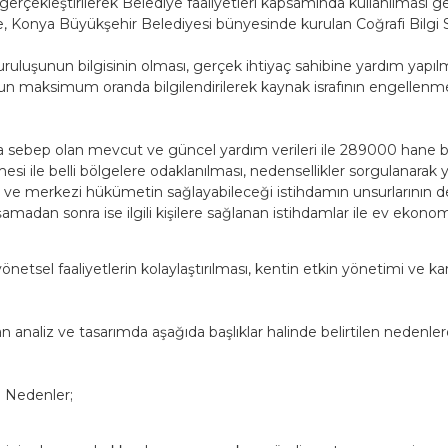
çekleştirilerek Belediye faaliyetleri kapsamında kullanılması gerç
 Konya Büyükşehir Belediyesi bünyesinde kurulan Coğrafi Bilgi Si
şunun bilgisinin olması, gerçek ihtiyaç sahibine yardım yapılmas
mun maksimum oranda bilgilendirilerek kaynak israfının engellenme
bep olan mevcut ve güncel yardım verileri ile 289000 hane bireb
mesi ile belli bölgelere odaklanılması, nedensellikler sorgulanar
e ve merkezi hükümetin sağlayabileceği istihdamın unsurlarının de
amadan sonra ise ilgili kişilere sağlanan istihdamlar ile ev ekono
netsel faaliyetlerin kolaylaştırılması, kentin etkin yönetimi ve k
analiz ve tasarımda aşağıda başlıklar halinde belirtilen nedenlerd
n Nedenler;