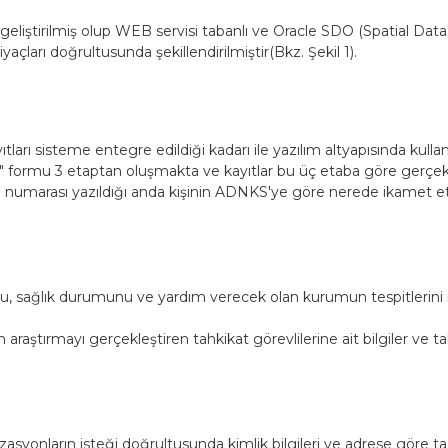
liştirilmiş olup WEB servisi tabanlı ve Oracle SDO (Spatial Data 
yaçları doğrultusunda şekillendirilmiştir(Bkz. Şekil 1).
 sisteme entegre edildiği kadarı ile yazılım altyapısında kullanıl
formu 3 etaptan oluşmakta ve kayıtlar bu üç etaba göre gerçekleşmek
C. numarası yazıldığı anda kişinin ADNKS'ye göre nerede ikamet ett
sağlık durumunu ve yardım verecek olan kurumun tespitlerini iç
ştırmayı gerçekleştiren tahkikat görevlilerine ait bilgiler ve tah
ların isteği doğrultusunda kimlik bilgileri ve adrese göre tasar