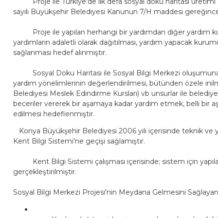
Proje ile Türkiye'de ilk defa sosyal doku haritası üretimi ger
sayılı Büyükşehir Belediyesi Kanunun 7/H maddesi gereğince,
Proje ile yapılan herhangi bir yardımdan diğer yardım kurulu
yardımların adaletli olarak dağıtılması, yardım yapacak kuru
sağlanması hedef alınmıştır.
Sosyal Doku Haritası ile Sosyal Bilgi Merkezi oluşumuna se
yardım yönelimlerinin değerlendirilmesi, bütünden özele inil
Belediyesi Meslek Edindirme Kursları) vb unsurlar ile belediy
beceriler vererek bir aşamaya kadar yardım etmek, belli bir aş
edilmesi hedeflenmiştir.
Konya Büyükşehir Belediyesi 2006 yılı içerisinde teknik ve yö
Kent Bilgi Sistemi'ne geçişi sağlamıştır.
Kent Bilgi Sistemi çalışması içerisinde; sistem için yapılan 
gerçekleştirilmiştir.
Sosyal Bilgi Merkezi Projesi'nin Meydana Gelmesini Sağlaya