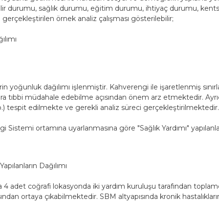
ır; gelir durumu, sağlık durumu, eğitim durumu, ihtiyaç durumu, 
erçekleştirilen örnek analiz çalışması gösterilebilir;
ğılımı
n yoğunluk dağılımı işlenmiştir. Kahverengi ile işaretlenmiş sınır
ra tıbbi müdahale edebilme açısından önem arz etmektedir. Ayrıca
b.) tespit edilmekte ve gerekli analiz süreci gerçekleştirilmektedir
ilgi Sistemi ortamına uyarlanmasına göre "Sağlık Yardımı" yapılanla
Yapılanların Dağılımı
adet coğrafi lokasyonda iki yardım kuruluşu tarafından toplamda
sından ortaya çıkabilmektedir. SBM altyapısında kronik hastalıkları