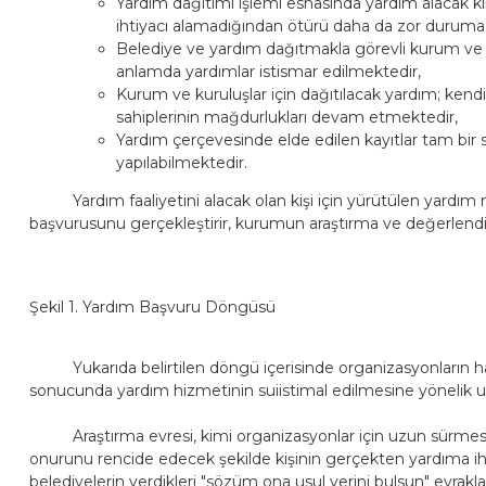
Yardım dağıtımı işlemi esnasında yardım alacak k
ihtiyacı alamadığından ötürü daha da zor durum
Belediye ve yardım dağıtmakla görevli kurum ve kur
anlamda yardımlar istismar edilmektedir,
Kurum ve kuruluşlar için dağıtılacak yardım; kend
sahiplerinin mağdurlukları devam etmektedir,
Yardım çerçevesinde elde edilen kayıtlar tam bir 
yapılabilmektedir.
Yardım faaliyetini alacak olan kişi için yürütülen yardım meka
başvurusunu gerçekleştirir, kurumun araştırma ve değerlendir
Şekil 1. Yardım Başvuru Döngüsü
Yukarıda belirtilen döngü içerisinde organizasyonların hang
sonucunda yardım hizmetinin suiistimal edilmesine yönelik u
Araştırma evresi, kimi organizasyonlar için uzun sürmesi y
onurunu rencide edecek şekilde kişinin gerçekten yardıma ih
belediyelerin verdikleri "sözüm ona usul yerini bulsun" evrakla