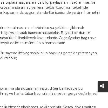
 toplanması, aralarında bilgi paylaşımının sağlanması ve
del kapsamında amaç verilerin tekbir kurumun tekelinde
iler kapsamında uygun standartlar içerisinde yardım hizmetini
erine kurulmasının sebebini ise şu şekilde açıklamak
bağımsız olarak barındırmaktadırlar. Böylesi bir durum
n rahatlıkla bilinebilecek kavramlardır. Coğrafyadan bağımsız
rsiz tespit edilmesi mümkün olmamaktadır.
r. Bu sayede ihtiyaç sahibi olup başvuru gerçekleştiremeyen
rtilebilir;
yapılanma olarak tasarlanmıştır, diğer bir ifadeyle bu
dilmiş ve harita tabanlı sunulan hizmetler gerçekleştirilmesi
elik hizmet planlaması şekillenmiştir. Sosyal doku haritası