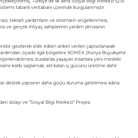
ekleştirilmiş, Türkiye'de ılk defa Sosyal Bilgi Merkezi 5216
stemi tabanlı veritabanı üzerinde kurgulanmıştır.
ı, tekrarlı yardımların ve istismarın engellenmesi,
si ve gerçek ihtiyaç sahiplerinin yardım almasının
ir gezilerek elde edilen anket verileri çaprazlanarak
ak yardımdan ziyade ilgili bölgelere KOMEK (Konya Büyükşehir
ğerlendirilmesi, buralarda yaşayan insanlara yeni mesleki
misine katkı sağlamak, atıl kalan iş gücünü üretime dahil
arar-destek yapısının daha güçlü duruma getirilmesi adına
en dolayı ve "Sosyal Bilgi Merkezi" Projesi