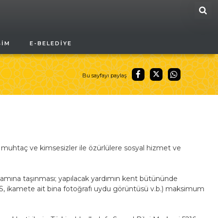
ARA
ŞIM
E-BELEDIYE
Bu sayfayı paylaş
muhtaç ve kimsesizler ile özürlülere sosyal hizmet ve
tamına taşınması; yapılacak yardımın kent bütününde
IS, ikamete ait bina fotoğrafı uydu görüntüsü v.b.) maksimum