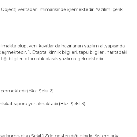
Object) veritabanı mimarisinde işlemektedir. Yazılım içerik
makta olup, yeni kayıtlar da hazırlanan yazılım altyapısında
tedir. 1. Etapta; kimlik bilgileri, tapu bilgileri, haritadaki
iği bilgileri otomatik olarak yazılıma gelmektedir.
ermektedir(Bkz. Şekil 2).
kikat raporu yer almaktadır(Bkz. Şekil 3).
lanmış olup Şekil 22'de gösterildiği gibidir. Sistem arka