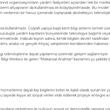
rganizasyonların yardım faaliyetleri açısından tek bir merkeze
stemi altyapısının da kullanılması ile kolaylaştırılmasıdır. Bu mo
verilerinin bir havuz içerisinde toplanarak destekleyici teknoloj
 kullanılmıştır. Coğrafi yapıya bağlı kent bilgi sistemi temeli üz
luşlar yardım kayıtlarını bünyelerinde teknolojiye bağımlı veya 
mektedir. Halbuki kişinin adresi, kimlik bilgileri devlet tarafında
ağılımı, analizi ve gerçek ihtiyaç sahiplerinin kendilerinden habe
lgi teknolojilerine dayalı yapılanma üzerinde gelişim sağlanmıştı
lgi Merkezi ile gelen "Mekansal Anahtar" kavramını şu şekilde beli
etlerine dayalı kişi bilgilerini birbiri ile ilişkili olarak sunan bir 
Bu sayede kişiye ait sosyal veriler elde edilerek projeye entegre e
meydana getirilmesi ile nüfusun sosyal ve demografik yapısına yön