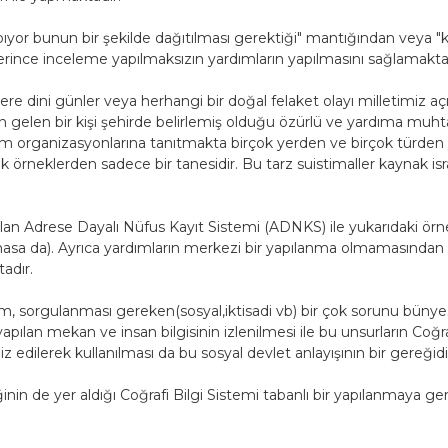
ıyor bunun bir şekilde dağıtılması gerektiği" mantığından veya "
rince inceleme yapılmaksızın yardımların yapılmasını sağlamakt
e dini günler veya herhangi bir doğal felaket olayı milletimiz aç
an gelen bir kişi şehirde belirlemiş olduğu özürlü ve yardıma muhta
ardım organizasyonlarına tanıtmakta birçok yerden ve birçok türd
 örneklerden sadece bir tanesidir. Bu tarz suistimaller kaynak isr
Adrese Dayalı Nüfus Kayıt Sistemi (ADNKS) ile yukarıdaki örneğ
masa da). Ayrıca yardımların merkezi bir yapılanma olmamasından
adır.
sorgulanması gereken(sosyal,iktisadi vb) bir çok sorunu bünyesi
ılan mekan ve insan bilgisinin izlenilmesi ile bu unsurların Coğraf
iz edilerek kullanılması da bu sosyal devlet anlayışının bir gereğidi
 yer aldığı Coğrafi Bilgi Sistemi tabanlı bir yapılanmaya ger