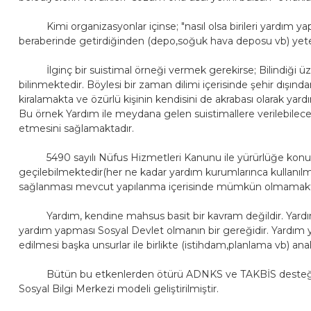
Kimi organizasyonlar içinse; "nasıl olsa birileri yardım yap
beraberinde getirdiğinden (depo,soğuk hava deposu vb) yete
İlginç bir suistimal örneği vermek gerekirse; Bilindiği üzer
bilinmektedir. Böylesi bir zaman dilimi içerisinde şehir dışınd
kiralamakta ve özürlü kişinin kendisini de akrabası olarak y
Bu örnek Yardım ile meydana gelen suistimallere verilebilecek
etmesini sağlamaktadır.
5490 sayılı Nüfus Hizmetleri Kanunu ile yürürlüğe konulan 
geçilebilmektedir(her ne kadar yardım kurumlarınca kullanıl
sağlanması mevcut yapılanma içerisinde mümkün olmamakt
Yardım, kendine mahsus basit bir kavram değildir. Yardım, 
yardım yapması Sosyal Devlet olmanın bir gereğidir. Yardım yap
edilmesi başka unsurlar ile birlikte (istihdam,planlama vb) anal
Bütün bu etkenlerden ötürü ADNKS ve TAKBİS desteğinin de
Sosyal Bilgi Merkezi modeli geliştirilmiştir.