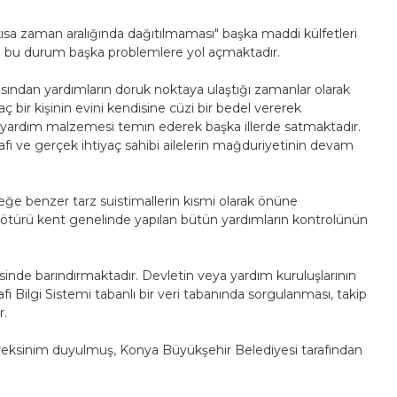
kısa zaman aralığında dağıtılmaması" başka maddi külfetleri
a bu durum başka problemlere yol açmaktadır.
ısından yardımların doruk noktaya ulaştığı zamanlar olarak
ç bir kişinin evini kendisine cüzi bir bedel vererek
en yardım malzemesi temin ederek başka illerde satmaktadır.
afı ve gerçek ihtiyaç sahibi ailelerin mağduriyetinin devam
e benzer tarz suistimallerin kısmi olarak önüne
 ötürü kent genelinde yapılan bütün yardımların kontrolünün
nde barındırmaktadır. Devletin veya yardım kuruluşlarının
i Bilgi Sistemi tabanlı bir veri tabanında sorgulanması, takip
r.
eksinim duyulmuş, Konya Büyükşehir Belediyesi tarafından