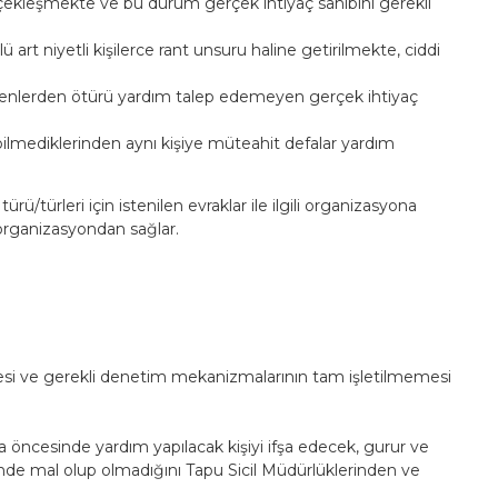
rçekleşmekte ve bu durum gerçek ihtiyaç sahibini gerekli
rt niyetli kişilerce rant unsuru haline getirilmekte, ciddi
i nedenlerden ötürü yardım talep edemeyen gerçek ihtiyaç
bilmediklerinden aynı kişiye müteahit defalar yardım
türleri için istenilen evraklar ile ilgili organizasyona
 organizasyondan sağlar.
mesi ve gerekli denetim mekanizmalarının tam işletilmemesi
öncesinde yardım yapılacak kişiyi ifşa edecek, gurur ve
nde mal olup olmadığını Tapu Sicil Müdürlüklerinden ve