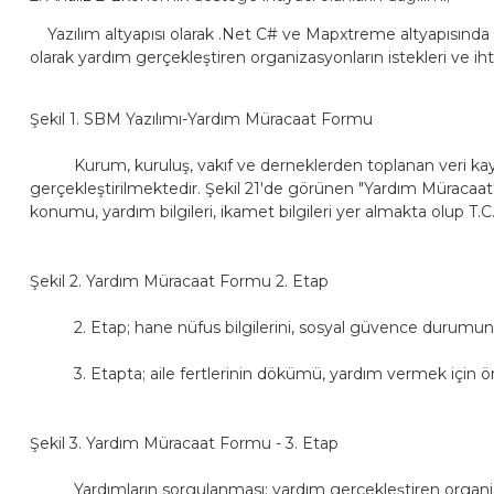
Yazılım altyapısı olarak .Net C# ve Mapxtreme altyapısında ge
olarak yardım gerçekleştiren organizasyonların istekleri ve ihti
Şekil 1. SBM Yazılımı-Yardım Müracaat Formu
Kurum, kuruluş, vakıf ve derneklerden toplanan veri kayıtları
gerçekleştirilmektedir. Şekil 21'de görünen "Yardım Müracaat" 
konumu, yardım bilgileri, ikamet bilgileri yer almakta olup T.
Şekil 2. Yardım Müracaat Formu 2. Etap
2. Etap; hane nüfus bilgilerini, sosyal güvence durumunu, 
3. Etapta; aile fertlerinin dökümü, yardım vermek için ön ara
Şekil 3. Yardım Müracaat Formu - 3. Etap
Yardımların sorgulanması; yardım gerçekleştiren organizasyon