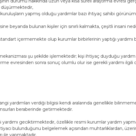
işinin durumu hakkında uzun veya kısa süreli araştırma evresi ge
a düşürmektedir,
uluşların yapmış olduğu yardımlar bazı ihtiyaç sahibi görünümlü a
isine beyanda bulunan kişiler için sınırlı kalmakta, çeşitli insan
standart içermemekte olup kurumlar birbirlerinin yaptığı yardımı 
nizması şu şekilde işlemektedir; kişi ihtiyaç duyduğu yardım türü/
me evresinden sonra sonuç olumlu olur ise gerekli yardımı ilgili
i yardımları verdiği bilgisi kendi aralarında genellikle bilinme
nsurları beraberinde getirmektedir.
ardımı geciktirmektedir, özellikle resmi kurumlar yardım yapma 
tiyacı bulunduğunu belgelemek açısından muhtarlıklardan, üzeri
rı ile yapmaktadır.