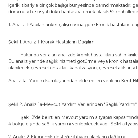
içerik itibariyle bir çok başlığı bünyesinde barındırmaktad
durumu v.b. sosyal doku haritasına örnek olarak 52 mahallede g
1. Analiz 1-Yapılan anket çalışmasına göre kronik hastaların da
Şekil 1. Analiz 1-Kronik Hastaların Dağılımı
Yukarıda yer alan analizde kronik hastalıklara sahip kişileri
Bu analiz yerinde sağlık hizmeti götürme veya kronik hastala
olabilecek çevresel unsurlar (kanalizasyon, çevresel atıklar, v.
Analiz 1a- Yardım kuruluşlarından elde edilen verilerin Kent B
Şekil 2. Analiz 1a-Mevcut Yardım Verilerinden "Sağlık Yardımı" 
Şekil 2'de belirtilen Mevcut yardım altyapısı kapsamında 4 
4 bölge dışında sağlık yardımı verilebilecek yapı; SBM altyapı
2. Analiz 2-Ekonomik desteğe ihtiyacı olanların dağılımı;