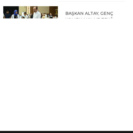
BAŞKAN ALTAY, GENÇ
KOMEK AKIL VE ZEKÂ
OYUNLARI’NIN FİNAL
TURUNDA
ÖĞRENCİLERİN
HEYECANINI PAYLAŞTI
06.08.2026 15:06
BAŞKAN ALTAY, KEÇİLİ
KANALI ISLAH
ÇALIŞMASI VE MURAT
KURUM CADDESİ’NDE
İNCELEMELERDE
BULUNDU
06.08.2026 12:46