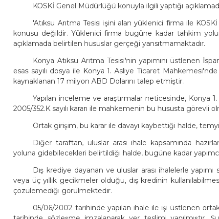
KOSKİ Genel Müdürlüğü konuyla ilgili yaptığı açıklamada
'Atıksu Arıtma Tesisi işini alan yüklenici firma ile K
konusu değildir. Yüklenici firma bugüne kadar tahkim yol
açıklamada belirtilen hususlar gerçeği yansıtmamaktadır.
Konya Atıksu Arıtma Tesisi'nin yapımını üstlenen İspa
esas sayılı dosya ile Konya 1. Asliye Ticaret Mahkemesi'nd
kaynaklanan 17 milyon ABD Dolarını talep etmiştir.
Yapılan inceleme ve araştırmalar neticesinde, Konya 1
2005/352.K sayılı kararı ile mahkemenin bu hususta görevli 
Ortak girişim, bu karar ile davayı kaybettiği halde, tem
Diğer taraftan, uluslar arası ihale kapsamında hazırl
yoluna gidebilecekleri belirtildiği halde, bugüne kadar yapımcı
Dış krediye dayanan ve uluslar arası ihalelerle yapımı
veya üç yıllık gecikmeler olduğu, dış kredinin kullanılabilmes
çözülemediği görülmektedir.
05/06/2002 tarihinde yapılan ihale ile işi üstlenen o
tarihinde sözleşme imzalanarak yer teslimi yapılmıştır. Şu