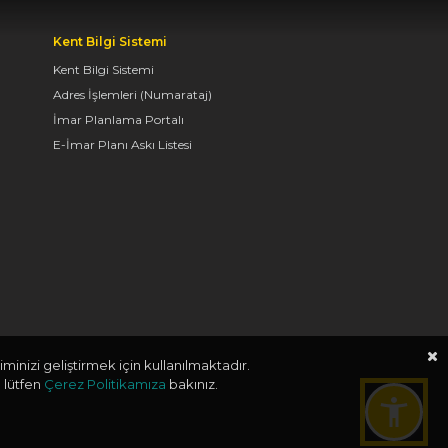
TAŞ BİNA’DA “KONYA
Kent Bilgi Sistemi
BİSİKLET FESTİVALİ”
Kent Bilgi Sistemi
TEMALI VİDEO MAPPİNG
VE DRONE GÖSTERİSİ
Adres İşlemleri (Numarataj)
YAPILDI
İmar Planlama Portalı
E-İmar Planı Askı Listesi
06.08.2026 09:43
BAŞKAN ALTAY: “GELİN,
SADECE MİDELERE
DEĞİL, RUHLARA DA
HİTAP EDEN KONYA’DA,
LEZZETİN
BAŞKENTİNDE
BULUŞALIM”
minizi geliştirmek için kullanılmaktadır.
 lütfen
Çerez Politikamıza
bakınız.
06.08.2026 09:26