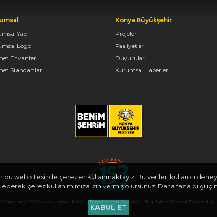
umsal
Konya Büyükşehir
umsal Yapı
Projeler
umsal Logo
Faaliyetler
met Envanteri
Duyurular
et Standartları
Kurumsal Haberler
in bu web sitesinde çerezler kullanmaktayız. Bu veriler, kullanıcı deneyi
derek çerez kullanımımıza izin vermiş olursunuz. Daha fazla bilgi için
Copyright 2026, www.konya.bel.tr - Tüm Hakları Saklıdır - Bilgi İşlem Dairesi Başkanlığı
KABUL ET