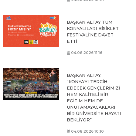
BAŞKAN ALTAY TÜM
KONYALILARI BİSİKLET
FESTİVALİ’NE DAVET
ETTİ
04.08.2026 11:16
BAŞKAN ALTAY:
“KONYA'YI TERCİH
EDECEK GENÇLERİMİZİ
HEM KALİTELİ BİR
EĞİTİM HEM DE
UNUTAMAYACAKLARI
BİR ÜNİVERSİTE HAYATI
BEKLİYOR”
04.08.2026 10:10