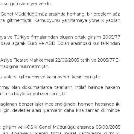
 şu görüşlere yer verdi :
OSKİ Genel Müdürlüğümüz arasında herhangi bir problem söz
una gitmemiştir. Kamuoyunu yanıltamaya yönelik yapılan
nya ve Türkiye firmalarından oluşan ortak girişim 2005/77
e dava açarak Euro ve ABD Doları arasındaki kur farkından
. Asliye Ticaret Mahkemesi 22/06/2005 tarih ve 2005/77.E-
olmadığına hükmetmiştir.
yiz yoluna gitmemiş ve karar aynen kesinleşmiştir.
anmış olan dokümanlarda tarafların ihtilaf halinde hakem
 firma böyle bir yol izlememiştir.
 sağlanan benzer işler incelendiğinde, hemen hepsinde iki
i için, devletler arası işlemlerin daha kısa zaman diliminde
rtak girişim ve KOSKİ Genel Müdürlüğü arasında 05/08/2005
 an itibariyle yüklenici firma inşaat şantiyesini kurmuş,