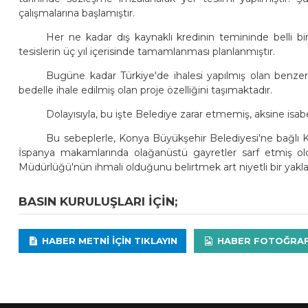
çalışmalarına başlamıştır.
Her ne kadar dış kaynaklı kredinin temininde belli bir
tesislerin üç yıl içerisinde tamamlanması planlanmıştır.
Bugüne kadar Türkiye'de ihalesi yapılmış olan benzer
bedelle ihale edilmiş olan proje özelliğini taşımaktadır.
Dolayısıyla, bu işte Belediye zarar etmemiş, aksine isabet
Bu sebeplerle, Konya Büyükşehir Belediyesi'ne bağlı KO
İspanya makamlarında olağanüstü gayretler sarf etmiş o
Müdürlüğü'nün ihmali olduğunu belirtmek art niyetli bir yakla
BASIN KURULUŞLARI IÇIN;
HABER METNI IÇIN TIKLAYIN
HABER FOTOĞRAFLA