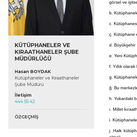
görsel ve işit
b. Kütüphanele
c. Kütüphanesi
ç. Kütüphane e
KÜTÜPHANELER VE
d. Büyükşehir 
KIRAATHANELER ŞUBE
e. Yeni Kütüph
MÜDÜRLÜĞÜ
f. Yıllık olara
Hasan BOYDAK
g. Kütüphanele
Kütüphaneler ve Kıraathaneler
Şube Müdürü
ğ. Bu merkezle
İletişim
h. Yukardaki b
444 55 42
ı. Millet kıra
ÖZGEÇMIŞ
i. Kütüphanele
j. Halk kütüph
almak.