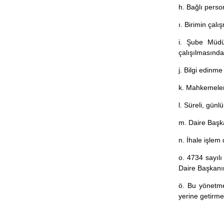
h. Bağlı perso
ı. Birimin ça
i. Şube Müdür
çalışılmasınd
j. Bilgi edinm
k. Mahkemelerd
l. Süreli, günl
m. Daire Başka
n. İhale işlem
o. 4734 sayıl
Daire Başkanı
ö. Bu yönetme
yerine getirme