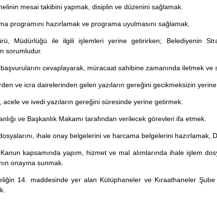
nelinin mesai takibini yapmak, disiplin ve düzenini sağlamak.
lışma programını hazırlamak ve programa uyulmasını sağlamak.
ü, Müdürlüğü ile ilgili işlemleri yerine getirirken; Belediyenin St
an sorumludur.
e başvurularını cevaplayarak, müracaat sahibine zamanında iletmek ve 
en ve icra dairelerinden gelen yazıların gereğini gecikmeksizin yerin
ü, acele ve ivedi yazıların gereğini süresinde yerine getirmek.
nlığı ve Başkanlık Makamı tarafından verilecek görevleri ifa etmek.
 dosyalarını, ihale onay belgelerini ve harcama belgelerini hazırlamak
ı Kanun kapsamında yapım, hizmet ve mal alımlarında ihale işlem dosya
nın onayına sunmak.
liğin 14. maddesinde yer alan Kütüphaneler ve Kıraathaneler Şube 
k.