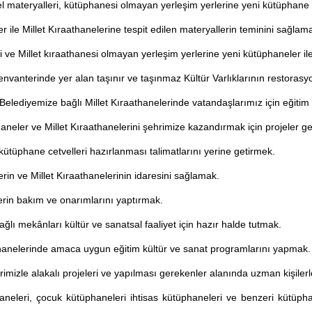
sel materyalleri, kütüphanesi olmayan yerleşim yerlerine yeni kütüphane
r ile Millet Kıraathanelerine tespit edilen materyallerin teminini sağlam
 ve Millet kıraathanesi olmayan yerleşim yerlerine yeni kütüphaneler il
nvanterinde yer alan taşınır ve taşınmaz Kültür Varlıklarının restoras
Belediyemize bağlı Millet Kıraathanelerinde vatandaşlarımız için eğiti
aneler ve Millet Kıraathanelerini şehrimize kazandırmak için projeler ge
k kütüphane cetvelleri hazırlanması talimatlarını yerine getirmek.
rin ve Millet Kıraathanelerinin idaresini sağlamak.
rin bakım ve onarımlarını yaptırmak.
ağlı mekânları kültür ve sanatsal faaliyet için hazır halde tutmak.
athanelerinde amaca uygun eğitim kültür ve sanat programlarını yapmak.
rimizle alakalı projeleri ve yapılması gerekenler alanında uzman kişilerl
aneleri, çocuk kütüphaneleri ihtisas kütüphaneleri ve benzeri kütüphan