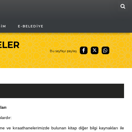
ARA
ŞIM
E-BELEDIYE
ELER
Bu sayfayı paylaş
ları
lardır:
ne ve kıraathanelerimizde bulunan kitap diğer bilgi kaynakları ile