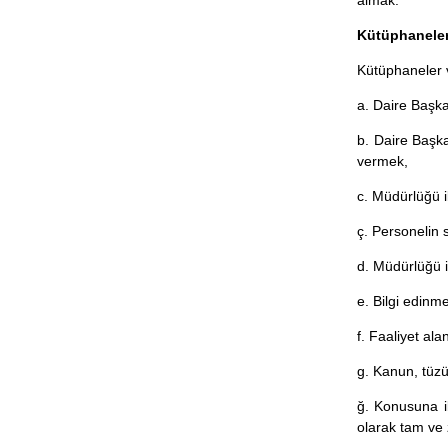
Kütüphaneler
Kütüphaneler v
a. Daire Başka
b. Daire Başka
vermek,
c. Müdürlüğü i
ç. Personelin 
d. Müdürlüğü il
e. Bilgi edinm
f. Faaliyet al
g. Kanun, tüzü
ğ. Konusuna i
olarak tam ve