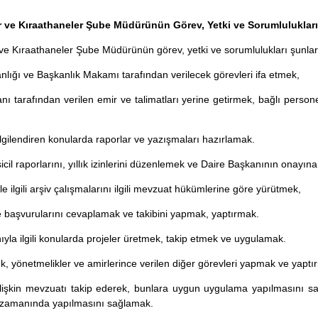
 ve Kıraathaneler Şube Müdürünün Görev, Yetki ve Sorumlulukları
e Kıraathaneler Şube Müdürünün görev, yetki ve sorumlulukları şunlar
nlığı ve Başkanlık Makamı tarafından verilecek görevleri ifa etmek,
nı tarafından verilen emir ve talimatları yerine getirmek, bağlı personel
lgilendiren konularda raporlar ve yazışmaları hazırlamak.
sicil raporlarını, yıllık izinlerini düzenlemek ve Daire Başkanının ona
e ilgili arşiv çalışmalarını ilgili mevzuat hükümlerine göre yürütmek,
e başvurularını cevaplamak ve takibini yapmak, yaptırmak.
anıyla ilgili konularda projeler üretmek, takip etmek ve uygulamak.
k, yönetmelikler ve amirlerince verilen diğer görevleri yapmak ve yaptı
lişkin mevzuatı takip ederek, bunlara uygun uygulama yapılmasını s
 zamanında yapılmasını sağlamak.