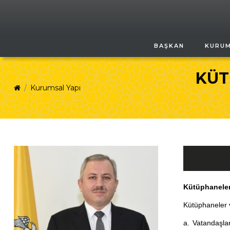
BAŞKAN
KURU
KÜT
Kurumsal Yapı
Kütüphaneler
Kütüphaneler v
a. Vatandaşlar