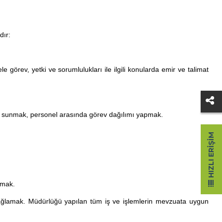
dır:
e görev, yetki ve sorumlulukları ile ilgili konularda emir ve talimat
yına sunmak, personel arasında görev dağılımı yapmak.
HIZLI ERIŞIM
rmak.
ağlamak. Müdürlüğü yapılan tüm iş ve işlemlerin mevzuata uygun