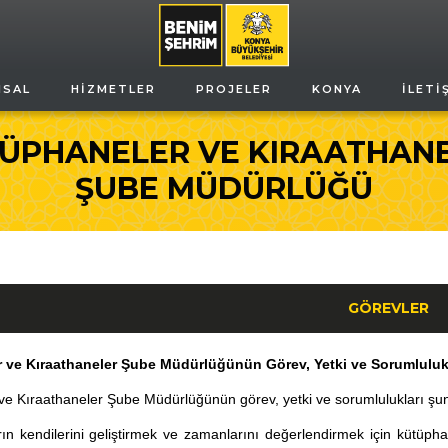
MSAL
HIZMETLER
PROJELER
KONYA
İLETI
ÜPHANELER VE KIRAATHAN
ŞUBE MÜDÜRLÜĞÜ
GÖREVLER
 ve Kıraathaneler Şube Müdürlüğünün Görev, Yetki ve Sorumluluk
e Kıraathaneler Şube Müdürlüğünün görev, yetki ve sorumlulukları şun
ın kendilerini geliştirmek ve zamanlarını değerlendirmek için kütüpha