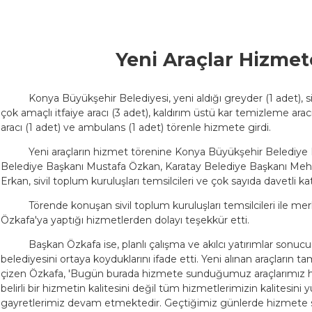
Yeni Araçlar Hizmet
Konya Büyükşehir Belediyesi, yeni aldığı greyder (1 adet), sil
çok amaçlı itfaiye aracı (3 adet), kaldırım üstü kar temizleme arac
aracı (1 adet) ve ambulans (1 adet) törenle hizmete girdi.
Yeni araçların hizmet törenine Konya Büyükşehir Belediy
Belediye Başkanı Mustafa Özkan, Karatay Belediye Başkanı Mehm
Erkan, sivil toplum kuruluşları temsilcileri ve çok sayıda davetli katı
Törende konuşan sivil toplum kuruluşları temsilcileri ile me
Özkafa'ya yaptığı hizmetlerden dolayı teşekkür etti.
Başkan Özkafa ise, planlı çalışma ve akılcı yatırımlar sonucu
belediyesini ortaya koyduklarını ifade etti. Yeni alınan araçların tam
çizen Özkafa, 'Bugün burada hizmete sunduğumuz araçlarımız hiz
belirli bir hizmetin kalitesini değil tüm hizmetlerimizin kalites
gayretlerimiz devam etmektedir. Geçtiğimiz günlerde hizmete