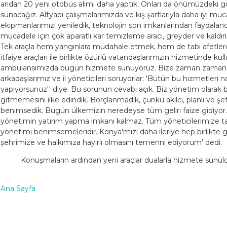
arıdan 20 yeni otobüs alımı daha yaptık. Onları da önümüzdeki g
sunacağız. Altyapı çalışmalarımızda ve kış şartlarıyla daha iyi mü
ekipmanlarımızı yeniledik, teknolojin son imkanlarından faydalandık.
mücadele için çok aparatlı kar temizleme aracı, greyder ve kaldır
Tek araçla hem yangınlara müdahale etmek, hem de tabi afetler
itfaiye araçları ile birlikte özürlü vatandaşlarımızın hizmetinde kull
ambulansımızda bugün hizmete sunuyoruz. Bize zaman zaman 
arkadaşlarımız ve il yöneticileri soruyorlar; 'Bütün bu hizmetleri
yapıyorsunuz'' diye. Bu sorunun cevabı açık. Biz yönetim olarak 
gitmemesini ilke edindik. Borçlanmadık, çünkü akılcı, planlı ve şef
benimsedik. Bugün ülkemizin neredeyse tüm geliri faize gidiyor. 
yönetimin yatırım yapma imkanı kalmaz. Tüm yöneticilerimize tav
yönetimi benimsemeleridir. Konya'mızı daha ileriye hep birlikte g
şehrimize ve halkımıza hayırlı olmasını temenni ediyorum' dedi.
Konuşmaların ardından yeni araçlar dualarla hizmete sunul
Ana Sayfa