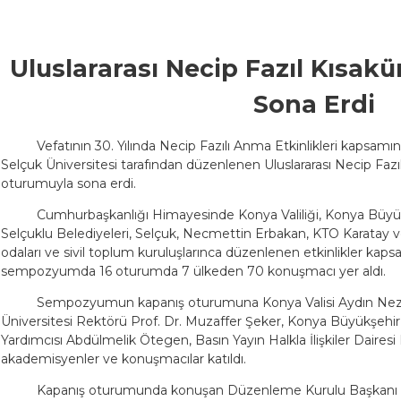
Uluslararası Necip Fazıl Kıs
Sona Erdi
Vefatının 30. Yılında Necip Fazılı Anma Etkinlikleri kapsam
Selçuk Üniversitesi tarafından düzenlenen Uluslararası Necip F
oturumuyla sona erdi.
Cumhurbaşkanlığı Himayesinde Konya Valiliği, Konya Büyük
Selçuklu Belediyeleri, Selçuk, Necmettin Erbakan, KTO Karatay v
odaları ve sivil toplum kuruluşlarınca düzenlenen etkinlikler kaps
sempozyumda 16 oturumda 7 ülkeden 70 konuşmacı yer aldı.
Sempozyumun kapanış oturumuna Konya Valisi Aydın Nez
Üniversitesi Rektörü Prof. Dr. Muzaffer Şeker, Konya Büyükşehir
Yardımcısı Abdülmelik Ötegen, Basın Yayın Halkla İlişkiler Daire
akademisyenler ve konuşmacılar katıldı.
Kapanış oturumunda konuşan Düzenleme Kurulu Başkanı S