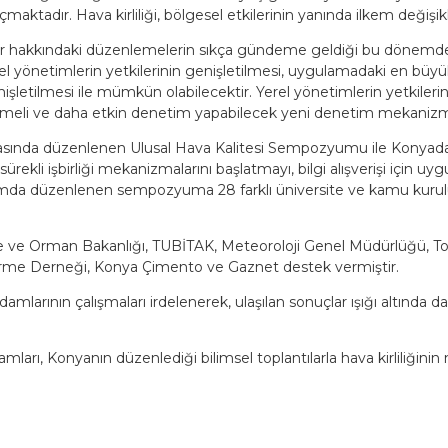
aktadır. Hava kirliliği, bölgesel etkilerinin yanında ilkem değişikli
er hakkındaki düzenlemelerin sıkça gündeme geldiği bu dönemde hav
 yönetimlerin yetkilerinin genişletilmesi, uygulamadaki en büyük 
işletilmesi ile mümkün olabilecektir. Yerel yönetimlerin yetkilerin
eli ve daha etkin denetim yapabilecek yeni denetim mekanizmala
rasında düzenlenen Ulusal Hava Kalitesi Sempozyumu ile Konyada 
k sürekli işbirliği mekanizmalarını başlatmayı, bilgi alışverişi için
apsamda düzenlenen sempozyuma 28 farklı üniversite ve kamu kuru
ve Orman Bakanlığı, TUBİTAK, Meteoroloji Genel Müdürlüğü, Top
irme Derneği, Konya Çimento ve Gaznet destek vermiştir.
rının çalışmaları irdelenerek, ulaşılan sonuçlar ışığı altında dah
ları, Konyanın düzenlediği bilimsel toplantılarla hava kirliliğinin