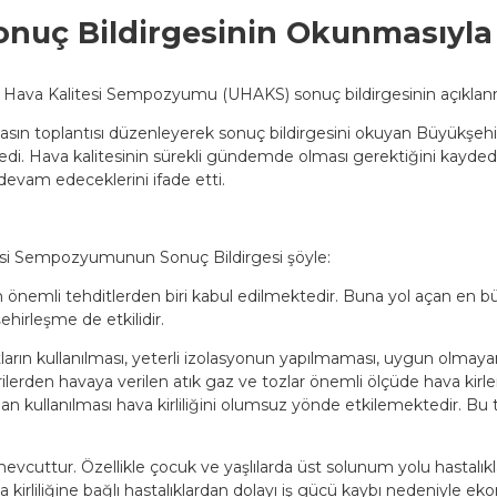
nuç Bildirgesinin Okunmasıyla
 Hava Kalitesi Sempozyumu (UHAKS) sonuç bildirgesinin açıklanm
ın toplantısı düzenleyerek sonuç bildirgesini okuyan Büyükşehi
yledi. Hava kalitesinin sürekli gündemde olması gerektiğini kayd
devam edeceklerini ifade etti.
esi Sempozyumunun Sonuç Bildirgesi şöyle:
n önemli tehditlerden biri kabul edilmektedir. Buna yol açan en büy
ehirleşme de etkilidir.
kıtların kullanılması, yeterli izolasyonun yapılmaması, uygun olmaya
lerden havaya verilen atık gaz ve tozlar önemli ölçüde hava kirle
madan kullanılması hava kirliliğini olumsuz yönde etkilemektedir. 
ri mevcuttur. Özellikle çocuk ve yaşlılarda üst solunum yolu hastalı
ava kirliliğine bağlı hastalıklardan dolayı iş gücü kaybı nedeniyle