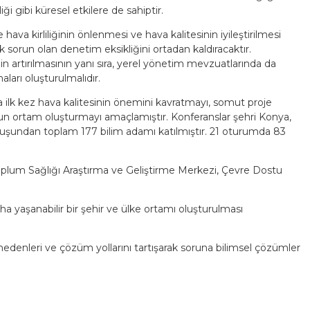
ği gibi küresel etkilere de sahiptir.
a kirliliğinin önlenmesi ve hava kalitesinin iyileştirilmesi
sorun olan denetim eksikliğini ortadan kaldıracaktır.
in artırılmasının yanı sıra, yerel yönetim mevzuatlarında da
rı oluşturulmalıdır.
ilk kez hava kalitesinin önemini kavratmayı, somut proje
 uygun ortam oluşturmayı amaçlamıştır. Konferanslar şehri Konya,
luşundan toplam 177 bilim adamı katılmıştır. 21 oturumda 83
lum Sağlığı Araştırma ve Geliştirme Merkezi, Çevre Dostu
a yaşanabilir bir şehir ve ülke ortamı oluşturulması
 nedenleri ve çözüm yollarını tartışarak soruna bilimsel çözümler