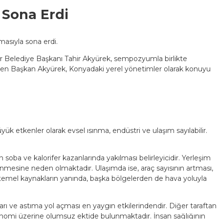
 Sona Erdi
asıyla sona erdi.
r Belediye Başkanı Tahir Akyürek, sempozyumla birlikte
eden Başkan Akyürek, Konyadaki yerel yönetimler olarak konuyu
ük etkenler olarak evsel ısınma, endüstri ve ulaşım sayılabilir.
n soba ve kalorifer kazanlarında yakılması belirleyicidir. Yerleşim
nmesine neden olmaktadır. Ulaşımda ise, araç sayısının artması,
Bu temel kaynakların yanında, başka bölgelerden de hava yoluyla
kları ve astıma yol açması en yaygın etkilerindendir. Diğer taraftan
 ekonomi üzerine olumsuz ektide bulunmaktadır. İnsan sağlığının