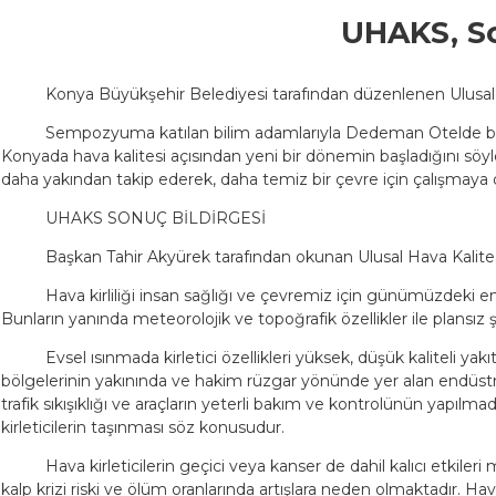
UHAKS, So
Konya Büyükşehir Belediyesi tarafından düzenlenen Ulusal
Sempozyuma katılan bilim adamlarıyla Dedeman Otelde bas
Konyada hava kalitesi açısından yeni bir dönemin başladığını sö
daha yakından takip ederek, daha temiz bir çevre için çalışmaya 
UHAKS SONUÇ BİLDİRGESİ
Başkan Tahir Akyürek tarafından okunan Ulusal Hava Kalit
Hava kirliliği insan sağlığı ve çevremiz için günümüzdeki e
Bunların yanında meteorolojik ve topoğrafik özellikler ile plansız ş
Evsel ısınmada kirletici özellikleri yüksek, düşük kaliteli ya
bölgelerinin yakınında ve hakim rüzgar yönünde yer alan endüstri
trafik sıkışıklığı ve araçların yeterli bakım ve kontrolünün yapıl
kirleticilerin taşınması söz konusudur.
Hava kirleticilerin geçici veya kanser de dahil kalıcı etkile
kalp krizi riski ve ölüm oranlarında artışlara neden olmaktadır. H