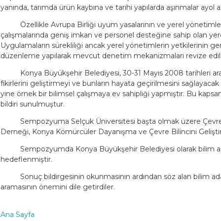
yanında, tarımda ürün kaybına ve tarihi yapılarda aşınmalar ayol açm
Özellikle Avrupa Birliği uyum yasalarının ve yerel yönetiml
çalışmalarında geniş imkan ve personel desteğine sahip olan yerel
Uygulamaların sürekliliği ancak yerel yönetimlerin yetkilerinin gen
düzenleme yapılarak mevcut denetim mekanizmaları revize edilm
Konya Büyükşehir Belediyesi, 30-31 Mayıs 2008 tarihleri a
fikirlerini geliştirmeyi ve bunların hayata geçirilmesini sağlayaca
yine örnek bir bilimsel çalışmaya ev sahipliği yapmıştır. Bu k
bildiri sunulmuştur.
Sempozyuma Selçuk Üniversitesi başta olmak üzere Çevre 
Derneği, Konya Kömürcüler Dayanışma ve Çevre Bilincini Gelişt
Sempozyumda Konya Büyükşehir Belediyesi olarak bilim adamla
hedeflenmiştir.
Sonuç bildirgesinin okunmasının ardından söz alan bilim adam
aramasının önemini dile getirdiler.
Ana Sayfa