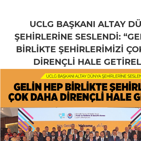
UCLG BAŞKANI ALTAY D
ŞEHİRLERİNE SESLENDİ: “GE
BİRLİKTE ŞEHİRLERİMİZİ Ç
DİRENÇLİ HALE GETİREL