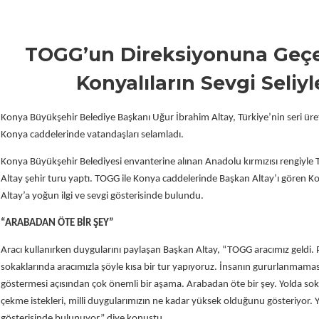
TOGG’un Direksiyonuna Geçe
Konyalıların Sevgi Seliyl
Konya Büyükşehir Belediye Başkanı Uğur İbrahim Altay, Türkiye’nin seri üreti
Konya caddelerinde vatandaşları selamladı.
Konya Büyükşehir Belediyesi envanterine alınan Anadolu kırmızısı rengiyl
Altay şehir turu yaptı. TOGG ile Konya caddelerinde Başkan Altay’ı gören 
Altay’a yoğun ilgi ve sevgi gösterisinde bulundu.
“ARABADAN ÖTE BİR ŞEY”
Aracı kullanırken duygularını paylaşan Başkan Altay, “TOGG aracımız geldi. 
sokaklarında aracımızla şöyle kısa bir tur yapıyoruz. İnsanın gururlanmama
göstermesi açısından çok önemli bir aşama. Arabadan öte bir şey. Yolda soka
çekme istekleri, milli duygularımızın ne kadar yüksek olduğunu gösteriyor. 
gösterisinde bulunuyor” diye konuştu.