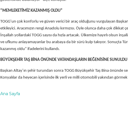
“MEMLEKETİMİZ KAZANMIŞ OLDU”
TOGG’un çok konforlu ve güven verici bir araç olduğunu vurgulayan Başkan
etkileyici. Aracımızın rengi Anadolu kırmızısı. Öyle olunca daha çok dikkat ç
İnşallah yollardaki TOGG sayısı da hızla artacak. Ülkemize hayırlı olsun in
ve ufkunu anlayamayanlar bu arabaya da bir sürü kulp takıyor. Sonuçta Tü
kazanmış oldu” ifadelerini kullandı.
BÜYÜKŞEHİR TAŞ BİNA ÖNÜNDE VATANDAŞLARIN BEĞENİSİNE SUNULDU
Başkan Altay’ın şehir turundan sonra TOGG Büyükşehir Taş Bina önünde ser
Konyalılar da heyecan içerisinde ilk yerli ve milli otomobili yakından görmek iç
Ana Sayfa