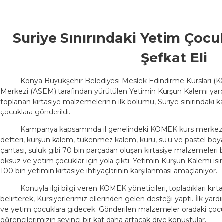
Suriye Sınırındaki Yetim Çoc
Şefkat Eli
Konya Büyükşehir Belediyesi Meslek Edindirme Kursları (K
Merkezi (ASEM) tarafından yürütülen Yetimin Kurşun Kalemi 
toplanan kırtasiye malzemelerinin ilk bölümü, Suriye sınırındak
çocuklara gönderildi.
Kampanya kapsamında il genelindeki KOMEK kurs merkezle
defteri, kurşun kalem, tükenmez kalem, kuru, sulu ve pastel boya, 
çantası, suluk gibi 70 bin parçadan oluşan kırtasiye malzemeleri b
öksüz ve yetim çocuklar için yola çıktı. Yetimin Kurşun Kalemi i
100 bin yetimin kırtasiye ihtiyaçlarının karşılanması amaçlanıyor.
Konuyla ilgi bilgi veren KOMEK yöneticileri, topladıkları kır
belirterek, Kursiyerlerimiz ellerinden gelen desteği yaptı. İlk yar
ve yetim çocuklara gidecek. Gönderilen malzemeler oradaki çocuk
öğrencilerimizin sevinci bir kat daha artacak diye konuştular.