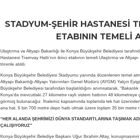
STADYUM-ŞEHİR HASTANESİ T
ETABININ TEMELİ A
Ulaştırma ve Altyapı Bakanlığı ile Konya Büyükşehir Belediyesi tarafı
Hastanesi Tramvay Hattı’nın ikinci etabının temeli Ulaştırma ve Altyapı
törenle atıldı.
Konya Büyükşehir Belediyesi Stadyumu yanında düzenlenen temel at
Altyapı Bakanlığı Altyapı Yatırımları Genel Müdürü (AYGM) Yalçın Eyigü
Büyükşehir Belediyesi tarafından başlatıldığını anımsatarak, “Bakanlık o
Konya’da mevcuttaki 27 kilometre raylı sistem hattının 48 kilometreye çı
görmüş bulunacağız. İhalemiz kapsamında toplamda tek hat üzerinden
ana hat, 6 bin 700 metre depo hattı olmak üzere toplam 35 bin metre r
“HER ALANDA ŞEHRİMİZİ DÜNYA STANDARTLARINA TAŞIMAK A
ÇALIŞIYORUZ”
Konya Büyükşehir Belediye Başkanı Uğur İbrahim Altay, konuşmasının 