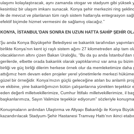
ulaşımı kolaylaştıracak, aynı zamanda otogar ve stadyum gibi yüksek yo
kesintisiz bir ulaşım imkanı sunacak. Konya şehir merkezini ring şekli
ile de mevcut ve planlanan tüm raylı sistem hatlarıyla entegrasyon sağ
efektif biçimde hizmet vermesini de sağlamış olacağız.”
KONYA, İSTANBUL’DAN SONRA EN UZUN HATTA SAHİP ŞEHİR O
Şu anda Konya Büyükşehir Belediyesi ve bakanlık tarafından yapımlar
birlikte Konya’nın kent içi raylı sistem ağını 27 kilometreden alıp tam 
olacaklarının altını çizen Bakan Uraloğlu, “Bu da şu anda İstanbul’da
gerilerde, elbette orada bakanlık olarak yaptıklarımız var ama şu bizim
birliği ve güç birliği dilerim herkese örnek olur da memleketimize daha 
attığımız hem devam eden projeler yerel yönetimlerle merkezi hükümeti
güzel bir örneğidir. Konya’mızın güçlü geleceğine atılan bu anlamlı p
ve ekibine, yine bakanlığımızın bütün çalışanlarına yürekten teşekkür e
eden değerli milletvekillerimize, Cumhur İttifakı milletvekillerimize, il b
başkanlarımıza, Sayın Valimize teşekkür ediyorum” sözleriyle konuşm
Konuşmaların ardından Ulaştırma ve Altyapı Bakanlığı ile Konya Büyük
kazandırılacak Stadyum-Şehir Hastanesi Tramvay Hattı’nın ikinci etabını