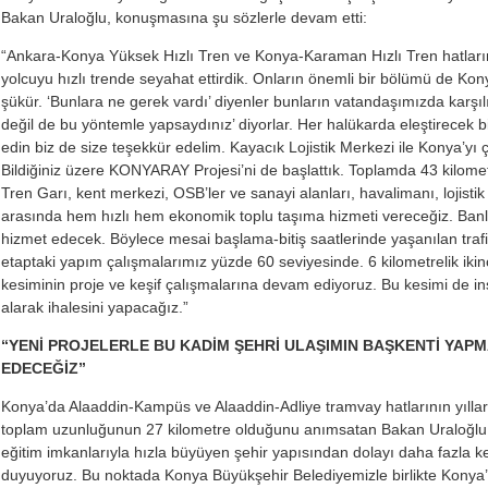
Bakan Uraloğlu, konuşmasına şu sözlerle devam etti:
“Ankara-Konya Yüksek Hızlı Tren ve Konya-Karaman Hızlı Tren hatlarını
yolcuyu hızlı trende seyahat ettirdik. Onların önemli bir bölümü de Ko
şükür. ‘Bunlara ne gerek vardı’ diyenler bunların vatandaşımızda karş
değil de bu yöntemle yapsaydınız’ diyorlar. Her halükarda eleştirecek b
edin biz de size teşekkür edelim. Kayacık Lojistik Merkezi ile Konya’yı ço
Bildiğiniz üzere KONYARAY Projesi’ni de başlattık. Toplamda 43 kilom
Tren Garı, kent merkezi, OSB’ler ve sanayi alanları, havalimanı, lojist
arasında hem hızlı hem ekonomik toplu taşıma hizmeti vereceğiz. Banli
hizmet edecek. Böylece mesai başlama-bitiş saatlerinde yaşanılan trafi
etaptaki yapım çalışmalarımız yüzde 60 seviyesinde. 6 kilometrelik iki
kesiminin proje ve keşif çalışmalarına devam ediyoruz. Bu kesimi de i
alarak ihalesini yapacağız.”
“YENİ PROJELERLE BU KADİM ŞEHRİ ULAŞIMIN BAŞKENTİ YAPM
EDECEĞİZ”
Konya’da Alaaddin-Kampüs ve Alaaddin-Adliye tramvay hatlarının yıllard
toplam uzunluğunun 27 kilometre olduğunu anımsatan Bakan Uraloğlu, 
eğitim imkanlarıyla hızla büyüyen şehir yapısından dolayı daha fazla kent
duyuyoruz. Bu noktada Konya Büyükşehir Belediyemizle birlikte Konya’m