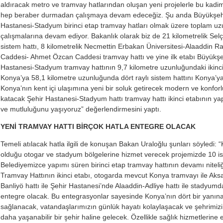
aldıracak metro ve tramvay hatlarından oluşan yeni projelerle bu kadi
hep beraber durmadan çalışmaya devam edeceğiz. Şu anda Büyükşehir
Hastanesi-Stadyum birinci etap tramvay hatları olmak üzere toplam uzun
çalışmalarına devam ediyor. Bakanlık olarak biz de 21 kilometrelik Selçu
sistem hattı, 8 kilometrelik Necmettin Erbakan Üniversitesi-Alaaddin Ray
Caddesi- Ahmet Özcan Caddesi tramvay hattı ve yine ilk etabı Büyükşe
Hastanesi-Stadyum tramvay hattının 9,7 kilometre uzunluğundaki ikinci
Konya’ya 58,1 kilometre uzunluğunda dört raylı sistem hattını Konya’y
Konya’nın kent içi ulaşımına yeni bir soluk getirecek modern ve konforl
katacak Şehir Hastanesi-Stadyum hattı tramvay hattı ikinci etabının y
ve mutluluğunu yaşıyoruz” değerlendirmesini yaptı.
YENİ TRAMVAY HATTI BİRÇOK HATLA ENTEGRE OLACAK
Temeli atılacak hatla ilgili de konuşan Bakan Uraloğlu şunları söyledi: 
olduğu otogar ve stadyum bölgelerine hizmet verecek projemizde 10 i
Belediyemizce yapımı süren birinci etap tramvay hattının devamı nitel
Tramvay Hattının ikinci etabı, otogarda mevcut Konya tramvayı ile 
Banliyö hattı ile Şehir Hastanesi’nde Alaaddin-Adliye hattı ile stadyum
entegre olacak. Bu entegrasyonlar sayesinde Konya’nın dört bir yanına h
sağlanacak, vatandaşlarımızın günlük hayatı kolaylaşacak ve şehrimi
daha yaşanabilir bir şehir haline gelecek. Özellikle sağlık hizmetlerine