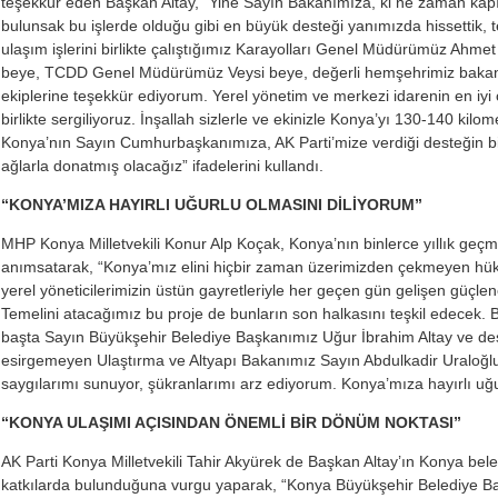
teşekkür eden Başkan Altay, “Yine Sayın Bakanımıza, ki ne zaman kapısın
bulunsak bu işlerde olduğu gibi en büyük desteği yanımızda hissettik, 
ulaşım işlerini birlikte çalıştığımız Karayolları Genel Müdürümüz A
beye, TCDD Genel Müdürümüz Veysi beye, değerli hemşehrimiz bakan
ekiplerine teşekkür ediyorum. Yerel yönetim ve merkezi idarenin en iyi 
birlikte sergiliyoruz. İnşallah sizlerle ve ekinizle Konya’yı 130-140 kilome
Konya’nın Sayın Cumhurbaşkanımıza, AK Parti’mize verdiği desteğin bi
ağlarla donatmış olacağız” ifadelerini kullandı.
“KONYA’MIZA HAYIRLI UĞURLU OLMASINI DİLİYORUM”
MHP Konya Milletvekili Konur Alp Koçak, Konya’nın binlerce yıllık geçm
anımsatarak, “Konya’mız elini hiçbir zaman üzerimizden çekmeyen hük
yerel yöneticilerimizin üstün gayretleriyle her geçen gün gelişen güçlene
Temelini atacağımız bu proje de bunların son halkasını teşkil edecek
başta Sayın Büyükşehir Belediye Başkanımız Uğur İbrahim Altay ve de
esirgemeyen Ulaştırma ve Altyapı Bakanımız Sayın Abdulkadir Uraloğl
saygılarımı sunuyor, şükranlarımı arz ediyorum. Konya’mıza hayırlı uğu
“KONYA ULAŞIMI AÇISINDAN ÖNEMLİ BİR DÖNÜM NOKTASI”
AK Parti Konya Milletvekili Tahir Akyürek de Başkan Altay’ın Konya bele
katkılarda bulunduğuna vurgu yaparak, “Konya Büyükşehir Belediye B