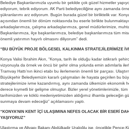
Belediye Başkanlarımızla uyumlu bir şekilde çok güzel hizmetler yapıyor
ediyorum, tebrik ediyorum. AK Parti belediyeciliğine aynı zamanda örne
şükranlarımı arz ediyorum. Bugün burada güzel bir birliktelik var. Kony
açısından önemli bir dönüm noktasında bu eserle birlikte bulunmaktay
arkadaşlarımıza, çalışma arkadaşlarımıza, genel müdürlerimize, muhta
Başkanlarımıza, ilçe başkanlarımıza, belediye başkanlarımıza tüm misa
önemli yatırımın hayırlı olmasını diliyorum” dedi.
“BU BÜYÜK PROJE BÖLGESEL KALKINMA STRATEJİLERİMİZE İV
Konya Valisi İbrahim Akın, “Konya, tarih ile olduğu kadar istikrarlı şehir
vizyonuyla da örnek ve öncü bir şehir olma yolunda emin adımlarla iler
Tramvay Hattı’nın ikinci etabı bu ilerlemenin önemli bir parçası. Ulaştı
Büyükşehir Belediyemizin kararlı çalışmaları ile hayata geçirilen bu bü
stratejilerimize ivme kazandırmış, aynı zamanda ülkemizin ekonomik h
derece kıymetli bir gelişme olmuştur. Bizler yerel yönetimlerimizle, tü
tarihimizden ve köklü medeniyetimizden aldığımız ilhamla geleceğin gü
sunmaya devam edeceğiz” açıklamasını yaptı.
“KONYA’NIN KENT İÇİ ULAŞIMINA NEFES OLACAK BİR ESERİ D
YAŞIYORUZ”
Ulaştırma ve Altyapı Bakanı Abdülkadir Uraloğlu ise, öncelikle Pençe-K