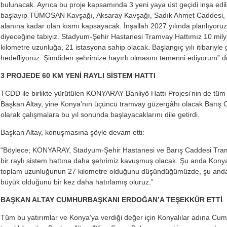
bulunacak. Ayrıca bu proje kapsamında 3 yeni yaya üst geçidi inşa edil
başlayıp TÜMOSAN Kavşağı, Aksaray Kavşağı, Sadık Ahmet Caddesi, 
alanına kadar olan kısmı kapsayacak. İnşallah 2027 yılında planlıyo
diyeceğine tabiyiz. Stadyum-Şehir Hastanesi Tramvay Hattımız 10 milya
kilometre uzunluğa, 21 istasyona sahip olacak. Başlangıç yılı itibariyl
hedefliyoruz. Şimdiden şehrimize hayırlı olmasını temenni ediyorum” 
3 PROJEDE 60 KM YENİ RAYLI SİSTEM HATTI
TCDD ile birlikte yürütülen KONYARAY Banliyö Hattı Projesi’nin de tüm
Başkan Altay, yine Konya'nın üçüncü tramvay güzergâhı olacak Barış C
olarak çalışmalara bu yıl sonunda başlayacaklarını dile getirdi.
Başkan Altay, konuşmasına şöyle devam etti:
“Böylece; KONYARAY, Stadyum-Şehir Hastanesi ve Barış Caddesi Tramvay
bir raylı sistem hattına daha şehrimiz kavuşmuş olacak. Şu anda Konya’
toplam uzunluğunun 27 kilometre olduğunu düşündüğümüzde, şu anda
büyük olduğunu bir kez daha hatırlamış oluruz.”
BAŞKAN ALTAY CUMHURBAŞKANI ERDOĞAN’A TEŞEKKÜR ETTİ
Tüm bu yatırımlar ve Konya’ya verdiği değer için Konyalılar adına C