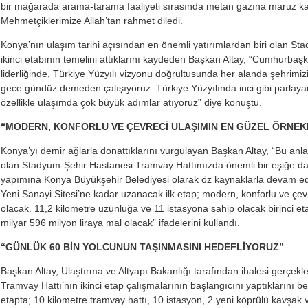
bir mağarada arama-tarama faaliyeti sırasında metan gazına maruz k
Mehmetçiklerimize Allah’tan rahmet diledi.
Konya’nın ulaşım tarihi açısından en önemli yatırımlardan biri olan S
ikinci etabının temelini attıklarını kaydeden Başkan Altay, “Cumhurb
liderliğinde, Türkiye Yüzyılı vizyonu doğrultusunda her alanda şehrimi
gece gündüz demeden çalışıyoruz. Türkiye Yüzyılında inci gibi parlaya
özellikle ulaşımda çok büyük adımlar atıyoruz” diye konuştu.
“MODERN, KONFORLU VE ÇEVRECİ ULAŞIMIN EN GÜZEL ÖRNEK
Konya’yı demir ağlarla donattıklarını vurgulayan Başkan Altay, “Bu anl
olan Stadyum-Şehir Hastanesi Tramvay Hattımızda önemli bir eşiğe daha
yapımına Konya Büyükşehir Belediyesi olarak öz kaynaklarla devam ed
Yeni Sanayi Sitesi’ne kadar uzanacak ilk etap; modern, konforlu ve çev
olacak. 11,2 kilometre uzunluğa ve 11 istasyona sahip olacak birinci et
milyar 596 milyon liraya mal olacak” ifadelerini kullandı.
“GÜNLÜK 60 BİN YOLCUNUN TAŞINMASINI HEDEFLİYORUZ”
Başkan Altay, Ulaştırma ve Altyapı Bakanlığı tarafından ihalesi gerçekl
Tramvay Hattı’nın ikinci etap çalışmalarının başlangıcını yaptıklarını beli
etapta; 10 kilometre tramvay hattı, 10 istasyon, 2 yeni köprülü kavşak 