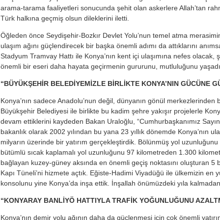
arama-tarama faaliyetleri sonucunda şehit olan askerlere Allah’tan rahme
Türk halkına geçmiş olsun dileklerini iletti.
Öğleden önce Seydişehir-Bozkır Devlet Yolu’nun temel atma merasimini
ulaşım ağını güçlendirecek bir başka önemli adımı da attıklarını anım
Stadyum Tramvay Hattı ile Konya’nın kent içi ulaşımına nefes olacak, ş
önemli bir eseri daha hayata geçirmenin gururunu, mutluluğunu yaşadık
“BÜYÜKŞEHİR BELEDİYEMİZLE BİRLİKTE KONYA’NIN GÜCÜNE 
Konya’nın sadece Anadolu’nun değil, dünyanın gönül merkezlerinden bi
Büyükşehir Belediyesi ile birlikte bu kadim şehre yakışır projelerle K
devam ettiklerini kaydeden Bakan Uraloğlu, “Cumhurbaşkanımız Sayın 
bakanlık olarak 2002 yılından bu yana 23 yıllık dönemde Konya’nın ulaş
milyarın üzerinde bir yatırım gerçekleştirdik. Bölünmüş yol uzunluğun
bütümlü sıcak kaplamalı yol uzunluğunu 97 kilometreden 1.300 kilometr
bağlayan kuzey-güney aksında en önemli geçiş noktasını oluşturan 5 b
Kapı Tüneli’ni hizmete açtık. Eğiste-Hadimi Viyadüğü ile ülkemizin en 
konsolunu yine Konya’da inşa ettik. İnşallah önümüzdeki yıla kalmadan A
“KONYARAY BANLİYÖ HATTIYLA TRAFİK YOĞUNLUĞUNU AZALT
Konya’nın demir yolu ağının daha da güçlenmesi için çok önemli yatırım