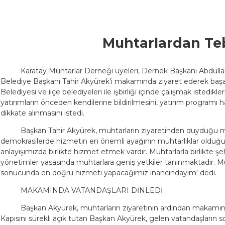
Muhtarlardan Te
Karatay Muhtarlar Derneği üyeleri, Dernek Başkanı Abdulla
Belediye Başkanı Tahir Akyürek'i makamında ziyaret ederek başar
Belediyesi ve ilçe belediyeleri ile işbirliği içinde çalışmak istedikle
yatırımların önceden kendilerine bildirilmesini, yatırım programı ha
dikkate alınmasını istedi.
Başkan Tahir Akyürek, muhtarların ziyaretinden duyduğu m
demokrasilerde hizmetin en önemli ayağının muhtarlıklar olduğun
anlayışımızda birlikte hizmet etmek vardır. Muhtarlarla birlikte 
yönetimler yasasında muhtarlara geniş yetkiler tanınmaktadır. Muh
sonucunda en doğru hizmeti yapacağımız inancındayım' dedi.
MAKAMINDA VATANDAŞLARI DİNLEDİ
Başkan Akyürek, muhtarların ziyaretinin ardından makamında
Kapısını sürekli açık tutan Başkan Akyürek, gelen vatandaşların so