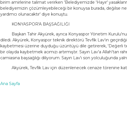
birim amirlerine talimat verirken 'Belediyemizde 'Hayır' yasaklanm
belediyemizin çözümleyebileceği bir konuysa burada, değilse
yardımcı olunacaktır' diye konuştu.
KONYASPOR'A BAŞSAĞILIĞI
Başkan Tahir Akyürek, ayrıca Konyaspor Yönetim Kurulu'nu 
diledi. Akyürek, Konyaspor teknik direktörü Tevfik Lav'ın geçirdiği
kaybetmesi üzerine duyduğu üzüntüyü dile getirerek, 'Değerli t
bir olayda kaybetmek acımızı artırmıştır. Sayın Lav'a Allah'tan ra
camiasına başsağlığı diliyorum. Sayın Lav'ı son yolculuğunda yal
Akyürek, Tevfik Lav için düzenlenecek cenaze törenine katıl
Ana Sayfa