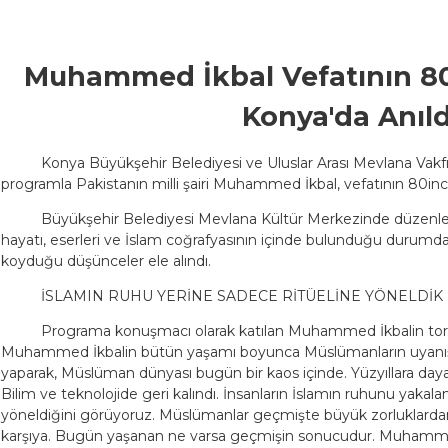
Muhammed İkbal Vefatının 8
Konya'da Anıld
Konya Büyükşehir Belediyesi ve Uluslar Arası Mevlana Vakfı
programla Pakistanın milli şairi Muhammed İkbal, vefatının 80in
Büyükşehir Belediyesi Mevlana Kültür Merkezinde düze
hayatı, eserleri ve İslam coğrafyasının içinde bulunduğu durumd
koyduğu düşünceler ele alındı.
İSLAMIN RUHU YERİNE SADECE RİTÜELİNE YÖNELDİK
Programa konuşmacı olarak katılan Muhammed İkbalin tor
Muhammed İkbalin bütün yaşamı boyunca Müslümanların uyanışı
yaparak, Müslüman dünyası bugün bir kaos içinde. Yüzyıllara dayan
Bilim ve teknolojide geri kalındı. İnsanların İslamın ruhunu yakala
yöneldiğini görüyoruz. Müslümanlar geçmişte büyük zorluklardan g
karşıya. Bugün yaşanan ne varsa geçmişin sonucudur. Muhammed