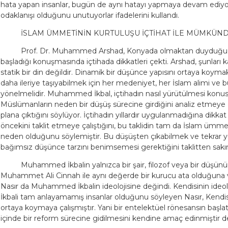
hata yapan insanlar, bugün de aynı hatayı yapmaya devam ediyor
odaklanışı olduğunu unutuyorlar ifadelerini kullandı.
İSLAM ÜMMETİNİN KURTULUŞU İÇTİHAT İLE MÜMKÜN
Prof. Dr. Muhammed Arshad, Konyada olmaktan duyduğu 
başladığı konuşmasında içtihada dikkatleri çekti. Arshad, şunları ka
statik bir din değildir. Dinamik bir düşünce yapısını ortaya koy
daha ileriye taşıyabilmek için her medeniyet, her İslam alimi ve b
yönelmelidir. Muhammed İkbal, içtihadın nasıl yürütülmesi konusu
Müslümanların neden bir düşüş sürecine girdiğini analiz etmeye ç
plana çıktığını söylüyor. İçtihadın yıllardır uygulanmadığına dikk
öncekini taklit etmeye çalıştığını, bu taklidin tam da İslam ümm
neden olduğunu söylemiştir. Bu düşüşten çıkabilmek ve tekrar 
bağımsız düşünce tarzını benimsemesi gerektiğini taklitten sakınm
Muhammed İkbalin yalnızca bir şair, filozof veya bir düşü
Muhammet Ali Cinnah ile aynı değerde bir kurucu ata olduğun
Nasır da Muhammed İkbalin ideolojisine değindi. Kendisinin ideoloji
İkbali tam anlayamamış insanlar olduğunu söyleyen Nasır, Kend
ortaya koymaya çalışmıştır. Yani bir entelektüel rönesansın başla
içinde bir reform sürecine gidilmesini kendine amaç edinmiştir d