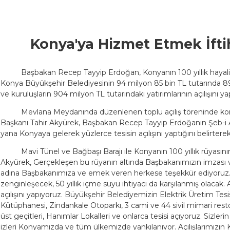
Konya'ya Hizmet Etmek İftih
Başbakan Recep Tayyip Erdoğan, Konyanın 100 yıllık hayali 
Konya Büyükşehir Belediyesinin 94 milyon 85 bin TL tutarında 89 
ve kuruluşların 904 milyon TL tutarındaki yatırımlarının açılışını yap
Mevlana Meydanında düzenlenen toplu açılış töreninde k
Başkanı Tahir Akyürek, Başbakan Recep Tayyip Erdoğanın Şeb-i Ar
yana Konyaya gelerek yüzlerce tesisin açılışını yaptığını belirtere
Mavi Tünel ve Bağbaşı Barajı ile Konyanın 100 yıllık rüyas
Akyürek, Gerçekleşen bu rüyanın altında Başbakanımızın imzası 
adına Başbakanımıza ve emek veren herkese teşekkür ediyoruz.
zenginleşecek, 50 yıllık içme suyu ihtiyacı da karşılanmış olacak. 
açılışını yapıyoruz. Büyükşehir Belediyemizin Elektrik Üretim Tesi
Kütüphanesi, Zindankale Otoparkı, 3 cami ve 44 sivil mimari res
üst geçitleri, Hanımlar Lokalleri ve onlarca tesisi açıyoruz. Sizler
izleri Konyamızda ve tüm ülkemizde yankılanıyor. Açılışlarımızın Ko