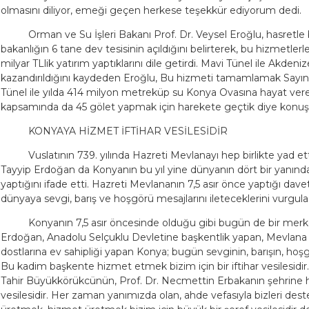
olmasını diliyor, emeği geçen herkese teşekkür ediyorum dedi.
Orman ve Su İşleri Bakanı Prof. Dr. Veysel Eroğlu, hasretle 
bakanlığın 6 tane dev tesisinin açıldığını belirterek, bu hizmetlerle
milyar TLlik yatırım yaptıklarını dile getirdi. Mavi Tünel ile Akden
kazandırıldığını kaydeden Eroğlu, Bu hizmeti tamamlamak Sayın
Tünel ile yılda 414 milyon metreküp su Konya Ovasına hayat ver
kapsamında da 45 gölet yapmak için harekete geçtik diye konuş
KONYAYA HİZMET İFTİHAR VESİLESİDİR
Vuslatının 739. yılında Hazreti Mevlanayı hep birlikte yad e
Tayyip Erdoğan da Konyanın bu yıl yine dünyanın dört bir yanında
yaptığını ifade etti. Hazreti Mevlananın 7,5 asır önce yaptığı da
dünyaya sevgi, barış ve hoşgörü mesajlarını ileteceklerini vurgula
Konyanın 7,5 asır öncesinde olduğu gibi bugün de bir merk
Erdoğan, Anadolu Selçuklu Devletine başkentlik yapan, Mevlana v
dostlarına ev sahipliği yapan Konya; bugün sevginin, barışın, h
Bu kadim başkente hizmet etmek bizim için bir iftihar vesilesidir.
Tahir Büyükkörükcünün, Prof. Dr. Necmettin Erbakanın şehrine 
vesilesidir. Her zaman yanımızda olan, ahde vefasıyla bizleri des