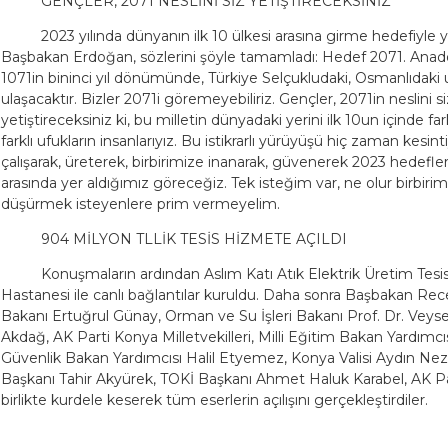
GENÇLER, 2071 NESLİNİ SİZ YETİŞTİRECEKSİNİZ
2023 yılında dünyanın ilk 10 ülkesi arasına girme hedefiyle 
Başbakan Erdoğan, sözlerini şöyle tamamladı: Hedef 2071. Ana
1071in bininci yıl dönümünde, Türkiye Selçukludaki, Osmanlıdaki
ulaşacaktır. Bizler 2071i göremeyebiliriz. Gençler, 2071in neslini si
yetiştireceksiniz ki, bu milletin dünyadaki yerini ilk 10un içinde fa
farklı ufukların insanlarıyız. Bu istikrarlı yürüyüşü hiç zaman kesi
çalışarak, üreterek, birbirimize inanarak, güvenerek 2023 hedefler
arasında yer aldığımız göreceğiz. Tek isteğim var, ne olur birbirimi
düşürmek isteyenlere prim vermeyelim.
904 MİLYON TLLİK TESİS HİZMETE AÇILDI
Konuşmaların ardından Aslım Katı Atık Elektrik Üretim Tesis
Hastanesi ile canlı bağlantılar kuruldu. Daha sonra Başbakan Re
Bakanı Ertuğrul Günay, Orman ve Su İşleri Bakanı Prof. Dr. Veyse
Akdağ, AK Parti Konya Milletvekilleri, Milli Eğitim Bakan Yardım
Güvenlik Bakan Yardımcısı Halil Etyemez, Konya Valisi Aydın Ne
Başkanı Tahir Akyürek, TOKİ Başkanı Ahmet Haluk Karabel, AK P
birlikte kurdele keserek tüm eserlerin açılışını gerçekleştirdiler.