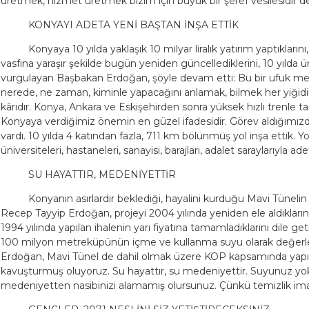
üretmek, hizmet üretmek bizim için büyük bir şeref vesilesidir de
KONYAYI ADETA YENİ BAŞTAN İNŞA ETTİK
Konyaya 10 yılda yaklaşık 10 milyar liralık yatırım yaptıkları
vasfına yaraşır şekilde bugün yeniden güncellediklerini, 10 yılda üniv
vurgulayan Başbakan Erdoğan, şöyle devam etti: Bu bir ufuk mese
nerede, ne zaman, kiminle yapacağını anlamak, bilmek her yiğidin 
kârıdır. Konya, Ankara ve Eskişehirden sonra yüksek hızlı trenle t
Konyaya verdiğimiz önemin en güzel ifadesidir. Görev aldığımı
vardı. 10 yılda 4 katından fazla, 711 km bölünmüş yol inşa ettik. Yolla
üniversiteleri, hastaneleri, sanayisi, barajları, adalet saraylarıyla ad
SU HAYATTIR, MEDENİYETTİR
Konyanın asırlardır beklediği, hayalini kurduğu Mavi Tünel
Recep Tayyip Erdoğan, projeyi 2004 yılında yeniden ele aldıklarını
1994 yılında yapılan ihalenin yarı fiyatına tamamladıklarını dile ge
100 milyon metreküpünün içme ve kullanma suyu olarak değerlen
Erdoğan, Mavi Tünel de dahil olmak üzere KOP kapsamında yapıl
kavuşturmuş oluyoruz. Su hayattır, su medeniyettir. Suyunuz yok
medeniyetten nasibinizi alamamış olursunuz. Çünkü temizlik ima