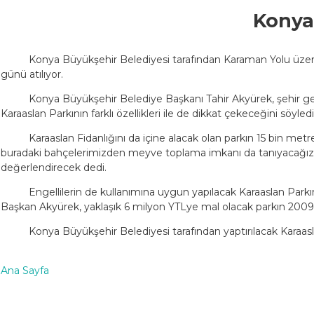
Konya'
Konya Büyükşehir Belediyesi tarafından Karaman Yolu üzeri
günü atılıyor.
Konya Büyükşehir Belediye Başkanı Tahir Akyürek, şehir genel
Karaaslan Parkının farklı özellikleri ile de dikkat çekeceğini söyledi
Karaaslan Fidanlığını da içine alacak olan parkın 15 bin met
buradaki bahçelerimizden meyve toplama imkanı da tanıyacağız. At
değerlendirecek dedi.
Engellilerin de kullanımına uygun yapılacak Karaaslan Parkın
Başkan Akyürek, yaklaşık 6 milyon YTLye mal olacak parkın 2009 y
Konya Büyükşehir Belediyesi tarafından yaptırılacak Karaa
Ana Sayfa