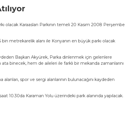
tılıyor
arkı olacak Karaaslan Parkının temeli 20 Kasım 2008 Perşembe
 bin metrekarelik alanı ile Konyanın en büyük parkı olacak
ı kaydeden Başkan Akyürek, Parka dinlenmek için gelenlere
ta binecek, hem de aileleri ile farklı bir mekanda zamanlarını
ma alanları, spor ve sergi alanlarının bulunacağını kaydeden
aat 10.30da Karaman Yolu üzerindeki park alanında yapılacak.