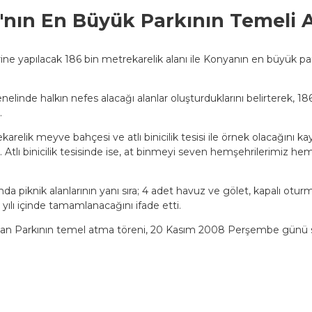
nın En Büyük Parkının Temeli A
ne yapılacak 186 bin metrekarelik alanı ile Konyanın en büyük p
inde halkın nefes alacağı alanlar oluşturduklarını belirterek, 186
.
rekarelik meyve bahçesi ve atlı binicilik tesisi ile örnek olacağın
lı binicilik tesisinde ise, at binmeyi seven hemşehrilerimiz hem a
da piknik alanlarının yanı sıra; 4 adet havuz ve gölet, kapalı otur
ılı içinde tamamlanacağını ifade etti.
slan Parkının temel atma töreni, 20 Kasım 2008 Perşembe günü s