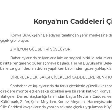
Konya'nın Caddeleri Ç
Konya Büyükşehir Belediyesi tarafından şehir merkezine di
çiçek gibi oluyor.
2 MİLYON GÜL ŞEHRİ SÜSLÜYOR
Bahar aylarında milyonlarla lale ve soğanlı bitki ile sakuralar
birlikte rengarenk güller açmaya başladı. Her yıl Büyükşehir Belediy
binlerce gül fidesinin dikimi yapılırken birbirinden güzel yaklaşık 
DİREKLERDEKİ SAKSI ÇİÇEKLERİ CADDELERE RENK K
Sonhabar ve kış aylarında da farklı çiçeklerle güzellik kaz
direklere monte edilen saksı çiçekleri ayrı bir renk katıyor. Kony
Bahçeler Dairesi Başkanlığı tarafından başta Mevlana Caddesi 
Kültürpark, Zafer, Şehir Meydanı, Konevi Meydanı, Hacıveyiszade 
Sille Caddesi kavşaklarında yapılan saksıda çiçek uygulaması büy