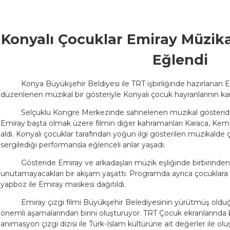
Konyalı Çocuklar Emiray Müzikal
Eğlendi
Konya Büyükşehir Beldiyesi ile TRT işbirliğinde hazırlanan E
düzenlenen müzikal bir gösteriyle Konyalı çocuk hayranlarının karş
Selçuklu Kongre Merkezinde sahnelenen müzikal gösteride 
Emiray başta olmak üzere filmin diğer kahramanları Karaca, Kem
aldı. Konyalı çocuklar tarafından yoğun ilgi gösterilen müzikalde 
sergilediği performansla eğlenceli anlar yaşadı.
Gösteride Emiray ve arkadaşları müzik eşliğinde birbirinde
unutamayacakları bir akşam yaşattı. Programda ayrıca çocuklara Em
yapboz ile Emiray maskesi dağıtıldı.
Emiray çizgi filmi Büyükşehir Belediyesinin yürütmüş old
önemli aşamalarından birini oluşturuyor. TRT Çocuk ekranlarında b
animasyon çizgi dizisi ile Türk-İslam kültürüne ait değerler ile olu