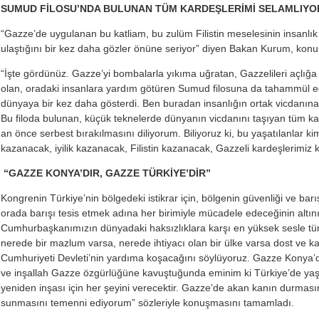
SUMUD FİLOSU’NDA BULUNAN TÜM KARDEŞLERİMİ SELAMLIY
“Gazze’de uygulanan bu katliam, bu zulüm Filistin meselesinin insanlık 
ulaştığını bir kez daha gözler önüne seriyor” diyen Bakan Kurum, konu
“İşte gördünüz. Gazze’yi bombalarla yıkıma uğratan, Gazzelileri açlığa 
olan, oradaki insanlara yardım götüren Sumud filosuna da tahammül 
dünyaya bir kez daha gösterdi. Ben buradan insanlığın ortak vicdanına 
Bu filoda bulunan, küçük teknelerde dünyanın vicdanını taşıyan tüm ka
an önce serbest bırakılmasını diliyorum. Biliyoruz ki, bu yaşatılanlar 
kazanacak, iyilik kazanacak, Filistin kazanacak, Gazzeli kardeşlerimiz
“GAZZE KONYA’DIR, GAZZE TÜRKİYE’DİR”
Kongrenin Türkiye’nin bölgedeki istikrar için, bölgenin güvenliği ve bar
orada barışı tesis etmek adına her birimiyle mücadele edeceğinin altı
Cumhurbaşkanımızın dünyadaki haksızlıklara karşı en yüksek sesle tü
nerede bir mazlum varsa, nerede ihtiyacı olan bir ülke varsa dost ve k
Cumhuriyeti Devleti’nin yardıma koşacağını söylüyoruz. Gazze Konya’dır
ve inşallah Gazze özgürlüğüne kavuştuğunda eminim ki Türkiye’de ya
yeniden inşası için her şeyini verecektir. Gazze’de akan kanın durmasın
sunmasını temenni ediyorum” sözleriyle konuşmasını tamamladı.