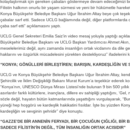
kolaylaştırmak için gereken çabaları göstermeye devam edeceğimizi bu
Filistin halkının onurlu bir yaşam sürmesi ve yeni bir hükümetle hareke
Konya Büyükşehir Belediye Başkanı Uğur İbrahim Altay beye çok teşek
çabalar sarf etti. Sadece UCLG bağlamında değil, diğer platformlarda d
çaba sarf etti” açıklamasını yaptı.
UCLG Genel Sekreteri Emilia Saiz’in video mesaj yoluyla yaptığı açıkl
Büyükşehir Belediye Başkanı ve UCLG Başkan Yardımcısı Ahmet Akın
meselelerimiz değil, aynı zamanda insanlığın ortak vicdanını da dile get
haklarını ve özgürlük mücadelesini yürekten destekliyoruz” ifadelerini k
“KONYA; GÖNÜLLERİ BİRLEŞTİREN; BARIŞIN, KARDEŞLİĞİN VE 
UCLG ve Konya Büyükşehir Belediye Başkanı Uğur İbrahim Altay, kendi
Şehircilik ve İklim Değişikliği Bakanı Murat Kurum’a teşekkür ederek 
“Konya’nın, UNESCO Dünya Mirası Listesi’nde bulunan 9 bin 500 yıllık
asırlardır farklı kültürlere, inançlara, dillere ev sahipliği yaptığını, ‘Gel,
sözle değil, hayatın bütün katmanlarında yaşattığını vurgulayarak, “Bura
yüreği hep hoşgörü ve kardeşlik hakikatini fısıldar. İşte bu yüzden Konya;
kardeşliğin ve sevginin şehridir” diye konuştu.
“GAZZE’DE BİR ANNENİN FERYADI, BİR ÇOCUĞUN ÇIĞLIĞI, BİR 
SADECE FİLİSTİN’İN DEĞİL, TÜM İNSANLIĞIN ORTAK ACISIDIR”