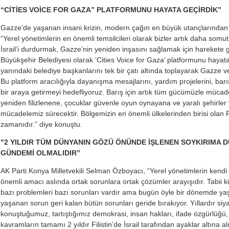
“CİTİES VOİCE FOR GAZA” PLATFORMUNU HAYATA GEÇİRDİK”
Gazze’de yaşanan insani krizin, modern çağın en büyük utançlarından 
“Yerel yönetimlerin en önemli temsilcileri olarak bizler artık daha som
İsrail’i durdurmak, Gazze’nin yeniden inşasını sağlamak için harekete
Büyükşehir Belediyesi olarak ‘Cities Voice for Gaza’ platformunu hayat
yanındaki belediye başkanlarını tek bir çatı altında toplayarak Gazze ve F
Bu platform aracılığıyla dayanışma mesajlarını, yardım projelerini, barış
bir araya getirmeyi hedefliyoruz. Barış için artık tüm gücümüzle mücad
yeniden filizlenene, çocuklar güvenle oyun oynayana ve yaralı şehirle
mücadelemiz sürecektir. Bölgemizin en önemli ülkelerinden birisi olan F
zamanıdır.” diye konuştu.
"2 YILDIR TÜM DÜNYANIN GÖZÜ ÖNÜNDE İŞLENEN SOYKIRIMA DU
GÜNDEMİ OLMALIDIR”
AK Parti Konya Milletvekili Selman Özboyacı, “Yerel yönetimlerin kendi 
önemli amacı aslında ortak sorunlara ortak çözümler arayışıdır. Tabii k
bazı problemleri bazı sorunları vardır ama bugün öyle bir dönemde 
yaşanan sorun geri kalan bütün sorunları geride bırakıyor. Yıllardır siyas
konuştuğumuz, tartıştığımız demokrasi, insan hakları, ifade özgürlüğü, e
kavramların tamamı 2 yıldır Filistin’de İsrail tarafından ayaklar altına al