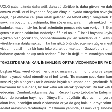
UCLG çatısı altında daha adil, daha sürdürülebilir, daha güvenli ve da
omuza verdiklerini kaydeden Başkan Altay, dünyada süregelen savaşla
değil, inşa etmeye çalışılan ortak geleceği de tehdit ettiğini vurguladı. 
soykırım boyutuna ulaştığında, tüm sözlerimiz anlamını yitirmektedir. Fili
kadınlar, masum siviller, İsrail zulmünün pençesinde can veriyor. 7 Ek
çetesinin artan saldırıları nedeniyle 65 bini aşkın Filistinli hayatını kay
Açlıktan ölen çocukların, bombardımanda yıkılan şehirlerin ve hukuksu
yüreklerimizi dağlamaktadır. Tarihin gözü önünde, egemen güçlerin eşli
vicdanında silinmez bir kara leke olarak durmaktadır. Gazze’de bir annen
babanın çaresiz bakışı artık sadece Filistin’in değil, tüm insanlığın orta
“GAZZE’DE AKAN KAN, İNSANLIĞIN ORTAK VİCDANINDA ER YA 
Başkan Altay, yerel yönetimler olarak; insanın canını, onurunu ve yaş
hiçbir siyaseti kabul etmediklerini belirterek, “Bu masum çocukların kan
sessizliğiyle birleşerek tarih önünde büyük bir utanca dönüşmektedir. Bi
kavramını bir süs değil, bir hakikatin adı olarak görüyoruz. Bu hakika
edeceğiz. Cumhurbaşkanımız Sayın Recep Tayyip Erdoğan’ın Birleşmiş 
bizler de buradan haykırıyor ‘Dünya 5’ten büyüktür’ diyoruz. İnanıyor
akan kan, insanlığın ortak vicdanında er ya da geç hakkını arayacaktır. 
adalet arayışının tarafındayız; mazlumun yanında, zalimin karşısındayız.