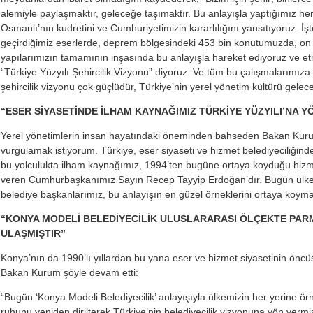
alemiyle paylaşmaktır, geleceğe taşımaktır. Bu anlayışla yaptığımız her
Osmanlı’nın kudretini ve Cumhuriyetimizin kararlılığını yansıtıyoruz. İ
geçirdiğimiz eserlerde, deprem bölgesindeki 453 bin konutumuzda, on bi
yapılarımızın tamamının inşasında bu anlayışla hareket ediyoruz ve 
“Türkiye Yüzyılı Şehircilik Vizyonu” diyoruz. Ve tüm bu çalışmalarımıza
şehircilik vizyonu çok güçlüdür, Türkiye’nin yerel yönetim kültürü gelec
“ESER SİYASETİNDE İLHAM KAYNAĞIMIZ TÜRKİYE YÜZYILI’NA
Yerel yönetimlerin insan hayatındaki öneminden bahseden Bakan Kuru
vurgulamak istiyorum. Türkiye, eser siyaseti ve hizmet belediyeciliğind
bu yolculukta ilham kaynağımız, 1994’ten bugüne ortaya koyduğu hizme
veren Cumhurbaşkanımız Sayın Recep Tayyip Erdoğan’dır. Bugün ülkem
belediye başkanlarımız, bu anlayışın en güzel örneklerini ortaya koymak
“KONYA MODELİ BELEDİYECİLİK ULUSLARARASI ÖLÇEKTE PAR
ULAŞMIŞTIR”
Konya’nın da 1990’lı yıllardan bu yana eser ve hizmet siyasetinin önc
Bakan Kurum şöyle devam etti:
“Bugün ‘Konya Modeli Belediyecilik’ anlayışıyla ülkemizin her yerine ör
ruhunu yeniden dirilterek Türkiye’nin belediyecilik vizyonuna yön vermi