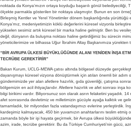
noktada da Konya’mızın ortaya koyduğu başarılı gönül belediyeciliği, Tü
ölçekte parmakla gösterilen bir noktaya ulaşmıştır. Bunun en son örne
Birleşmiş Kentler ve Yerel Yönetimler dönem başkanlığında yürüttüğü e
Konya’mız, medeniyetimizin köklü değerlerini küresel vizyonla birleştire
yükselen sesimiz artık küresel bir marka haline gelmiştir. Ben bu vesil
değil, dünyanın da buluşma noktası haline getirdiğimiz bu sürecin mim
yöneticilerimize ve bilhassa Uğur İbrahim Altay Başkanımıza yürekten 
“BİR AVRUPA ÜLKESİ BÜYÜKLÜĞÜNDE ALANI YENİDEN İNŞA ETME
TECRÜBE GEREKTİRİR”
Bakan Kurum, UCLG-MEWA çatısı altında bölgesel düzeyde gerçekleştir
dayanışmayı küresel vizyona dönüştürmek için atılan önemli bir adım 
gündemimizde yer alan afetlere hazırlık, gıda güvenliği, çatışma sonras
bölgemizin en acil ihtiyaçlarıdır. Afetlere hazırlık ve afet sonrası inşa 
bilgi birikimi vardır. Biliyorsunuz son olarak asrın felaketini yaşadık. 1
afet sonrasında devletimiz ve milletimizin gücüyle ayağa kalktık ve ge
tamamladık, bir milyondan fazla vatandaşımızı evlerine yerleştirdik. İ
kardeşimiz kalmayacak, 450 bin yuvamızın anahtarlarını teslim etmiş ol
zamanda böyle bir işi hayata geçirmek, bir Avrupa ülkesi büyüklüğünde
azim, irade, tecrübe gerektirir. Bu da Türkiye Cumhuriyeti’nin gücü, azmi,