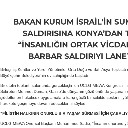
BAKAN KURUM İSRAİL’İN S
SALDIRISINA KONYA’DAN T
“İNSANLIĞIN ORTAK VİCDA
BARBAR SALDIRIYI LAN
Birleşmiş Kentler ve Yerel Yönetimler Orta Doğu ve Batı Asya Teşkil
Büyükşehir Belediyesi’nin ev sahipliğinde başladı.
Bir otelin toplantı salonunda gerçekleştirilen UCLG-MEWA Kongresi’
Sekreteri Mehmet Duman, Gazze’de dünyanın gözü önünde yaşanan soy
şiddetlenen hukuksuz uygulamalara karşı güçlü bir şekilde seslerini 
harekete geçirmeye devam edeceklerini söyledi.
“FİLİSTİN HALKININ ONURLU BİR YAŞAM SÜRMESİ İÇİN ÇABALI
UCLG-MEWA Onursal Başkanı Muhammed Sadie, “İnsanın onurunu yücel