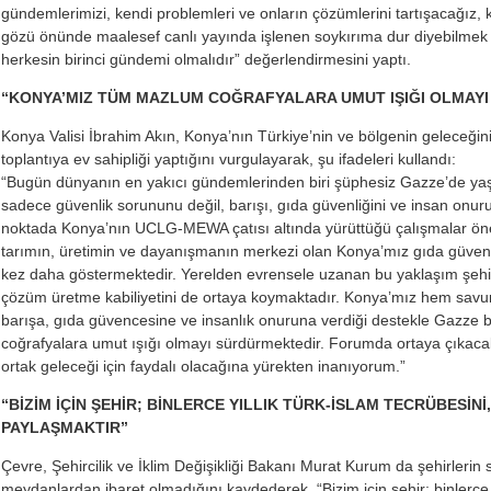
gündemlerimizi, kendi problemleri ve onların çözümlerini tartışacağız
gözü önünde maalesef canlı yayında işlenen soykırıma dur diyebilmek e
herkesin birinci gündemi olmalıdır” değerlendirmesini yaptı.
“KONYA’MIZ TÜM MAZLUM COĞRAFYALARA UMUT IŞIĞI OLMAY
Konya Valisi İbrahim Akın, Konya’nın Türkiye’nin ve bölgenin geleceğini
toplantıya ev sahipliği yaptığını vurgulayarak, şu ifadeleri kullandı:
“Bugün dünyanın en yakıcı gündemlerinden biri şüphesiz Gazze’de yaş
sadece güvenlik sorununu değil, barışı, gıda güvenliğini ve insan onur
noktada Konya’nın UCLG-MEWA çatısı altında yürüttüğü çalışmalar önem
tarımın, üretimin ve dayanışmanın merkezi olan Konya’mız gıda güvenli
kez daha göstermektedir. Yerelden evrensele uzanan bu yaklaşım şehirl
çözüm üretme kabiliyetini de ortaya koymaktadır. Konya’mız hem sav
barışa, gıda güvencesine ve insanlık onuruna verdiği destekle Gazze
coğrafyalara umut ışığı olmayı sürdürmektedir. Forumda ortaya çıkacak f
ortak geleceği için faydalı olacağına yürekten inanıyorum.”
“BİZİM İÇİN ŞEHİR; BİNLERCE YILLIK TÜRK-İSLAM TECRÜBESİNİ
PAYLAŞMAKTIR”
Çevre, Şehircilik ve İklim Değişikliği Bakanı Murat Kurum da şehirlerin
meydanlardan ibaret olmadığını kaydederek, “Bizim için şehir; binlerce y