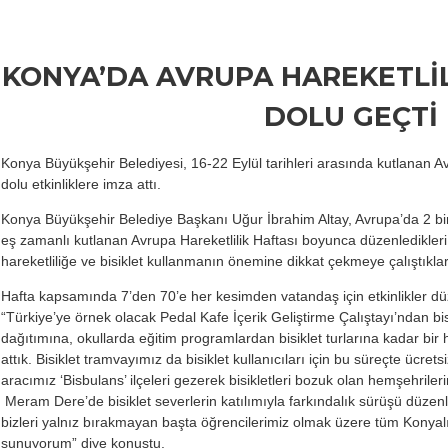
KONYA’DA AVRUPA HAREKETLİL
DOLU GEÇTİ
Konya Büyükşehir Belediyesi, 16-22 Eylül tarihleri arasında kutlanan A
dolu etkinliklere imza attı.
Konya Büyükşehir Belediye Başkanı Uğur İbrahim Altay, Avrupa’da 2 bin
eş zamanlı kutlanan Avrupa Hareketlilik Haftası boyunca düzenledikleri e
hareketliliğe ve bisiklet kullanmanın önemine dikkat çekmeye çalıştıklar
Hafta kapsamında 7’den 70’e her kesimden vatandaş için etkinlikler dü
“Türkiye’ye örnek olacak Pedal Kafe İçerik Geliştirme Çalıştayı’ndan bisi
dağıtımına, okullarda eğitim programlardan bisiklet turlarına kadar bir
attık. Bisiklet tramvayımız da bisiklet kullanıcıları için bu süreçte ücrets
aracımız ‘Bisbulans’ ilçeleri gezerek bisikletleri bozuk olan hemşehrileri
Meram Dere’de bisiklet severlerin katılımıyla farkındalık sürüşü düzenl
bizleri yalnız bırakmayan başta öğrencilerimiz olmak üzere tüm Konyal
sunuyorum” diye konuştu.