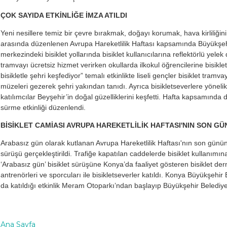
ÇOK SAYIDA ETKİNLİĞE İMZA ATILDI
Yeni nesillere temiz bir çevre bırakmak, doğayı korumak, hava kirliliğin
arasında düzenlenen Avrupa Hareketlilik Haftası kapsamında Büyükşehi
merkezindeki bisiklet yollarında bisiklet kullanıcılarına reflektörlü yelek
tramvayı ücretsiz hizmet verirken okullarda ilkokul öğrencilerine bisikletle 
bisikletle şehri keşfediyor” temalı etkinlikte liseli gençler bisiklet tramva
müzeleri gezerek şehri yakından tanıdı. Ayrıca bisikletseverlere yönel
katılımcılar Beyşehir’in doğal güzelliklerini keşfetti. Hafta kapsamında d
sürme etkinliği düzenlendi.
BİSİKLET CAMİASI AVRUPA HAREKETLİLİK HAFTASI'NIN SON GÜ
Arabasız gün olarak kutlanan Avrupa Hareketlilik Haftası'nın son gününd
sürüşü gerçekleştirildi. Trafiğe kapatılan caddelerde bisiklet kullanı
‘Arabasız gün’ bisiklet sürüşüne Konya’da faaliyet gösteren bisiklet dernek
antrenörleri ve sporcuları ile bisikletseverler katıldı. Konya Büyükşehi
da katıldığı etkinlik Meram Otoparkı’ndan başlayıp Büyükşehir Belediye
Ana Sayfa