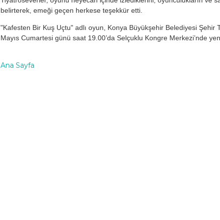
Tiyatroseverler, oyunu heyecan içinde izlediklerini, oyunculukların ve 
belirterek, emeği geçen herkese teşekkür etti.
"Kafesten Bir Kuş Uçtu" adlı oyun, Konya Büyükşehir Belediyesi Şehir
Mayıs Cumartesi günü saat 19.00’da Selçuklu Kongre Merkezi’nde ye
Ana Sayfa