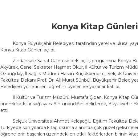
Konya Kitap Günleri
Konya Büyükşehir Belediyesi tarafından yerel ve ulusal yayı
Konya Kitap Günleri açıldı.
Zindankale Sanat Galeresindeki açılış programına Konya B
Akyürek, Genel Sekreter Haşmet Okur, İl Kültür ve Turizm Müdü
Özbuğday, İl Sağlık Müdürü Hasan Küçükkendirci, Selçuk Üniver
Fakültesi Dekanı Prof. Dr. Ali Murat Sünbül, Büyükşehir Belediyes
Belediyesi yöneticileri, öğretim üyeleri ve yazarlar katıldı.
İl Kültür ve Turizm Müdürü Mustafa Çıpan, Konya Kitap Günl
önemli katkılar sağlayacağına inandığını belirterek, Büyükşehir Be
etti.
Selçuk Üniversitesi Ahmet Keleşoğlu Eğitim Fakültesi Dekan
Türkiyede son yıllarda kitap okuma alanında çok güzel gelişmeler
öğrencilerin başarıları üzerindeki en etkili faktörlerden birinin k