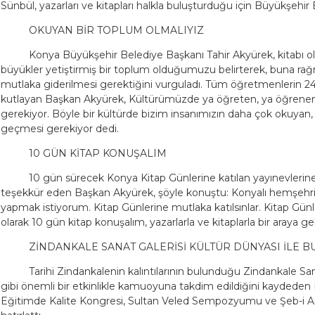
Sünbül, yazarları ve kitapları halkla buluşturduğu için Büyükşehir 
OKUYAN BİR TOPLUM OLMALIYIZ
Konya Büyükşehir Belediye Başkanı Tahir Akyürek, kitabı ol
büyükler yetiştirmiş bir toplum olduğumuzu belirterek, buna ra
mutlaka giderilmesi gerektiğini vurguladı. Tüm öğretmenlerin 
kutlayan Başkan Akyürek, Kültürümüzde ya öğreten, ya öğrene
gerekiyor. Böyle bir kültürde bizim insanımızın daha çok okuy
geçmesi gerekiyor dedi.
10 GÜN KİTAP KONUŞALIM
10 gün sürecek Konya Kitap Günlerine katılan yayınevleri
teşekkür eden Başkan Akyürek, şöyle konuştu: Konyalı hemşehril
yapmak istiyorum. Kitap Günlerine mutlaka katılsınlar. Kitap Günle
olarak 10 gün kitap konuşalım, yazarlarla ve kitaplarla bir araya gel
ZİNDANKALE SANAT GALERİSİ KÜLTÜR DÜNYASI İLE B
Tarihi Zindankalenin kalıntılarının bulunduğu Zindankale San
gibi önemli bir etkinlikle kamuoyuna takdim edildiğini kaydeden B
Eğitimde Kalite Kongresi, Sultan Veled Sempozyumu ve Şeb-i Ar