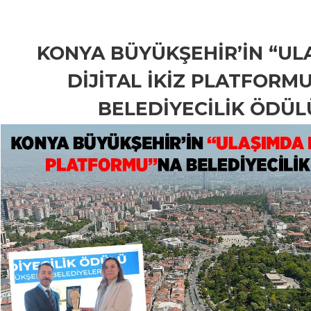
KONYA BÜYÜKŞEHİR’İN “UL
DİJİTAL İKİZ PLATFORM
BELEDİYECİLİK ÖDÜL