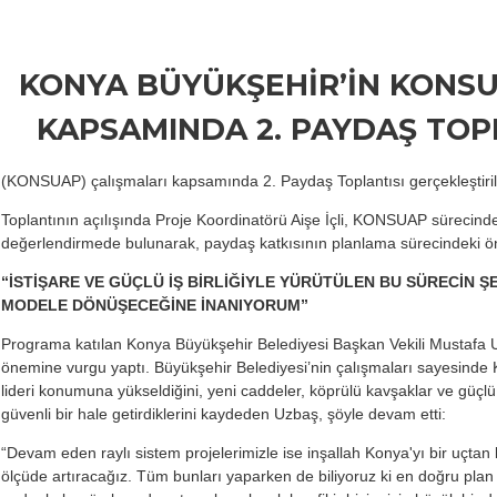
KONYA BÜYÜKŞEHİR’İN KONSU
KAPSAMINDA 2. PAYDAŞ TOPL
(KONSUAP) çalışmaları kapsamında 2. Paydaş Toplantısı gerçekleştiril
Toplantının açılışında Proje Koordinatörü Aişe İçli, KONSUAP sürecind
değerlendirmede bulunarak, paydaş katkısının planlama sürecindeki ön
“İSTİŞARE VE GÜÇLÜ İŞ BİRLİĞİYLE YÜRÜTÜLEN BU SÜRECİN ŞE
MODELE DÖNÜŞECEĞİNE İNANIYORUM”
Programa katılan Konya Büyükşehir Belediyesi Başkan Vekili Mustafa U
önemine vurgu yaptı. Büyükşehir Belediyesi’nin çalışmaları sayesinde K
lideri konumuna yükseldiğini, yeni caddeler, köprülü kavşaklar ve güçlü
güvenli bir hale getirdiklerini kaydeden Uzbaş, şöyle devam etti:
“Devam eden raylı sistem projelerimizle ise inşallah Konya'yı bir uçtan bi
ölçüde artıracağız. Tüm bunları yaparken de biliyoruz ki en doğru plan o