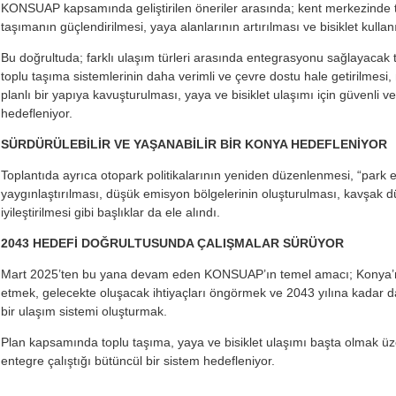
KONSUAP kapsamında geliştirilen öneriler arasında; kent merkezinde t
taşımanın güçlendirilmesi, yaya alanlarının artırılması ve bisiklet kulla
Bu doğrultuda; farklı ulaşım türleri arasında entegrasyonu sağlayacak 
toplu taşıma sistemlerinin daha verimli ve çevre dostu hale getirilmesi, 
planlı bir yapıya kavuşturulması, yaya ve bisiklet ulaşımı için güvenli ve 
hedefleniyor.
SÜRDÜRÜLEBİLİR VE YAŞANABİLİR BİR KONYA HEDEFLENİYOR
Toplantıda ayrıca otopark politikalarının yeniden düzenlenmesi, “park e
yaygınlaştırılması, düşük emisyon bölgelerinin oluşturulması, kavşak dü
iyileştirilmesi gibi başlıklar da ele alındı.
2043 HEDEFİ DOĞRULTUSUNDA ÇALIŞMALAR SÜRÜYOR
Mart 2025’ten bu yana devam eden KONSUAP’ın temel amacı; Konya’nı
etmek, gelecekte oluşacak ihtiyaçları öngörmek ve 2043 yılına kadar daha
bir ulaşım sistemi oluşturmak.
Plan kapsamında toplu taşıma, yaya ve bisiklet ulaşımı başta olmak üzer
entegre çalıştığı bütüncül bir sistem hedefleniyor.