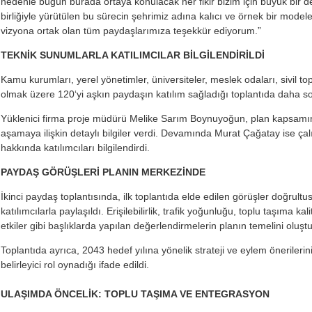
nedenle bugün burada ortaya konulacak her fikir bizim için büyük bir de
birliğiyle yürütülen bu sürecin şehrimiz adına kalıcı ve örnek bir mod
vizyona ortak olan tüm paydaşlarımıza teşekkür ediyorum.”
TEKNİK SUNUMLARLA KATILIMCILAR BİLGİLENDİRİLDİ
Kamu kurumları, yerel yönetimler, üniversiteler, meslek odaları, sivil top
olmak üzere 120‘yi aşkın paydaşın katılım sağladığı toplantıda daha so
Yüklenici firma proje müdürü Melike Sarım Boynuyoğun, plan kapsamınd
aşamaya ilişkin detaylı bilgiler verdi. Devamında Murat Çağatay ise ça
hakkında katılımcıları bilgilendirdi.
PAYDAŞ GÖRÜŞLERİ PLANIN MERKEZİNDE
İkinci paydaş toplantısında, ilk toplantıda elde edilen görüşler doğrultu
katılımcılarla paylaşıldı. Erişilebilirlik, trafik yoğunluğu, toplu taşıma kal
etkiler gibi başlıklarda yapılan değerlendirmelerin planın temelini oluş
Toplantıda ayrıca, 2043 hedef yılına yönelik strateji ve eylem önerilerin
belirleyici rol oynadığı ifade edildi.
ULAŞIMDA ÖNCELİK: TOPLU TAŞIMA VE ENTEGRASYON