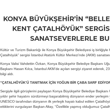
KONYA BÜYÜKŞEHİR’İN “BELLEĞ
KENT ÇATALHÖYÜK” SERGİS
SANATSEVERLERLE B
Kültür ve Turizm Bakanlığı ile Konya Büyükşehir Belediyesi iş birliğiyle h
Çatalhöyük” sergisi İstanbul Atatürk Kültür Merkezi’nde (AKM) sanatsev
Konya Valisi Vahdettin Özkan, Konya Büyükşehir Belediye Başkanı Uğur
Başkanı Hasan Kılca, İstanbul AKM’de açılan sergiyi ziyaret ederek, 23
bilgi aldı.
“ÇATALHÖYÜK’Ü TANITMAK İÇİN YOĞUN BİR ÇABA SARF EDİYO
Sergiyle ilgili görüşlerini paylaşan Konya Büyükşehir Belediye Başkanı
yıldır şehir hayatını sürdürmeyi başarabilmiş dünyanın ender yerleşim y
UNESCO tarafından dünyanın ilk yerleşik hayatı kabul edilen Çatalhöyü
ettiklerini vurgulayan Başkan Altay, “Özellikle yapmış olduğumuz Çata