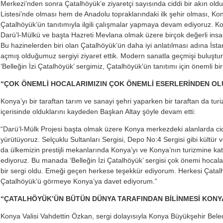
Merkezi’nden sonra Çatalhöyük’e ziyaretçi sayısında ciddi bir akın 
Listesi’nde olması hem de Anadolu topraklarındaki ilk şehir olması, Ko
Çatalhöyük’ün tanıtımıyla ilgili çalışmalar yapmaya devam ediyoruz. Kon
Darü’l-Mülkü ve başta Hazreti Mevlana olmak üzere birçok değerli insanı
Bu hazinelerden biri olan Çatalhöyük’ün daha iyi anlatılması adına İsta
açmış olduğumuz sergiyi ziyaret ettik. Modern sanatla geçmişi buluştur
‘Belleğin İzi Çatalhöyük’ sergimiz, Çatalhöyük’ün tanıtımı için önemli b
“ÇOK ÖNEMLİ HOCALARIMIZIN ÇOK ÖNEMLİ ESERLERİNDEN OLU
Konya’yı bir taraftan tarım ve sanayi şehri yaparken bir taraftan da tur
içerisinde olduklarını kaydeden Başkan Altay şöyle devam etti:
“Darü’l-Mülk Projesi başta olmak üzere Konya merkezdeki alanlarda cid
yürütüyoruz. Selçuklu Sultanları Sergisi, Depo No:4 Sergisi gibi kültür v
da ülkemizin prestijli mekanlarında Konya’yı ve Konya’nın turizmine ka
ediyoruz. Bu manada ‘Belleğin İzi Çatalhöyük’ sergisi çok önemi hocal
bir sergi oldu. Emeği geçen herkese teşekkür ediyorum. Herkesi Çatal
Çatalhöyük’ü görmeye Konya’ya davet ediyorum.”
“ÇATALHÖYÜK’ÜN BÜTÜN DÜNYA TARAFINDAN BİLİNMESİ KONYA
Konya Valisi Vahdettin Özkan, sergi dolayısıyla Konya Büyükşehir Bele