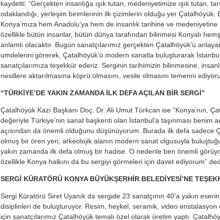
kaydetti: “Gerçekten insanlığa ışık tutan, medeniyetimize ışık tutan, tarı
odaklandığı, yerleşim birimlerinin ilk çizimlerin olduğu yer Çatalhöyük. B
Konya’mıza hem Anadolu’ya hem de insanlık tarihine ve medeniyetine ç
özellikle bütün insanlar, bütün dünya tarafından bilinmesi Konyalı hem
anlamlı olacaktır. Bugün sanatçılarımız gerçekten Çatalhöyük’ü anlaya
umdelerini görerek, Çatalhöyük’ü modern sanatla buluşturarak İstanbul’
sanatçılarımıza teşekkür ederiz. Serginin tarihimizin bilinmesine, insan
nesillere aktarılmasına köprü olmasını, vesile olmasını temenni ediyor
“TÜRKİYE’DE YAKIN ZAMANDA İLK DEFA AÇILAN BİR SERGİ”
Çatalhöyük Kazı Başkanı Doç. Dr. Ali Umut Türkcan ise “Konya’nın, Çat
değeriyle Türkiye’nin sanat başkenti olan İstanbul’a taşınması benim
açısından da önemli olduğunu düşünüyorum. Burada ilk defa sadece Ç
olmuş bir ören yeri, arkeolojik alanın modern sanat olgusuyla buluştuğ
yakın zamanda ilk defa olmuş bir hadise. O nedenle ben önemli görüyo
özellikle Konya halkını da bu sergiyi görmeleri için davet ediyorum” ded
SERGİ KÜRATÖRÜ ⁠KONYA BÜYÜKŞERHİR BELEDİYESİ’NE TEŞEK
Sergi Küratörü Siret Uyanık da sergide 23 sanatçının 40’a yakın eserinin 
disiplinleri de buluşturuyor. Resim, heykel, seramik, video enstalasyon 
için sanatçılarımız Çatalhöyük temalı özel olarak üretim yaptı. Çatalhö