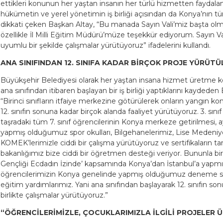
ettikleri konunun her yaştan insanın her türlü hizmetten faydal
hükümetin ve yerel yönetimin iş birliği açısından da Konya’nın tü
dikkati çeken Başkan Altay, “Bu manada Sayın Vali’miz başta ol
özellikle İl Milli Eğitim Müdürü’müze teşekkür ediyorum. Sayın 
uyumlu bir şekilde çalışmalar yürütüyoruz” ifadelerini kullandı.
ANA SINIFINDAN 12. SINIFA KADAR BİRÇOK PROJE YÜRÜT
Büyükşehir Belediyesi olarak her yaştan insana hizmet üretme ko
ana sınıfından itibaren başlayan bir iş birliği yaptıklarını kaydede
“Birinci sınıfların itfaiye merkezine götürülerek onların yangın ko
12. sınıfın sonuna kadar birçok alanda faaliyet yürütüyoruz. 3. s
taşradaki tüm 7. sınıf öğrencilerinin Konya merkeze getirilmesi, a
yapmış olduğumuz spor okulları, Bilgehanelerimiz, Lise Medeni
KOMEK’lerimizle ciddi bir çalışma yürütüyoruz ve sertifikaların 
bakanlığımız bize ciddi bir öğretmen desteği veriyor. Bununla birli
Gençliği Ecdadın İzinde’ kapsamında Konya’dan İstanbul’a yapmış o
öğrencilerimizin Konya genelinde yapmış olduğumuz deneme sınavl
eğitim yardımlarımız. Yani ana sınıfından başlayarak 12. sınıfın s
birlikte çalışmalar yürütüyoruz.”
“ÖĞRENCİLERİMİZLE, ÇOCUKLARIMIZLA İLGİLİ PROJELER