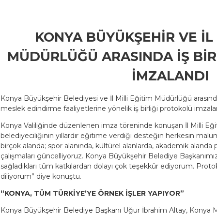
KONYA BÜYÜKŞEHİR VE İL 
MÜDÜRLÜĞÜ ARASINDA İŞ BİR
İMZALANDI
Konya Büyükşehir Belediyesi ve İl Milli Eğitim Müdürlüğü arasında
meslek edindirme faaliyetlerine yönelik iş birliği protokolü imzala
Konya Valiliğinde düzenlenen imza töreninde konuşan İl Milli Eğ
belediyeciliğinin yıllardır eğitime verdiği desteğin herkesin m
birçok alanda; spor alanında, kültürel alanlarda, akademik alanda 
çalışmaları güncelliyoruz. Konya Büyükşehir Belediye Başkanımız
sağladıkları tüm katkılardan dolayı çok teşekkür ediyorum. Proto
diliyorum” diye konuştu.
“KONYA, TÜM TÜRKİYE’YE ÖRNEK İŞLER YAPIYOR”
Konya Büyükşehir Belediye Başkanı Uğur İbrahim Altay, Konya Mo