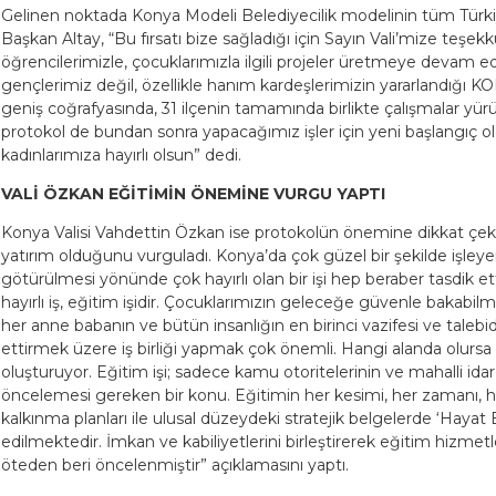
Gelinen noktada Konya Modeli Belediyecilik modelinin tüm Türki
Başkan Altay, “Bu fırsatı bize sağladığı için Sayın Vali’mize teşek
öğrencilerimizle, çocuklarımızla ilgili projeler üretmeye devam 
gençlerimiz değil, özellikle hanım kardeşlerimizin yararlandığı 
geniş coğrafyasında, 31 ilçenin tamamında birlikte çalışmalar yür
protokol de bundan sonra yapacağımız işler için yeni başlangıç o
kadınlarımıza hayırlı olsun” dedi.
VALİ ÖZKAN EĞİTİMİN ÖNEMİNE VURGU YAPTI
Konya Valisi Vahdettin Özkan ise protokolün önemine dikkat çeker
yatırım olduğunu vurguladı. Konya’da çok güzel bir şekilde işley
götürülmesi yönünde çok hayırlı olan bir işi hep beraber tasdik ett
hayırlı iş, eğitim işidir. Çocuklarımızın geleceğe güvenle bakabilm
her anne babanın ve bütün insanlığın en birinci vazifesi ve talebi
ettirmek üzere iş birliği yapmak çok önemli. Hangi alanda olursa
oluşturuyor. Eğitim işi; sadece kamu otoritelerinin ve mahalli idar
öncelemesi gereken bir konu. Eğitimin her kesimi, her zamanı, her
kalkınma planları ile ulusal düzeydeki stratejik belgelerde ‘Hayat
edilmektedir. İmkan ve kabiliyetlerini birleştirerek eğitim hizmetl
öteden beri öncelenmiştir” açıklamasını yaptı.