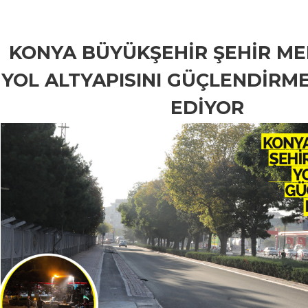
KONYA BÜYÜKŞEHİR ŞEHİR M
YOL ALTYAPISINI GÜÇLENDİRM
EDİYOR