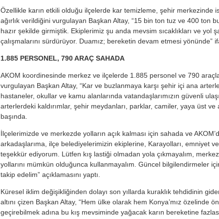
Özellikle karın etkili olduğu ilçelerde kar temizleme, şehir merkezind
ağırlık verildiğini vurgulayan Başkan Altay, “15 bin ton tuz ve 400 ton
hazır şekilde girmiştik. Ekiplerimiz şu anda mevsim sıcaklıkları ve yol ş
çalışmalarını sürdürüyor. Duamız; bereketin devam etmesi yönünde” ifa
1.885 PERSONEL, 790 ARAÇ SAHADA
AKOM koordinesinde merkez ve ilçelerde 1.885 personel ve 790 araçla 
vurgulayan Başkan Altay, “Kar ve buzlanmaya karşı şehir içi ana arterler,
hastaneler, okullar ve kamu alanlarında vatandaşlarımızın güvenli ulaşı
arterlerdeki kaldırımlar, şehir meydanları, parklar, camiler, yaya üst ve 
başında.
İlçelerimizde ve merkezde yolların açık kalması için sahada ve AKOM
arkadaşlarıma, ilçe belediyelerimizin ekiplerine, Karayolları, emniyet ve
teşekkür ediyorum. Lütfen kış lastiği olmadan yola çıkmayalım, merkez 
yollarını mümkün olduğunca kullanmayalım. Güncel bilgilendirmeler i
takip edelim” açıklamasını yaptı.
Küresel iklim değişikliğinden dolayı son yıllarda kuraklık tehdidinin gide
altını çizen Başkan Altay, “Hem ülke olarak hem Konya’mız özelinde ö
geçirebilmek adına bu kış mevsiminde yağacak karın bereketine fazlası