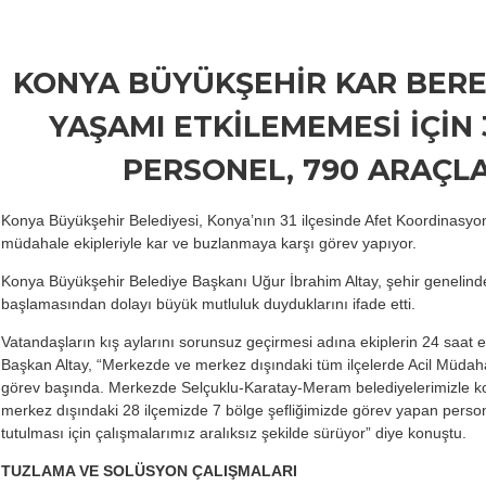
KONYA BÜYÜKŞEHİR KAR BERE
YAŞAMI ETKİLEMEMESİ İÇİN 3
PERSONEL, 790 ARAÇL
Konya Büyükşehir Belediyesi, Konya’nın 31 ilçesinde Afet Koordinasy
müdahale ekipleriyle kar ve buzlanmaya karşı görev yapıyor.
Konya Büyükşehir Belediye Başkanı Uğur İbrahim Altay, şehir genelinde
başlamasından dolayı büyük mutluluk duyduklarını ifade etti.
Vatandaşların kış aylarını sorunsuz geçirmesi adına ekiplerin 24 saa
Başkan Altay, “Merkezde ve merkez dışındaki tüm ilçelerde Acil Müdah
görev başında. Merkezde Selçuklu-Karatay-Meram belediyelerimizle koor
merkez dışındaki 28 ilçemizde 7 bölge şefliğimizde görev yapan person
tutulması için çalışmalarımız aralıksız şekilde sürüyor” diye konuştu.
TUZLAMA VE SOLÜSYON ÇALIŞMALARI