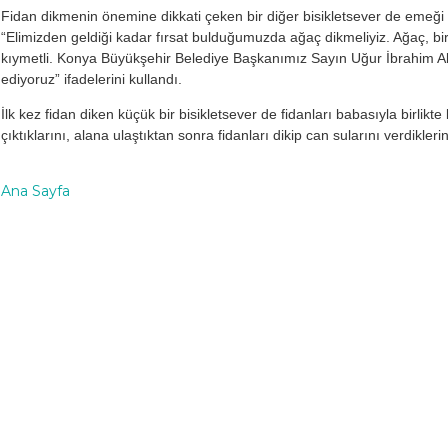
Fidan dikmenin önemine dikkati çeken bir diğer bisikletsever de emeğ
“Elimizden geldiği kadar fırsat bulduğumuzda ağaç dikmeliyiz. Ağaç, bir 
kıymetli. Konya Büyükşehir Belediye Başkanımız Sayın Uğur İbrahim Alt
ediyoruz” ifadelerini kullandı.
İlk kez fidan diken küçük bir bisikletsever de fidanları babasıyla birlikte
çıktıklarını, alana ulaştıktan sonra fidanları dikip can sularını verdikler
Ana Sayfa