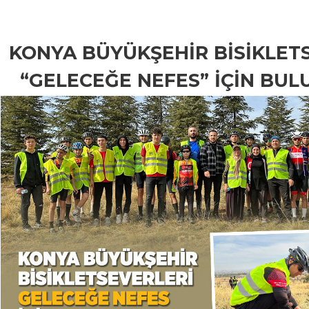
KONYA BÜYÜKŞEHİR BİSİKLET
“GELECEĞE NEFES” İÇİN BU