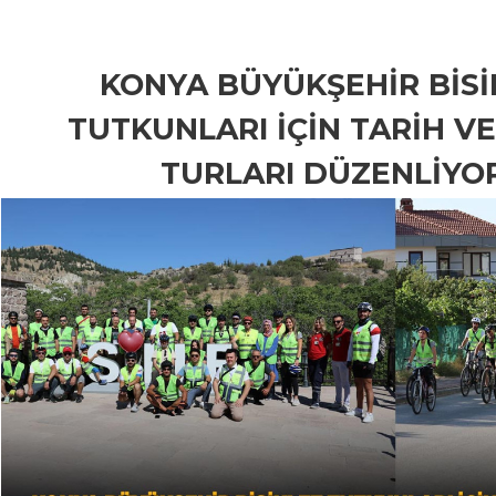
KONYA BÜYÜKŞEHİR BİSİ
TUTKUNLARI İÇİN TARİH V
TURLARI DÜZENLİYO