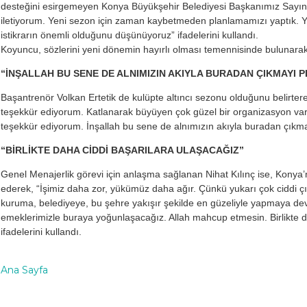
desteğini esirgemeyen Konya Büyükşehir Belediyesi Başkanımız Sayın 
iletiyorum. Yeni sezon için zaman kaybetmeden planlamamızı yaptık. 
istikrarın önemli olduğunu düşünüyoruz” ifadelerini kullandı.
Koyuncu, sözlerini yeni dönemin hayırlı olması temennisinde bulunarak
“İNŞALLAH BU SENE DE ALNIMIZIN AKIYLA BURADAN ÇIKMAYI 
Başantrenör Volkan Ertetik de kulüpte altıncı sezonu olduğunu belirt
teşekkür ediyorum. Katlanarak büyüyen çok güzel bir organizasyon var.
teşekkür ediyorum. İnşallah bu sene de alnımızın akıyla buradan çıkma
“BİRLİKTE DAHA CİDDİ BAŞARILARA ULAŞACAĞIZ”
Genel Menajerlik görevi için anlaşma sağlanan Nihat Kılınç ise, Konya’
ederek, “İşimiz daha zor, yükümüz daha ağır. Çünkü yukarı çok ciddi çıta
kuruma, belediyeye, bu şehre yakışır şekilde en güzeliyle yapmaya 
emeklerimizle buraya yoğunlaşacağız. Allah mahcup etmesin. Birlikte d
ifadelerini kullandı.
Ana Sayfa