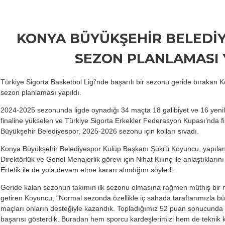
KONYA BÜYÜKŞEHİR BELEDİY
SEZON PLANLAMASI 
Türkiye Sigorta Basketbol Ligi'nde başarılı bir sezonu geride bırakan
sezon planlaması yapıldı.
2024-2025 sezonunda ligde oynadığı 34 maçta 18 galibiyet ve 16 yenilg
finaline yükselen ve Türkiye Sigorta Erkekler Federasyon Kupası’nda 
Büyükşehir Belediyespor, 2025-2026 sezonu için kolları sıvadı.
Konya Büyükşehir Belediyespor Kulüp Başkanı Şükrü Koyuncu, yapıla
Direktörlük ve Genel Menajerlik görevi için Nihat Kılınç ile anlaştıkların
Ertetik ile de yola devam etme kararı alındığını söyledi.
Geride kalan sezonun takımın ilk sezonu olmasına rağmen müthiş bir 
getiren Koyuncu, “Normal sezonda özellikle iç sahada taraftarımızla bü
maçları onların desteğiyle kazandık. Topladığımız 52 puan sonucunda p
başarısı gösterdik. Buradan hem sporcu kardeşlerimizi hem de teknik 