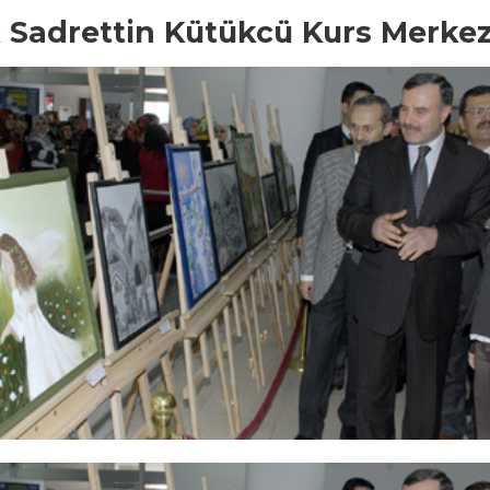
Sadrettin Kütükcü Kurs Merkez