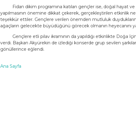
Fidan dikim programına katılan gençler ise, doğal hayat ve di
yapılmasının önemine dikkat çekerek, gerçekleştirilen etkinlik n
teşekkür ettiler. Gençlere verilen önemden mutluluk duyduklarını d
ağaçların gelecekte büyüdüğünü görecek olmanın heyecanını yaşa
Gençlere etli pilav ikramının da yapıldığı etkinlikte Doğa İç
verdi. Başkan Akyürekin de izlediği konserde grup sevilen şarkıl
gönüllerince eğlendi.
Ana Sayfa