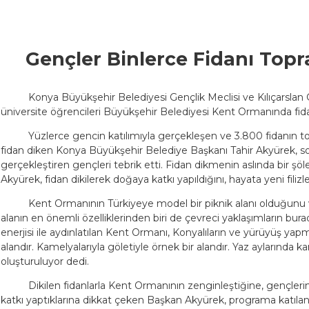
Gençler Binlerce Fidanı Topr
Konya Büyükşehir Belediyesi Gençlik Meclisi ve Kılıçarslan 
üniversite öğrencileri Büyükşehir Belediyesi Kent Ormanında fida
Yüzlerce gencin katılımıyla gerçekleşen ve 3.800 fidanın t
fidan diken Konya Büyükşehir Belediye Başkanı Tahir Akyürek, so
gerçekleştiren gençleri tebrik etti. Fidan dikmenin aslında bir ş
Akyürek, fidan dikilerek doğaya katkı yapıldığını, hayata yeni filizle
Kent Ormanının Türkiyeye model bir piknik alanı olduğun
alanın en önemli özelliklerinden biri de çevreci yaklaşımların b
enerjisi ile aydınlatılan Kent Ormanı, Konyalıların ve yürüyüş yapm
alandır. Kamelyalarıyla göletiyle örnek bir alandır. Yaz aylarınd
oluşturuluyor dedi.
Dikilen fidanlarla Kent Ormanının zenginleştiğine, gençl
katkı yaptıklarına dikkat çeken Başkan Akyürek, programa katılan