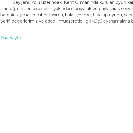
Beyşehir Yolu üzerindeki Kent Ormanında kurulan oyun kampı
alan öğrenciler, birbirlerini yakından tanıyarak ve paylaşarak sosya
bardak taşıma, çember taşıma, halat çekme, hulalop oyunu, sanda
Şerif, değerlerimiz ve adab-ı muaşeretle ilgili küçük yarışmalarla bil
Ana Sayfa