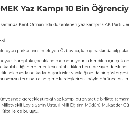
EK Yaz Kampı 10 Bin Öğrenciyi
ında Kent Ormanında düzenlenen yaz kampına AK Parti Gençlik
ESİ
le oyun parkurlarını inceleyen Özboyacı, kamp hakkında bilgi alarak
cı, kamptaki çocukların memnuniyetinin kendileri için çok öneml
iteye katılabildiği hem enerjilerini atabildikleri hem de siyer dersler
ilik anlamında ne kadar başarılı işler yapıldığının da bir göstergesi
 Yarınımızın teminatı olan genç kardeşlerimizi böyle görünce bizle
nyesinde gerçekleştirdiği yaz kampı bu ziyaretle birlikte tama
 Milletvekili Leyla Şahin Usta, İl Milli Eğitim Müdürü Mukadde
ılca ile de buluştu.