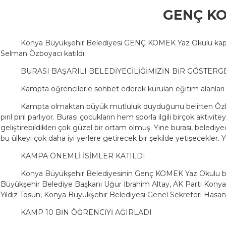
GENÇ KOM
Konya Büyükşehir Belediyesi GENÇ KOMEK Yaz Okulu kapsam
Selman Özboyacı katıldı.
BURASI BAŞARILI BELEDİYECİLİĞİMİZİN BİR GÖSTERG
Kampta öğrencilerle sohbet ederek kurulan eğitim alanları i
Kampta olmaktan büyük mutluluk duyduğunu belirten Özboya
pırıl pırıl parlıyor. Burası çocukların hem sporla ilgili birçok aktiv
geliştirebildikleri çok güzel bir ortam olmuş. Yine burası, belediyec
bu ülkeyi çok daha iyi yerlere getirecek bir şekilde yetişecekler.
KAMPA ÖNEMLİ İSİMLER KATILDI
Konya Büyükşehir Belediyesinin Genç KOMEK Yaz Okulu bü
Büyükşehir Belediye Başkanı Uğur İbrahim Altay, AK Parti Konya
Yıldız Tosun, Konya Büyükşehir Belediyesi Genel Sekreteri Hasan K
KAMP 10 BİN ÖĞRENCİYİ AĞIRLADI