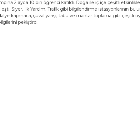
na 2 ayda 10 bin öğrenci katıldı. Doğa ile iç içe çeşitli etkinli
lleşti. Siyer, İlk Yardım, Trafik gibi bilgilendirme istasyonlarının
lye kapmaca, çuval yarışı, tabu ve mantar toplama gibi çeşitli oy
gilerini pekiştirdi.