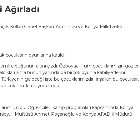
 Ağırladı
 Kolları Genel Başkan Yardımcısı ve Konya Milletvekili
 çocukların oyunlarına katıldı.
i olduğunun altını çizdi. Özboyacı, Tüm çocuklarımızın gözleri
ini aldıkları ama bunun yanında da birçok oyunla kabiliyetlerini
. Türkiyenin geleceği işte bu çocuklarımızdır. İnşallah bu çocuklar,
r de çok mutlu oluyoruz dedi.
mlanmış oldu. Öğrenciler, kamp programları kapsamında Konya
r Gürsoy, İl Müftüsü Ahmet Poçanoğlu ve Konya AFAD İl Müdürü