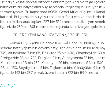
Belediye Yasası sonrası hizmet alanımız genişledi ve taşra ilçele
birimlerimizin ihtiyaçlarını büyük oranda karşılamış bulunuyoruz. Al
tamamlıyoruz. Bu kapsamda KOSKİ Genel Müdürlüğümüz kanali
kat etti. 19 ilçemizde bu yıl şu ana kadar farklı çap ve ebatlarda
borular kullanılarak toplam 227 bin 554 metre kanalizasyon şebe
ilçemizde 239 bin 861 metre uzunluğunda kanalizasyon şebeke ıslah
İLÇELERE YENİ KANALİZASYON ŞEBEKELERİ
Konya Büyükşehir Belediyesi KOSKİ Genel Müdürlüğünün 2
şebeke hattı yapımının devam ettiği ilçeler ve hat uzunlukları şöyl
749, Altınekinde 7 bin 68, Bozkırda 25 bin 400, Cihanbeylide 60 b
Emirgazide 18 bin 754, Ereğlide 2 bin, Güneysınırda 12 bin, Hadim
Kadınhanında 18 bin 239, Karatayda 26 bin, Meramda 86 bin 500,
48 bin 130, Seydişehirde 5 bin, Taşkentte bin, Yalıhüyükte 9 bin 
ilçelerde 142 bin 237 olmak üzere toplam 522 bin 890 metre.
Ana Sayfa